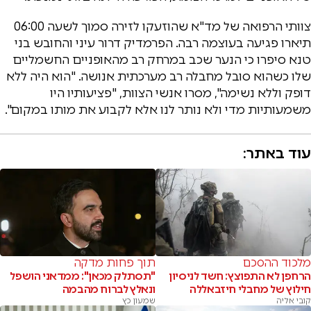
צוותי הרפואה של מד"א שהוזעקו לזירה סמוך לשעה 06:00
תיארו פגיעה בעוצמה רבה. הפרמדיק דרור עיני והחובש בני
טנא סיפרו כי הנער שכב במרחק רב מהאופניים החשמליים
שלו כשהוא סובל מחבלה רב מערכתית אנושה. "הוא היה ללא
דופק וללא נשימה", מסרו אנשי הצוות, "פציעותיו היו
משמעותיות מדי ולא נותר לנו אלא לקבוע את מותו במקום".
עוד באתר:
מלכוד ההסכם
תוך פחות מדקה
הרחפן לא התפוצץ: חשד לניסיון
"תסתלק מכאן": ממדאני הושפל
חילוץ של מחבלי חיזבאללה
ונאלץ לברוח מהבמה
קובי אליה
שמעון כץ