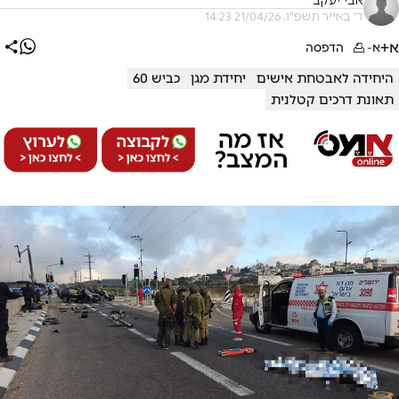
אבי יעקב
ד' באייר תשפ"ו, 21/04/26 14:23
א+
א-
הדפסה
היחידה לאבטחת אישים
יחידת מגן
כביש 60
תאונת דרכים קטלנית