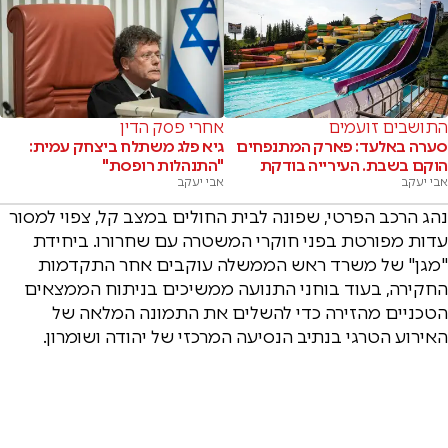
התושבים זועמים
אחרי פסק הדין
סערה באלעד: פארק המתנפחים
גיא פלג משתלח ביצחק עמית:
הוקם בשבת. העירייה בודקת
"התנהלות רופסת"
אבי יעקב
אבי יעקב
נהג הרכב הפרטי, שפונה לבית החולים במצב קל, צפוי למסור
עדות מפורטת בפני חוקרי המשטרה עם שחרורו. ביחידת
"מגן" של משרד ראש הממשלה עוקבים אחר התקדמות
החקירה, בעוד בוחני התנועה ממשיכים בניתוח הממצאים
הטכניים מהזירה כדי להשלים את התמונה המלאה של
האירוע הטרגי בנתיב הנסיעה המרכזי של יהודה ושומרון.