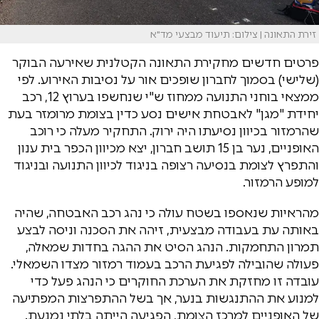
זירת התאונה | צילום: תיעוד מבצעי מד"א
פרטים חדשים מחקירת התאונה הקטלנית שאירעה הבוקר
(שלישי) בסמוך לחברון שופכים אור על נסיבות האירוע. לפי
ממצאי בוחני התנועה ממחוז ש"י שנחשפו בערוץ 12, רכב
יחידת "מגן" לאבטחת אישים נסע כדין בצומת מרומזר בעת
שהרמזור בכיוון נסיעתו היה ירוק. התחקיר מעלה כי רוכב
האופניים, נער בן 15 תושב חברון, יצא מכיוון הכפר בית ענון
והתפרץ לצומת בנסיעה רצופה בניגוד לכיוון התנועה ובניגוד
למופע הרמזור.
מהראיות שנאספו בשטח עולה כי נהג רכב האבטחה, שהיה
באותה עת בעבודה מבצעית, זיהה את הסכנה וניסה לבצע
תמרון התחמקות. הנהג הסיט את ההגה בחדות שמאלה,
פעולה שהובילה לפגיעת הרכב בעמוד רמזור מצדו השמאלי.
עובדה זו מחזקת את הערכת החוקרים כי הנהג פעל כדי
למנוע את ההתנגשות בנער, אך בשל ההתפרצות המפתיעה
של האופניים למרכז הצומת, הפגיעה הייתה בלתי נמנעת.