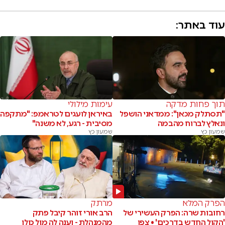
עוד באתר:
תוך פחות מדקה
עימות מילולי
"תסתלק מכאן": ממדאני הושפל
באיראן לועגים לטראמפ: "מתקפה
ונאלץ לברוח מהבמה
מסיבית - רגע, לא משנה"
שמעון כץ
שמעון כץ
הפרק המלא
מרתק
רחובות שרה: הפרק העשירי של
הרב אורי זוהר קיבל פתק
'הקול החדש בדרכים' • צפו
מהמנהלת - וענה לה מול כולן