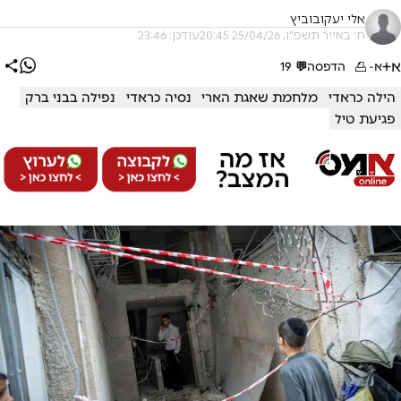
אלי יעקובוביץ
ח' באייר תשפ"ו, 25/04/26 20:45
עודכן: 23:46
א+
א-
הדפסה
💬
19
הילה כראדי
מלחמת שאגת הארי
נסיה כראדי
נפילה בבני ברק
פגיעת טיל