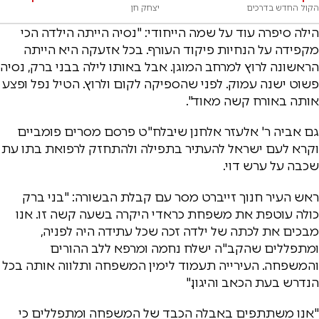
הקול החדש בדרכים
יצחק חן
הילה סיפרה עוד על שמה הייחודי: "נסיה הייתה הילדה הכי
מקפידה על הנחיות פיקוד העורף. בכל אזעקה היא הייתה
הראשונה לרוץ למרחב המוגן. אבל באותו לילה בבני ברק, נסיה
פשוט ישנה עמוק. לפני שהספיקה לקום ולרוץ. הטיל נפל ופצע
אותה באורח קשה מאוד".
גם אביה ר' אלעזר אלחנן שיבלח"ט פרסם מסרים פומביים
וקרא לעם ישראל להעתיר בתפילה ולהתחזק לרפואת בתו עת
שכבה על ערש דוי.
ראש העיר חנוך זייברט מסר עם קבלת הבשורה: "בני ברק
כולה עוטפת את משפחת כראדי היקרה בשעה קשה זו. אנו
מבכים את לכתה של ילדה זכה שכל עתידה היה לפניה,
ומתפללים שהקב"ה ישלח נחמה ומרפא ללב ההורים
והמשפחה. העירייה תעמוד לימין המשפחה ותלווה אותה בכל
הנדרש בעת הכאב והיגון."
"אנו משתתפים באבלה הכבד של המשפחה ומתפללים כי