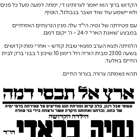
הקדוש ברוך הוא יאמר לצרותינו די, ימחה דמעה מעל כל פנים
ולא יישמע עוד שוד ושבר בגבולנו", הוסיף.
עם פטירתה של נסיה הי"ד עלה מנין הנרצחים האזרחיים
במבצע 'שאגת הארי' ל-24 – ה' יקום דמם.
הלוויתה תצא הערב מוצאי שבת קודש – אחרי מות-קדושים
בשעה 23:00 מבית הוריה רח' רימון 10 שיכון ו' בבני ברק לבית
החיים באלעד.
תהא נשמתה צרורה בצרור החיים.