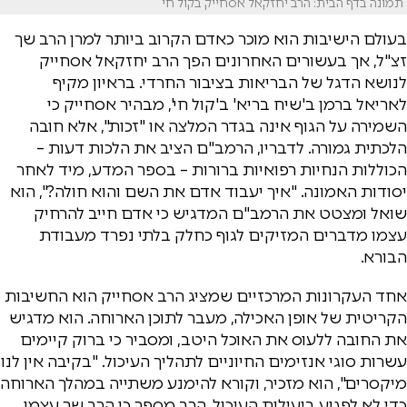
תמונה בדף הבית: הרב יחזקאל אסחייק בקול חי
בעולם הישיבות הוא מוכר כאדם הקרוב ביותר למרן הרב שך
זצ"ל, אך בעשורים האחרונים הפך הרב יחזקאל אסחייק
לנושא הדגל של הבריאות בציבור החרדי. בראיון מקיף
לאריאל ברמן ב'שיח בריא' ב'קול חי', מבהיר אסחייק כי
השמירה על הגוף אינה בגדר המלצה או "זכות", אלא חובה
הלכתית גמורה. לדבריו, הרמב"ם הציב את הלכות דעות –
הכוללות הנחיות רפואיות ברורות – בספר המדע, מיד לאחר
יסודות האמונה. "איך יעבוד אדם את השם והוא חולה?", הוא
שואל ומצטט את הרמב"ם המדגיש כי אדם חייב להרחיק
עצמו מדברים המזיקים לגוף כחלק בלתי נפרד מעבודת
הבורא.
אחד העקרונות המרכזיים שמציג הרב אסחייק הוא החשיבות
הקריטית של אופן האכילה, מעבר לתוכן הארוחה. הוא מדגיש
את החובה ללעוס את האוכל היטב, ומסביר כי ברוק קיימים
עשרות סוגי אנזימים החיוניים לתהליך העיכול. "בקיבה אין לנו
מיקסרים", הוא מזכיר, וקורא להימנע משתייה במהלך הארוחה
כדי לא לפגוע ביעילות העיכול. הרב מספר כי הרב שך עצמו