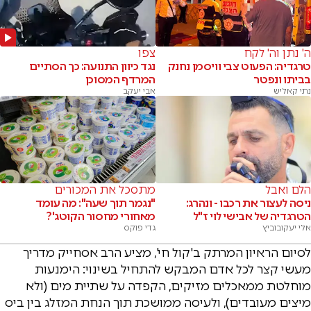
ה' נתן וה' לקח
צפו
טרגדיה: הפעוט צבי וויסמן נחנק
נגד כיוון התנועה: כך הסתיים
בביתו ונפטר
המרדף המסוכן
נתי קאליש
אבי יעקב
הלם ואבל
מתסכל את המכורים
ניסה לעצור את רכבו - ונהרג:
"נגמר תוך שעה": מה עומד
הטרגדיה של אבישי לוי ז"ל
מאחורי מחסור הקוטג'?
אלי יעקובוביץ
גדי פוקס
לסיום הראיון המרתק ב'קול חי', מציע הרב אסחייק מדריך
מעשי קצר לכל אדם המבקש להתחיל בשינוי: הימנעות
מוחלטת ממאכלים מזיקים, הקפדה על שתיית מים (ולא
מיצים מעובדים), ולעיסה ממושכת תוך הנחת המזלג בין ביס