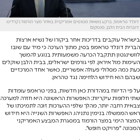
דונלד טראמפ, ברקע נושאת מטוסים אמריקנית באזור מצר הורמוז | קרדיט:
דוברות הבית הלבן, סנטקום
בישראל עוקבים בדריכות אחר ביקורו של נשיא ארצות
הברית דונלד טראמפ בסין, מתוך הערכה כי מיד עם שובו
לוושינגטון תתקבל הכרעה משמעותית בנוגע להמשך
העימות מול איראן. לפי גורמים ישראלים, בבית הלבן שוקלים
כעת כמה מסלולי פעולה אפשריים, כאשר אחד המרכזיים
שבהם הוא חידוש הלחימה נגד טהראן.
על פי הדיווח במהדורת כאן חדשות, בפני טראמפ עומדות
שתי חלופות עיקריות: האפשרות הראשונה היא חזרה למערכה
צבאית רחבה יותר, מהלך שלפי ההערכות זוכה לתמיכתו של
ראש הממשלה בנימין נתניהו. האפשרות השנייה היא חידוש
המצור הימי במצר הורמוז במסגרת המבצע האמריקני
המכונה "פרויקט חופש".