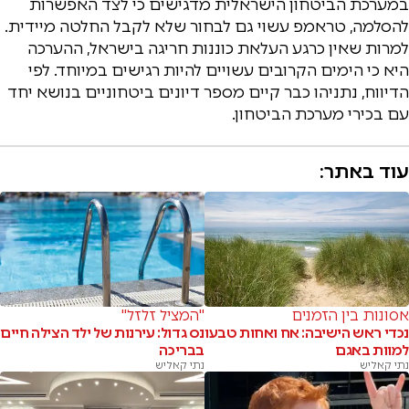
במערכת הביטחון הישראלית מדגישים כי לצד האפשרות
להסלמה, טראמפ עשוי גם לבחור שלא לקבל החלטה מיידית.
למרות שאין כרגע העלאת כוננות חריגה בישראל, ההערכה
היא כי הימים הקרובים עשויים להיות רגישים במיוחד. לפי
הדיווח, נתניהו כבר קיים מספר דיונים ביטחוניים בנושא יחד
עם בכירי מערכת הביטחון.
עוד באתר:
אסונות בין הזמנים
"המציל זלזל"
נכדי ראש הישיבה: אח ואחות טבעו
נס גדול: עירנות של ילד הצילה חיים
למוות באגם
בבריכה
נתי קאליש
נתי קאליש