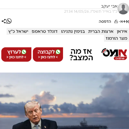
אבי יעקב
כ"ז באייר תשפ"ו, 14/05/26 21:34
א+
א-
הדפסה
איראן
ארצות הברית
בנימין נתניהו
דונלד טראמפ
ישראל כ"ץ
מצר הורמוז