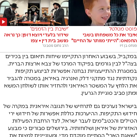
פוסט מטלטל
'ישיבת בין הזמנים'
איבד את כל משפחתו בשבי
שידור בלעדי ויוצא דופן: כך נראה
החמאס: "הייתי מוותר על החיים"
מושב בית דין • צפו
פנחס בן זיו
הרב נחום נוסבכר
במקביל, בשבוע האחרון התקיימו שיחות תיאום בין בכירים
בצה"ל לבין גורמים בפיקוד המרכז של צבא ארצות הברית.
במסגרת ההתייעצויות נבחנה אפשרות לביצוע תקיפות
נקודתיות נגד מתקני דלק ואנרגיה באיראן, במטרה להגביר
את הלחץ על המשטר האיראני ולהחזיר אותו לשולחן המשא
ומתן סביב סוגיית הגרעין.
בישראל נערכים גם לתרחיש של תגובה איראנית במקרה של
חידוש התקיפות. ההיערכות כוללת אפשרות של חידוש ירי
הטילים והכטב"מים לעבר ישראל, לצד הרחבת הפעילות
האזורית של איראן ושלוחותיה. בירושלים סבורים כי מבצע
"שאגת הארי" הסתיים מוקדם מדי, ומעוניינים למצות את