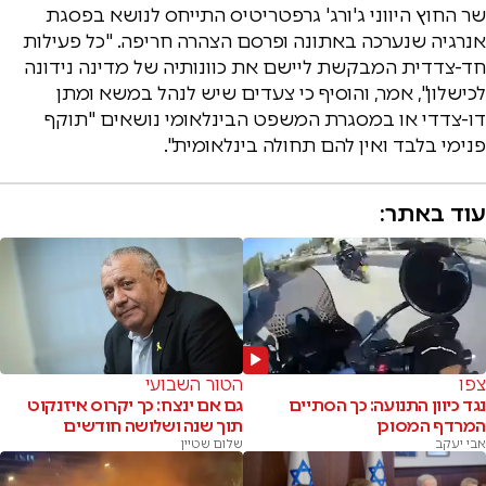
שר החוץ היווני ג'ורג' גרפטריטיס התייחס לנושא בפסגת
אנרגיה שנערכה באתונה ופרסם הצהרה חריפה. "כל פעילות
חד-צדדית המבקשת ליישם את כוונותיה של מדינה נידונה
לכישלון", אמר, והוסיף כי צעדים שיש לנהל במשא ומתן
דו-צדדי או במסגרת המשפט הבינלאומי נושאים "תוקף
פנימי בלבד ואין להם תחולה בינלאומית".
עוד באתר:
צפו
הטור השבועי
נגד כיוון התנועה: כך הסתיים
גם אם ינצח: כך יקרוס איזנקוט
המרדף המסוכן
תוך שנה ושלושה חודשים
אבי יעקב
שלום שטיין