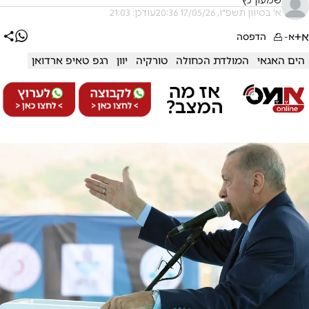
שמעון כץ
א' בסיוון תשפ"ו, 17/05/26 20:36
עודכן: 21:03
א+
א-
הדפסה
הים האגאי
המולדת הכחולה
טורקיה
יוון
רגפ טאיפ ארדואן