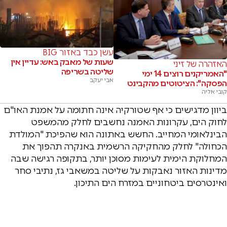
עשן כבד באזור BIG
שעות של מאבק באש: עדיין אין
האזהרה של זיני
שליטה בשריפה
"האמריקנים רוצים 14 ימי
אבי יעקב
הפסקה": הציטוטים מהקבינט
קובי אליה
ביוון מדגישים כי אף שטורקיה אינה חתומה על אמנת האו"ם
לחוק הים, עקרונות האמנה נחשבים לחלק מהמשפט
הבינלאומי המחייב. החשש באתונה הוא שהפיכת "המולדת
הכחולה" לחלק מהחקיקה הרשמית באנקרה תהפוך את
המחלוקת הימית לעימות מסוכן יותר, בתקופה רגישה שבה
מדינות האזור נאבקות על שליטה במשאבי גז, נתיבי סחר
ואינטרסים ביטחוניים במזרח הים התיכון.