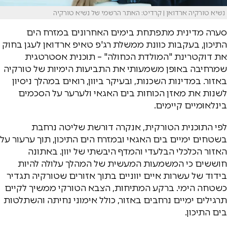
נשיא טורקיה ארדואן | קרדיט: האתר הרשמי של נשיא טורקיה
סערה מדינית מתפתחת בימים האחרונים במזרח הים
התיכון, בעקבות כוונת ממשלת רג'פ טאיפ ארדואן לעגן בחוק
את דוקטרינת "המולדת הכחולה" – תוכנית אסטרטגית
שמרחיבה באופן משמעותי את התביעות הימיות של טורקיה
באזור. במדינות השכנות, ובעיקר ביוון, רואים במהלך ניסיון
לשנות את מאזן הכוחות בים האגאי ולערער על הסכמים
בינלאומיים קיימים.
לפי התוכנית הטורקית, אנקרה דורשת שליטה נרחבת
בשטחים ימיים בים האגאי ובמזרח הים התיכון, תוך ערעור על
האזור הכלכלי הבלעדי והמדף היבשתי של יוון. באתונה
חוששים כי המשמעות המעשית של המהלך עלולה להיות
בידוד של עשרות איים יווניים בתוך אזורים שטורקיה תגדיר
כשטחה הימי. ברקע המתיחות, הצבא הטורקי ממשיך לקיים
תרגילים ימיים נרחבים באזור, כולל אימוני נחיתה והשתלטות
בים התיכון.