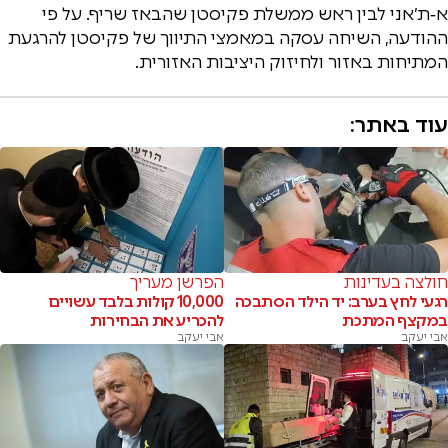
א‑ת׳אני לבין ראש ממשלת פקיסטן שהבאז שריף. על פי
ההודעה, השיחה עסקה במאמצי התיווך של פקיסטן להרגעת
המתיחות באזור ולחיזוק היציבות האזורית.
עוד באתר:
חולצה בעדינות
הפרשן מעריך
רגעי לחץ בערב: יד הילד הסתבכה
10,000 קולות בלבד עשויים
במקצף המתכת
להכריע את הבחירות
אבי יעקב
אבי יעקב