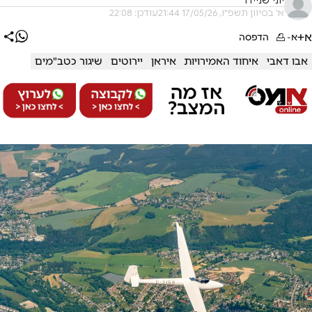
יוני שניידר
א' בסיוון תשפ"ו, 17/05/26 21:44
עודכן: 22:08
א+
א-
הדפסה
אבו דאבי
איחוד האמירויות
איראן
יירוטים
שיגור כטב"מים