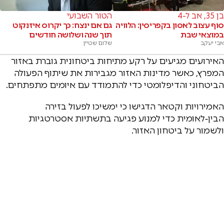
בן 35, אב ל-4
הטור השבועי
סוף עצוב לאסון בקפריסין: הלוויה
גם אם ינצח: כך יקרוס איזנקוט
במוצאי שבת
תוך שנה ושלושה חודשים
אבי יעקב
שלום שטיין
האירועים מגיעים על רקע מתיחות ביטחונית גוברת באזור
המפרץ, כאשר מדינות האזור מגבירות את שיתוף הפעולה
הביטחוני והדיפלומטי כדי להתמודד עם איומים מתפתחים.
האמירויות וקטאר הדגישו כי ימשיכו לפעול בזירה
הבין‑לאומית כדי למנוע פגיעה בתשתיות אסטרטגיות
ולשמור על ביטחון האזור.