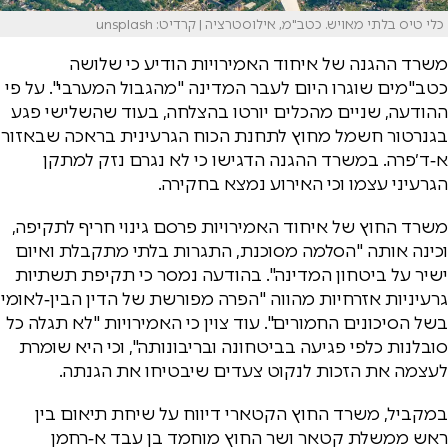
כלי טיס בלתי מאויש. כטב"מ, אילוסטרציה | קרדיט: unsplash
משרד ההגנה של איחוד האמירויות הודיע כי שלושה
כטב"מים שוגרו היום לעבר המדינה "מהגבול המערבי". על פי
ההודעה, שניים מהכלים יורטו בהצלחה, בעוד שהשלישי פגע
בגנרטור חשמל מחוץ לתחנת הכוח הגרעינית בראכה שבאזור
א‑ד׳פרה. במשרד ההגנה הדגישו כי לא נגרם נזק למתקן
הגרעיני עצמו וכי האירוע נמצא בחקירה.
משרד החוץ של איחוד האמירויות פרסם גינוי חריף לתקיפה,
וכינה אותה "הסלמה מסוכנת, התגרות בלתי מתקבלת ואיום
ישיר על ביטחון המדינה". בהודעה נמסר כי תקיפת תשתיות
גרעיניות אזרחיות מהווה "הפרה מפורשת של הדין הבין‑לאומי
בשל הסיכונים החמורים". עוד צוין כי האמירויות "לא תגלה כל
סובלנות כלפי פגיעה בביטחונה ובריבונותה", וכי היא שומרת
לעצמה את הזכות לנקוט צעדים שיבטיחו את הגנתה.
במקביל, משרד החוץ הקטארי דיווח על שיחת תיאום בין
ראש ממשלת קטאר ושר החוץ מוחמד בן עבד א‑רחמן