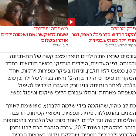
פרק מרמלה
משפחה 'נעדרת'
'הקול החדש בדרכים': ראפר, זמר
שעות ללא קשר: אם ושמונה ילדים
הודי וילד מפתיע בניידת
אותרו בשלום
הקול החדש בדרכים
קובי אליה
גורמים שראו את הילדים תיארו מצב קשה של תת-תזונה
והזנחה. לפי העדויות, הילדים הוחזקו במשך חודשים בחדר
קטן, כמעט ללא חלבון, וניזונו בעיקר מפירות וירקות. אחד
המקורות סיפר כי הילד בן ה-12 נראה בגודל של ילד בן שש
בלבד. לאחר הנחיתה בניו יורק הועברו הילדים לטיפול
משפחה מארחת, והחלו עבורם הליכי שיקום וטיפול נפשי.
כת לב טהור, שהוקמה בידי שלמה הלברנץ, מואשמת לאורך
השנים בהתעללות פיזית ונפשית, נישואי קטינות, הרעבה
ואלימות קשה נגד ילדים. לאחר מותו של הלברנץ בהיסחפות
בנהר במקסיקו בשנת 2017, עברה הנהגת הכת לבנו נחמן
הלברנץ ולבכירים נוספים, שחלקם נידונו בארצות הברית