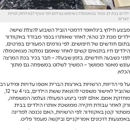
ילדים בכת לב טהור בגואטמלה | שימוש בצילום לפי סעיף 27א לחוק זכויות
יוצרים
מבצע חילוץ בינלאומי דרמטי הוביל השבוע להצלת שישה
ילדים מכת לב טהור, לאחר שאותרו בכפר מבודד באקוודור
בתום חודשים של חיפושים. לפי גורמים המעורים בפרטים,
הילדים חיו בתנאים קשים לאחר שאמם נמלטה מגואטמלה
לפני כשבעה חודשים, בזמן שבעלה – חבר בכיר בכת המרצה
עונש מאסר ממושך – המשיך לשלוט במשפחה גם מתוך
הכלא.
על פי הדיווח, הרשויות בארצות הברית אספו עדויות ומידע רב
שהוביל לאישור משפטי להוצאת ששת הילדים, בני 4 עד 12,
מחזקת אמם. אולם לפני ביצוע הפעולה נעלמה המשפחה,
ורק לאחר עבודת חקירה ממושכת אותרו הילדים בבית
מסתור קטן באקוודור. לפי הרשויות, האם נכנסה למדינה
באמצעות דרכונים אמריקניים וביקשה מעמד פליט.