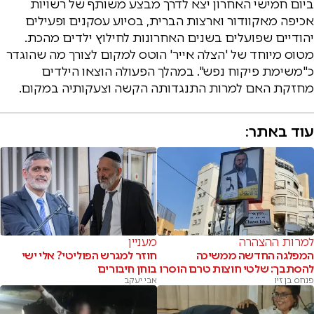
ביום חמישי האחרון יצא לדרך מבצע משותף של רשויות
אכיפה מאקוודור וארצות הברית, בסיוע עסקנים ופעילים
יהודיים שפועלים בשנים האחרונות לחילוץ ילדים מהכת.
מטוס מיוחד של 'הצלה אייר' הוטס למקום לצורך מה שהוגדר
כ"משימת פיקוח נפש". במהלך הפעולה הוצאו הילדים
מחזקת האם למרות התנגדותה הקשה וצעקותיה במקום.
עוד באתר:
למרות ההצהרה
מעניין
המפלגה החדשה ממשיכה
חוזר למגרש הפוליטי? אלי ישי
להסתבך: שלטי חוצות טרם הוסרו
בוחן חיבורים
פנחס בן זיו
אבי יעקב