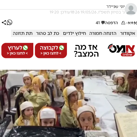
יוני שניידר
ג' בסיוון תשפ"ו, 19/05/26 18:26
עודכן: 19:20
א+
א-
הדפסה
💬
41
אקוודור
הזנחה חמורה
חילוץ ילדים
כת לב טהור
תת תזונה