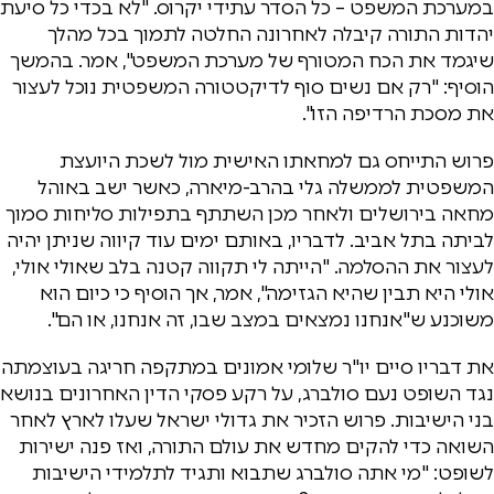
במערכת המשפט – כל הסדר עתידי יקרוס. "לא בכדי כל סיעת
יהדות התורה קיבלה לאחרונה החלטה לתמוך בכל מהלך
שיגמד את הכח המטורף של מערכת המשפט", אמר. בהמשך
הוסיף: "רק אם נשים סוף לדיקטטורה המשפטית נוכל לעצור
את מסכת הרדיפה הזו".
פרוש התייחס גם למחאתו האישית מול לשכת היועצת
המשפטית לממשלה גלי בהרב-מיארה, כאשר ישב באוהל
מחאה בירושלים ולאחר מכן השתתף בתפילות סליחות סמוך
לביתה בתל אביב. לדבריו, באותם ימים עוד קיווה שניתן יהיה
לעצור את ההסלמה. "הייתה לי תקווה קטנה בלב שאולי אולי,
אולי היא תבין שהיא הגזימה", אמר, אך הוסיף כי כיום הוא
משוכנע ש"אנחנו נמצאים במצב שבו, זה אנחנו, או הם".
את דבריו סיים יו"ר שלומי אמונים במתקפה חריגה בעוצמתה
נגד השופט נעם סולברג, על רקע פסקי הדין האחרונים בנושא
בני הישיבות. פרוש הזכיר את גדולי ישראל שעלו לארץ לאחר
השואה כדי להקים מחדש את עולם התורה, ואז פנה ישירות
לשופט: "מי אתה סולברג שתבוא ותגיד לתלמידי הישיבות