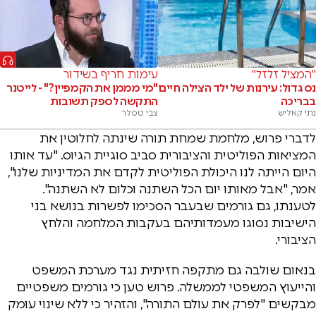
"המציל זלזל"
עימות חריף בשידור
נס גדול: עירנות של ילד הצילה חיים
"מי מממן את הקמפיין?" - לייטנר
בבריכה
התקשה לספק תשובות
נתי קאליש
צבי טסלר
לדברי פרוש, מלחמת שמחת תורה שינתה לחלוטין את
המציאות הפוליטית והציבורית סביב סוגיית הגיוס. "עד אותו
היום הייתה לנו היכולת הפוליטית לקדם את המדיניות שלנו",
אמר, "אבל מאותו יום הכל השתנה וכלום לא השתנה".
לטענתו, גם גורמים שבעבר הסכימו לפשרות בנושא בני
הישיבות נסוגו מעמדותיהם בעקבות המלחמה והלחץ
הציבורי.
בנאום שולבה גם מתקפה חזיתית נגד מערכת המשפט
והייעוץ המשפטי לממשלה. פרוש טען כי גורמים משפטיים
מבקשים "לפרק את עולם התורה", והזהיר כי ללא שינוי עומק