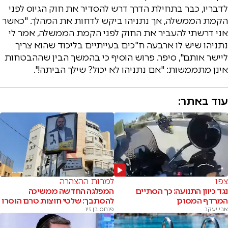
לדבריו, כבר בתחילת הדרך דרש להסדיר את חוק הגיוס לפני
הקמת הממשלה, אך נתניהו ביקש לדחות את המהלך. "כאשר
אני דרשתי להעביר את החוק לפני הקמת הממשלה, אמר לי
נתניהו שיש לו ארבעה ח"כים בעייתיים בליכוד שהוא צריך
ליישר אותם", סיפר. פרוש הוסיף כי בהמשך הבין שההבטחות
אינן מתממשות: "אם נתניהו לא יכול? שילך הביתה!".
עוד באתר:
צפו
למרות ההצהרה
נגד כיוון התנועה: כך הסתיים
המפלגה החדשה ממשיכה
המרדף המסוכן
להסתבך: שלטי חוצות טרם הוסרו
אבי יעקב
פנחס בן זיו