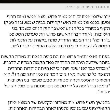
תמונה בדף הבית: מתוך הסרטון
יו"ר שלומי אמונים, ח"כ מאיר פרוש, נשא אמש נאום חריף
וטעון בכנס של מאות ראשי קהילות בבית שמש, ובו הציג קו
תקיף במיוחד בכל הנוגע למשבר חוק הגיוס ומעמד בני
הישיבות. לאורך דבריו האשים פרוש את מערכת המשפט
ב"רדיפה" נגד הציבור החרדי, מתח ביקורת על התנהלות
הממשלה והבהיר כי מבחינתו הלקח הפוליטי כבר נלמד.
בפתח נאומו תיאר פרוש את התקופה הנוכחית כאחת הקשות
ביותר שידעה היהדות החרדית מאז הקמת המדינה. לדבריו,
"אמרתי כבר לפני שנה ויותר כי לא הייתה ליהדות החרדית
תקופה כל כך קשה מאז קום המדינה כמו התקופה הזו". הוא
הוסיף כי ההסכמות ההיסטוריות סביב מעמד בני הישיבות
"נרמסו ברגל גסה על ידי משפטנים שמנותקים מכל זיק של
יהדות".
בהמשך חשף פרוש את מאחורי הקלעים של המשא ומתן
הקואליציוני עם בנימין נתניהו לאחר הבחירות האחרונות.