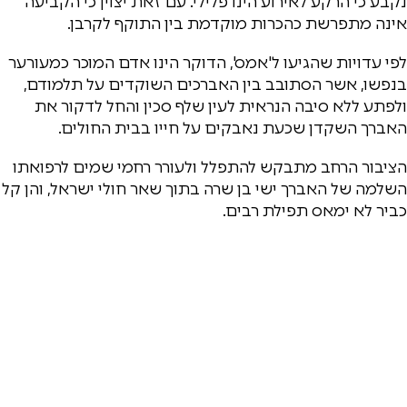
נקבע כי הרקע לאירוע הינו פלילי. עם זאת יצוין כי הקביעה
אינה מתפרשת כהכרות מוקדמת בין התוקף לקרבן.
לפי עדויות שהגיעו ל'אמס', הדוקר הינו אדם המוכר כמעורער
בנפשו, אשר הסתובב בין האברכים השוקדים על תלמודם,
ולפתע ללא סיבה הנראית לעין שלף סכין והחל לדקור את
האברך השקדן שכעת נאבקים על חייו בבית החולים.
הציבור הרחב מתבקש להתפלל ולעורר רחמי שמים לרפואתו
השלמה של האברך ישי בן שרה בתוך שאר חולי ישראל, והן קל
כביר לא ימאס תפילת רבים.