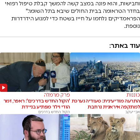
וחבישות, והוא פונה במצב קשה להמשך קבלת טיפול רפואי
בחדר הטראומה בבית החולים שיבא בתל השומר."
הפראמדיקים נלחמו על חייו בשטח כדי למנוע הידרדרות
נוספת.
עוד באתר:
כוננות
פרק מרמלה
התרעה מודיעינית: סעודיה נערכת
'הקול החדש בדרכים': ראפר, זמר
למתקפה איראנית נרחבת
הודי וילד מפתיע בניידת
אבי יעקב
הקול החדש בדרכים