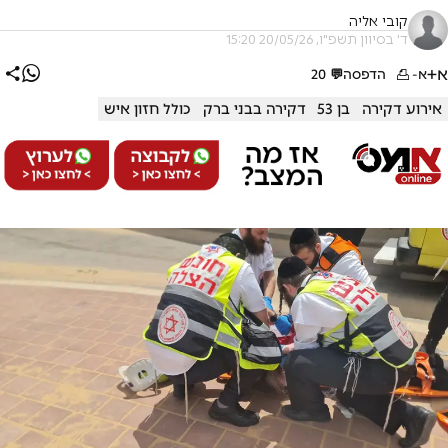
קובי אליה
ד' בסיוון תשפ"ו, 20/05/26 15:20
א+
א-
הדפסה
💬
20
אירוע דקירה
בן 53
דקירה בבני ברק
כולל חזון איש