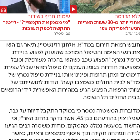
ללא הרדמה
עימות חריף בשידור
אחרי יותר מ-30 שעות: האריות
"מי מממן את הקמפיין?" - לייטנר
הגיעו לאפריקה. צפו
התקשה לספק תשובות
אבי יעקב
צבי טסלר
חובש רפואת חירום במד"א, אלחנן רוזנשטיין, תיאר גם הוא
את רגעי האימה והטיפול המורכב שהוענק לפצוע בניידת
טיפול נמרץ: "הפצוע שכב כשהוא בהכרה מעורפלת וסובל
מפציעות חודרות בגופו. הענקנו לו טיפול רפואי שכלל עצירת
דימומים ומתן תרופות ופינינו אותו בניידת טיפול נמרץ של
מד"א לבית החולים כשמצבו קשה". הודות לתושייתם של
צוותי הרפואה, הפצוע הגיע במהירות האפשרית לידי הרופאים
בבית החולים תל השומר.
מדוברות המשטרה נמסר כי במוקד התקבל דיווח על גבר,
שגילו צוין בהודעתם כבן 45, אשר נדקר ברחוב האר"י, וכי
החשוד במעשה נמלט מהמקום. כוחות משטרה רבים הגיעו
לזירה ונפתחה חקירה תוך איסוף ממצאים וראיות, כאשר