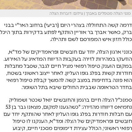
כונני הצלה מטפלים באברך | צילום: דוברות הצלה
דרמה קשה התחוללה בצהרי היום (רביעי) ברחוב האר"י בבני
ברק, כאשר אברך בר אוריין הותקף לפתע בדקירות בתוך היכל
כולל חזון איש המפורסם לשם ותהילה.
כונני ארגון הצלה, יחד עם חובשים ופראמדיקים של מד"א,
הוזעקו במהירות לזירה בעקבות הדיווח המדאיג על האירוע.
במקום הוענק טיפול רפואי מציל חיים לגבר, שסבל מחבלות
חודרות קשות בפלג גופו העליון. לאחר ייצוב ראשוני בשטח,
הוא פונה בדחיפות במצב קשה להמשך קבלת טיפול רפואי
בחדר הטראומה שבבית החולים שיבא בתל השומר.
סמנכ"ל הצלה חיים ברגמן והחובשים יואל שכטר ושמוליק
נחמיאס דיווחו מהזירה: "כשהגענו למקום, מצאנו גבר בן 53
עם חבלות חודרות בפלג גופו העליון לאחר שהותקף. יחד עם
חובשים ופראמדיקים של הצלה ומד"א, הענקנו לו טיפול
רפואי ראשוני, הכולל עצירת דימומים מסכני חיים, קיבוע