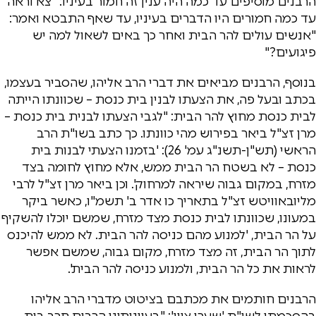
הרבנים מוסיפים עד כמה היה ענין זה חמור בעיניו: "צא וראה
עד כמה חמורים היו הדברים בעיניו, עד שאף התבטא ואמר:
"אנשים עולים להר הבית ואחר כך באים לשאול למה יש
פיגועים?"
בנוסף, הרבנים מביאים את דברי הרב אליהו, שהסביר בעצמו,
בכתב ובעל פה, את הצעתו לבנין בית כנסת – שכוונתו הייתה
לבית כנסת מחוץ להר הבית: "לגבי הצעתו לבנית בית כנסת –
מרן זצ"ל ביאר בפירוש מהי כוונתו. כך כתב בשו"ת הרב
הראשי (תש"ן-תשנ"ג עמ' 26): 'בזמנו הצעתי לבנות בית
כנסת – לא בשטח הר הבית ממש, אלא מחוץ לחומה בצד
מזרח, במקום גבוה שיראה למרחוק'. וכן ביאר מרן זצ"ל לרבי
מליובאוויטש זצ"ל בתאריך כו אדר ב' תשמ"ו, כאשר ביקר
במעונו, שכוונתו לבית כנסת מצד מזרח, שמשם יוכלו להשקיף
על הר הבית, 'למנוע מהם כניסה להר הבית. לא ממש להיכנס
לתוך הר הבית, זה מצד מזרח, מקום גבוה, שמשם אפשר
לראות את כל הר הבית, ולמנוע כניסה להר הבית'.
הרבנים חותמים את מכתבם בציטוט מדברי הרב אליהו
בהסכמתו לשו"ת 'שערי ציון': "בעוונותינו הרבים חרב בית