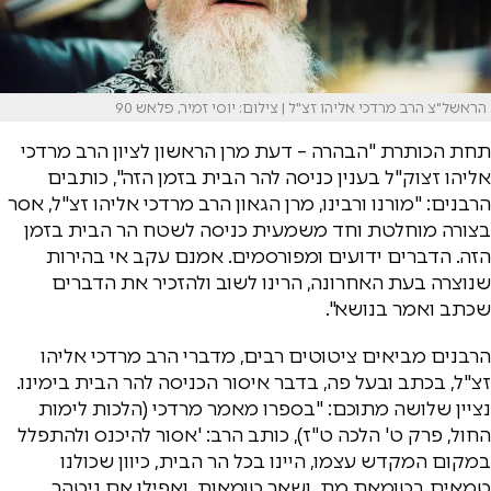
הראשל"צ הרב מרדכי אליהו זצ"ל | צילום: יוסי זמיר, פלאש 90
תחת הכותרת "הבהרה – דעת מרן הראשון לציון הרב מרדכי
אליהו זצוק"ל בענין כניסה להר הבית בזמן הזה", כותבים
הרבנים: "מורנו ורבינו, מרן הגאון הרב מרדכי אליהו זצ"ל, אסר
בצורה מוחלטת וחד משמעית כניסה לשטח הר הבית בזמן
הזה. הדברים ידועים ומפורסמים. אמנם עקב אי בהירות
שנוצרה בעת האחרונה, הרינו לשוב ולהזכיר את הדברים
שכתב ואמר בנושא".
הרבנים מביאים ציטוטים רבים, מדברי הרב מרדכי אליהו
זצ"ל, בכתב ובעל פה, בדבר איסור הכניסה להר הבית בימינו.
נציין שלושה מתוכם: "בספרו מאמר מרדכי (הלכות לימות
החול, פרק ט' הלכה ט"ז), כותב הרב: 'אסור להיכנס ולהתפלל
במקום המקדש עצמו, היינו בכל הר הבית, כיוון שכולנו
טמאים בטומאת מת, ושאר טומאות. ואפילו אם ניטהר