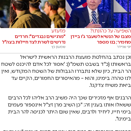
השפיעה על כהונתו?
מזעזע
מצבו של הנשיא לשעבר ג'ו ביידן
"מרגישים נבגדים": חרדים
מחמיר; בנו מספר
נדרשים לשרת לצד חיילות בצה"ל
יוני שניידר
שמעון כץ
וכן נכתב בהחלטת מועצת הרבנות הראשית לישראל
בראשותו (כ"ד בשבט תשמ"ו): 'אסור לכל אדם להיכנס לשטח
הר הבית, כיון שלא נתבררו הגבולות של השטח המקודש, ואין
לנו טהרה בימינו, והוא – מהאיסורים החמורים, הקיים עד
ביאת משיח צדקנו'.
הרבנים אף מזכירים שכך היה משיב הרב אליהו לכל הרבים
ששאלו אותו בענין זה: "כן השיב מרן זצ"ל אינספור פעמים
בימי חייו, ליחיד ולרבים, שאין שום היתר לכניסה להר הבית
בימינו".