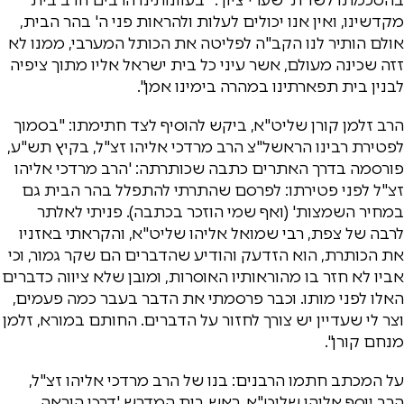
מקדשינו, ואין אנו יכולים לעלות ולהראות פני ה' בהר הבית,
אולם הותיר לנו הקב"ה לפליטה את הכותל המערבי, ממנו לא
זזה שכינה מעולם, אשר עיני כל בית ישראל אליו מתוך ציפיה
לבנין בית תפארתינו במהרה בימינו אמן".
הרב זלמן קורן שליט"א, ביקש להוסיף לצד חתימתו: "בסמוך
לפטירת רבינו הראשל"צ הרב מרדכי אליהו זצ"ל, בקיץ תש"ע,
פורסמה בדרך האתרים כתבה שכותרתה: 'הרב מרדכי אליהו
זצ"ל לפני פטירתו: לפרסם שהתרתי להתפלל בהר הבית גם
במחיר השמצות' (ואף שמי הוזכר בכתבה). פניתי לאלתר
לרבה של צפת, רבי שמואל אליהו שליט"א, והקראתי באזניו
את הכותרת, הוא הזדעק והודיע שהדברים הם שקר גמור, וכי
אביו לא חזר בו מהוראותיו האוסרות, ומובן שלא ציווה כדברים
האלו לפני מותו. וכבר פרסמתי את הדבר בעבר כמה פעמים,
וצר לי שעדיין יש צורך לחזור על הדברים. החותם במורא, זלמן
מנחם קורן".
על המכתב חתמו הרבנים: בנו של הרב מרדכי אליהו זצ"ל,
הרב יוסף אליהו שליט"א, ראש בית המדרש 'דרכי הוראה