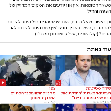
משאר הטומאות, אין אנו יודעים את המקום המדויק של
העזרה והחיל'.
וכן כאשר נשאל ברדיו, האם יש איזהו צד של היתר להיכנס
להר הבית, השיב באופן נחרץ: 'אין שום היתר להיכנס להר
הבית!' (קול האמת, עש"ק ואתחנן תשס"ו).
עוד באתר:
שיחה מטלטלת
צפו
העיתונאי משתף: "החזקתי את
נגד כיוון התנועה: כך הסתיים
הבת שלי המתה בידיים"
המרדף המסוכן
יוסי חיים מימון
אבי יעקב