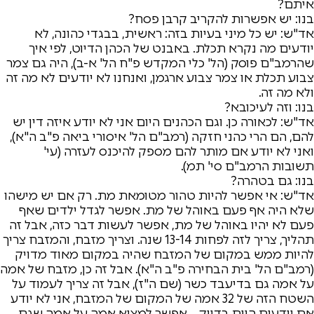
איתם?
בנו: יש אפשרות להקריב קרבן פסח?
אד"ש: יש כל מיני בעיות בזה: ראשית, בבגדי כהונה, לא
יודעים מה נקרא תכלת. באבנט של הכהן הדיוט, לפי איך
שהרמב"ם פוסק (הל' כלי המקדש פ"ח הל' א-ב), היה גם צמר
צבוע תכלת או צמר צבוע ארגמן, ואנחנו לא יודעים לא מה זה
ולא מה זה.
בנו: וזה לעיכובא?
אד"ש: לכאורה כן. וגם הכהנים היום אני לא יודע איזה דין יש
להם, הם הרי כהני חזקה (רמב"ם הל' איסורי ביאה פ"ב ה"א),
ואני לא יודע אם מותר להם מספק להיכנס לעזרה (עי'
תשובות הרמב"ם סי' תמ).
בנו: גם בטהרה?
אד"ש: אי אפשר להיות טהור מטומאת מת. רק אם יש מישהו
שלא היה אף פעם באוהל של מת. אפשר לגדל ילדים שאף
פעם לא יהיו באוהל של מת, אפשר לעשות דבר כזה, אבל זה
תהליך, צריך לזה לפחות 13-14 שנה. וצריך מזבח, והמזבח צריך
להיות ממש במקום של המזבח שהיה במקום מאוד מדויק
(רמב"ם הל' בית הבחירה פ"ב ה"א). אבל זה כן, מזבח של אמה
על אמה גם בדיעבד כשר (שם ה"ז), אבל זה צריך לעמוד על
השטח הזה של 32 אמה של המקום של המזבח, אני לא יודע
אם יודעים היום בדיוק… אפשר למצוא אמה על אמה שגם