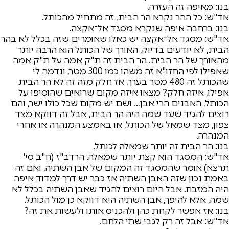
בנו: מאיפה זה העזרה.
אד"ש: כל ההר נקרא הר הבית, זה מתחיל מהכותל.
בנו: ברחבה איפה שנקרא מסגד אל־אקצה.
אד"ש: מסגד אל־אקצה יש כאלו שאומרים שזה בכלל לא בהר
הבית, לא יודעים בדיוק, האורך של הכותל הוא הרבה יותר
מהאורך של הר הבית. הר הבית זה ת"ק אמה על ת"ק אמה
שאפילו לפי החזו"א זה משהו כמו 300 מטר, ונדמה לי
שהכותל זה 480 מטר בערך, אז חלק מזה זה לא הר הבית
אפילו, איזה חלק? מצאו איזה מקום שרואים שהוסיפו על
הכותל, האבנים הרי אבן… ושם יש מקום שכל כולו ישר, והם
רוצים להגיד שעד שמה היה הר הבית, אבל זה דווקא מצד
צפון, מצד שמאל של הכותל, או באמצע המנהרה או אחרי
המנהרה.
בנו: הר הבית זה יותר שמאלה לכותל.
אד"ש: המסגד הוא קצת יותר שמאלה. הרדב"ז (ח"ב סי'
תרצא) אומר שהמסגד זה המקום של אבן השתיה, ואם זה
באמת נכון שזה האבן השתיה אז כבר יש דרך למדוד איפה
היה המזבח. אבל היום רוצים להגיד שאבן השתיה בכלל לא
שמה, אלא להיפך, אבן השתיה היא דווקא כן מול הכותל.
בנו: אז אפשר לקחת כהן ולהכניס אותו ולעשות את זה?
אד"ש: אבל זה רק לגבי שתי הלחם.