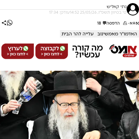
נתי קאליש
ט' בסיוון תשפ"ו, 25/05/26 14:52
עודכן: 17:34
א+
א-
הדפסה
💬
18
האדמו"ר מאמשינוב
עלייה להר הבית