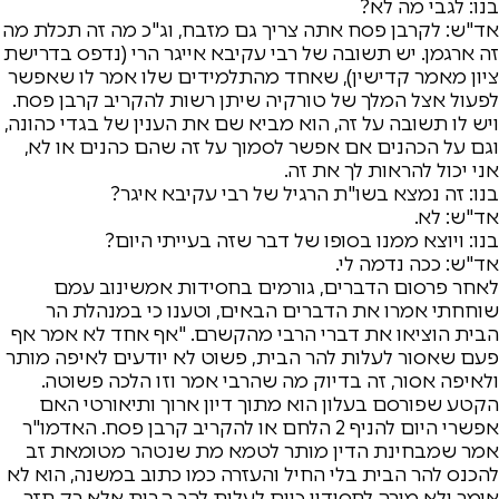
בנו: לגבי מה לא?
אד"ש: לקרבן פסח אתה צריך גם מזבח, וג"כ מה זה תכלת מה
זה ארגמן. יש תשובה של רבי עקיבא אייגר הרי (נדפס בדרישת
ציון מאמר קדישין), שאחד מהתלמידים שלו אמר לו שאפשר
לפעול אצל המלך של טורקיה שיתן רשות להקריב קרבן פסח.
ויש לו תשובה על זה, הוא מביא שם את הענין של בגדי כהונה,
וגם על הכהנים אם אפשר לסמוך על זה שהם כהנים או לא,
אני יכול להראות לך את זה.
בנו: זה נמצא בשו"ת הרגיל של רבי עקיבא איגר?
אד"ש: לא.
בנו: ויוצא ממנו בסופו של דבר שזה בעייתי היום?
אד"ש: ככה נדמה לי.
לאחר פרסום הדברים, גורמים בחסידות אמשינוב עמם
שוחחתי אמרו את הדברים הבאים, וטענו כי במנהלת הר
הבית הוציאו את דברי הרבי מהקשרם. "אף אחד לא אמר אף
פעם שאסור לעלות להר הבית, פשוט לא יודעים לאיפה מותר
ולאיפה אסור, זה בדיוק מה שהרבי אמר וזו הלכה פשוטה.
הקטע שפורסם בעלון הוא מתוך דיון ארוך ותיאורטי האם
אפשרי היום להניף 2 הלחם או להקריב קרבן פסח. האדמו"ר
אמר שמבחינת הדין מותר לטמא מת שנטהר מטומאת זב
להכנס להר הבית בלי החיל והעזרה כמו כתוב במשנה, הוא לא
אומר ולא מורה לחסידיו כיום לעלות להר הבית אלא רק חזר