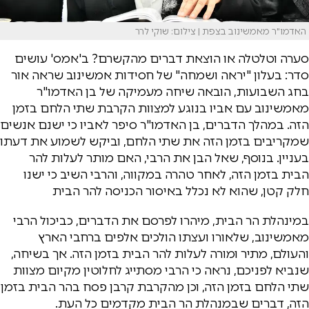
האדמו"ר מאמשינוב בצפת | צילום: שוקי לרר
סערה וטלטלה או הוצאת דברים מהקשרם? ב'אמס' עושים
סדר: בעלון "יראה ושמחה" של חסידות אמשינוב שראה אור
בחג השבועות, הובאה שיחה מעמיקה של בן האדמו"ר
מאמשינוב עם אביו בנוגע למצוות הקרבת שתי הלחם בזמן
הזה. במהלך הדברים, בן האדמו"ר סיפר לאביו כי ישנם אנשים
שמקריבים בזמן הזה את שתי הלחם, וביקש לשמוע את דעתו
בעניין. בנוסף, שאל הבן את הרבי, האם מותר לעלות להר
הבית בזמן הזה, לאחר טהרה במקווה, והרבי השיב כי ישנו
חלק קטן, שהוא לא נכלל באיסור הכניסה להר הבית
במינהלת הר הבית, מיהרו לפרסם את הדברים, כביכול הרבי
מאמשינוב, שלאורו ועצתו הולכים אלפים ברחבי הארץ
והעולם, מתיר ומורה לעלות להר הבית בזמן הזה. אך בשיחה,
שנביא לפניכם, נראה כי הרבי מסתייג לחלוטין מקיום מצוות
שתי הלחם בזמן הזה, וכן מהקרבת קרבן פסח בהר הבית בזמן
הזה, דברים שבמנהלת הר הבית מקדמים כל העת.