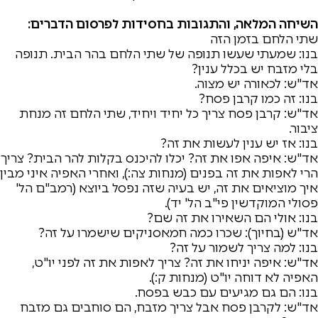
השיחה המלאה, והתגובות בחסידות לפרסום הדברים:
שתי הלחם בזמן הזה
בנו: שמעתי שעשו תנופה של שתי הלחם בהר הבית. תנופה
בלי מזבח יש בכלל ענין?
אד"ש: לכאורה יש מצוה.
בנו: זה כמו קרבן פסח?
אד"ש: קרבן פסח צריך כל יחיד ויחיד, שתי הלחם זה מנחת
ציבור.
בנו: אז יש ענין לעשות את זה?
אד"ש: איפה אפו את זה? יכלו להיכנס בקלות להר הבית? צריך
הרי לאפות את זה בפנים (מנחות צה:), ואחרי האפיה איני מבין
איך מוציאים את זה, יש בעיה שזה נפסל ביוצא (רמב"ם הל'
פסולי המוקדשין פי"ב הל' יד).
בנו: אולי הם השאירו את זה שם?
אד"ש (בחיוך): שכרו כמה חמאסניקים שישמרו על זה?
בנו: למה צריך לשמור על זה?
אד"ש: איפה יניחו את זה? צריך לאפות את זה לפני יו"ט,
האפיה לא דוחה יו"ט (מנחות ק:).
בנו: הם גם מגיעים עם כבש בפסח.
אד"ש: לקרבן פסח אבל צריך מזבח, הם סוחבים גם מזבח