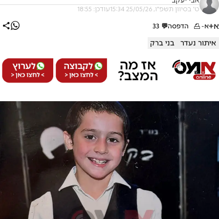
אבי יעקב
ט' בסיוון תשפ"ו, 25/05/26 15:34
עודכן: 18:55
א+
א-
הדפסה
💬
33
איתור נעדר
בני ברק