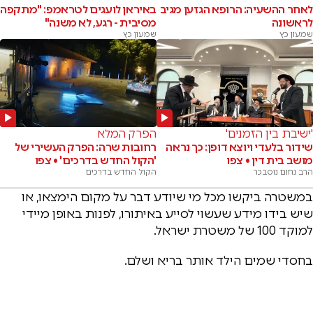
לאחר ההשעיה: הרופא הגזען מגיב
באיראן לועגים לטראמפ: "מתקפה
לראשונה
מסיבית - רגע, לא משנה"
שמעון כץ
שמעון כץ
'ישיבת בין הזמנים'
הפרק המלא
שידור בלעדי ויוצא דופן: כך נראה
רחובות שרה: הפרק העשירי של
מושב בית דין • צפו
'הקול החדש בדרכים' • צפו
הרב נחום נוסבכר
הקול החדש בדרכים
במשטרה ביקשו מכל מי שיודע דבר על מקום הימצאו, או
שיש בידו מידע שעשוי לסייע באיתורו, לפנות באופן מיידי
למוקד 100 של משטרת ישראל.
בחסדי שמים הילד אותר בריא ושלם.