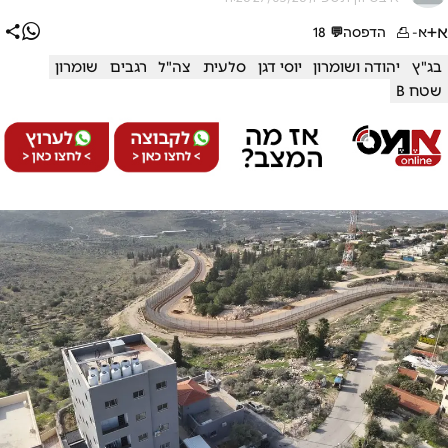
א+
א-
הדפסה
💬
18
בג"ץ
יהודה ושומרון
יוסי דגן
סלעית
צה"ל
רגבים
שומרון
שטח B