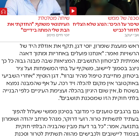
סכנה של ממש
שיחה מטלטלת
שיכור על הכיכר: הנהג שלא הצליח
העיתונאי משתף: "החזקתי את
לחזור לכביש
הבת שלי המתה בידיים"
אבי יעקב
יוסי חיים מימון
ראש מועצת שומרון, יוסי דגן, תקף את אוזלת היד של
הרשויות ואמר: "אנחנו פועלים באחריות ומתוך דאגה
אמיתית לביטחון התושבים. המציאות שבה מבנה גבוה כל כך
ניצב בסמוך ליישוב, משקיף על בתי המשפחות ועל ציר
ביטחון, מחייבת טיפול מהיר וברור". דגן הוסיף: "אחרי השביעי
באוקטובר אין מקום להכלה ויד רכה. על אף שהמבנה נמצא
בשטח b, אין שום היגיון בהכלה ועצימת העיניים כלפי הבנייה
בלתי חוקית הזו שמסכנת תושבים".
גם ברגבים טוענים כי מדובר בסיכון ממשי שעלול להפוך
בעתיד לתשתית טרור. רועי דרוקר, מנהל מרחב יהודה ושומרון
בתנועה, אמר: "כל בר דעת מבין שהבניה הבלתי חוקית
בצמוד ליישובים ולכבישים מהווה תשתית לטרור וסכנת