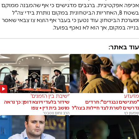
אכיפה אפקטיבית. ברגבים מדגישים כי אף שהמבנה ממוקם
בשטח B, האחריות הביטחונית במקום נותרת בידי צה"ל
ומערכת הביטחון. עוד נטען כי בעבר אף הוצא צו צבאי שאסר
בנייה במקום, אך הוא לא נאכף בפועל.
עוד באתר:
מזעזע
'ישיבת בין הזמנים'
"מרגישים נבגדים": חרדים
שידור בלעדי ויוצא דופן: כך נראה
נדרשים לשרת לצד חיילות בצה"ל
מושב בית דין • צפו
שמעון כץ
הרב נחום נוסבכר