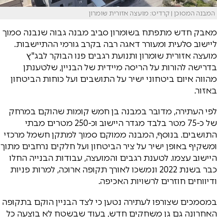
המבנה המסוכן | קרדיט: מועצה אזורית שומרון
מאבק חדש מתפתח בשומרון סביב מבנה גבוה שנבנה סמוך
ליישוב סלעית ומעורר דאגה רבה בקרב גורמי ההתיישבות.
מועצה אזורית שומרון ותנועת רגבים פנו הבוקר לבג"ץ
בדרישה להורות על הריסה מיידית של הבניין, שלטענתן
מהווה איום ביטחוני ישיר על התושבים ועל כוחות הביטחון
באזור.
לפי העתירה, מדובר במבנה בן חמש קומות שהוקם במרחק
של כ-75 מטר בלבד מגדר היישוב וכ-250 מטרים מבתי
התושבים. בנוסף, המבנה ממוקם סמוך למתקן חשמל מרכזי
ומשקיף באופן ישיר על ציר הביטחון ועל חלקים נרחבים מתוך
היישוב עצמו. לטענת רגבים והמועצה, עבודות הבנייה החלו
כבר בשנת 2022 ונמשכו לאורך תקופה ארוכה, למרות פניות
ודיווחים חוזרים לרשויות האכיפה.
במסמכים שצורפו לעתירה נטען כי לצד הבניין הוקם בתקופה
האחרונה גם גן משחקים חדש, בעוד שבשטח לא בוצעה כל