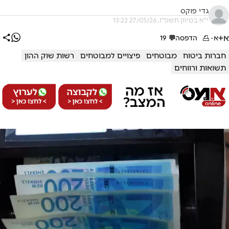
גדי פוקס
י"א בסיוון תשפ"ו, 27/05/26 13:22
א+
א-
הדפסה
💬
19
חברות ביטוח
מבוטחים
פיצויים למבוטחים
רשות שוק ההון
תשואות ורווחים