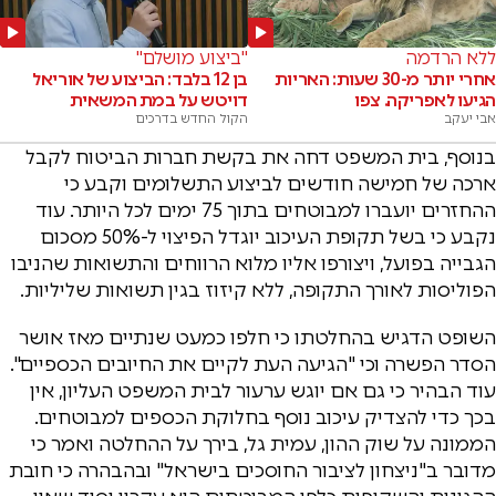
ללא הרדמה
"ביצוע מושלם"
אחרי יותר מ-30 שעות: האריות
בן 12 בלבד: הביצוע של אוריאל
הגיעו לאפריקה. צפו
דויטש על במת המשאית
אבי יעקב
הקול החדש בדרכים
בנוסף, בית המשפט דחה את בקשת חברות הביטוח לקבל
ארכה של חמישה חודשים לביצוע התשלומים וקבע כי
ההחזרים יועברו למבוטחים בתוך 75 ימים לכל היותר. עוד
נקבע כי בשל תקופת העיכוב יוגדל הפיצוי ל-50% מסכום
הגבייה בפועל, ויצורפו אליו מלוא הרווחים והתשואות שהניבו
הפוליסות לאורך התקופה, ללא קיזוז בגין תשואות שליליות.
השופט הדגיש בהחלטתו כי חלפו כמעט שנתיים מאז אושר
הסדר הפשרה וכי "הגיעה העת לקיים את החיובים הכספיים".
עוד הבהיר כי גם אם יוגש ערעור לבית המשפט העליון, אין
בכך כדי להצדיק עיכוב נוסף בחלוקת הכספים למבוטחים.
הממונה על שוק ההון,
עמית גל
, בירך על ההחלטה ואמר כי
מדובר ב"ניצחון לציבור החוסכים בישראל" ובהבהרה כי חובת