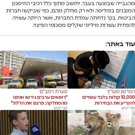
מהגבייה שבוצעה בעבר, יחושב מתוך כלל רכיבי החיסכון
המובנים בפוליסה ולא רק מחלק מהם, כפי שביקשו חברות
הביטוח. בכך נדחתה עמדת החברות, אשר הייתה עשויה
להפחית עשרות מיליוני שקלים מסכומי הפיצוי.
עוד באתר:
הפרשן מעריך
סערת רמב"ם
10,000 קולות בלבד עשויים
"רופאים ערבים גירשו אותנו
להכריע את הבחירות
מהמחלקה; פרצנו את הדלת"
אבי יעקב
אבי יעקב