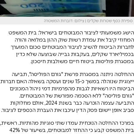
ספירת כסף שטרות שקלים | צילום: דוברות המשטרה
הישג משמעותי לציבור המבוטחים בישראל: בית המשפט
המחוזי קיבל את עמדת רשות שוק ההון במלואה והורה
לחברות הביטוח להשיב לציבור המבוטחים סכום המוערך
בכמיליארד שקלים, בעקבות גבייה שבוצעה שלא כדין
במסגרת פוליסות ביטוח חיים משולבות חיסכון.
ההחלטה ניתנה במסגרת פרשת "גורם הפוליסה", תביעה
ייצוגית שנוהלה במשך כ-15 שנים ועסקה בשאלה האם חברות
הביטוח היו רשאיות לגבות מהפרמיות דמי ניהול המכונים
"גורם פוליסה" ללא הסכמה מפורשת של המבוטחים.
התביעה עצמה הוכרעה כבר בשנת 2024, אולם מחלוקות
סביב אופן יישום פסק הדין עיכבו את העברת הכספים לציבור.
במרכז ההחלטה הנוכחית עמדו שתי סוגיות מהותיות. ראשית,
בית המשפט קבע כי ההחזר למבוטחים, בשיעור של 42%