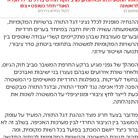
לראשונה
האגדי חוזר כשופט • צפו
שמעון כץ
הקול החדש בדרכים
ההנחיה מופנית לכלל נציגי דגל התורה ברשויות המקומיות,
ומשמעותה עשויה להיות רחבה במיוחד בערים חרדיות
ובערים מעורבות שבהן מתקיימים קשרי עבודה שוטפים בין
הרשויות המקומיות למשטרה בתחומי ביטחון, סדר ציבורי,
תנועה ושיטור עירוני.
המהלך של גפני מגיע ברקע החרפת המשבר סביב חוק הגיוס,
ולאחר שורת אירועים שבהם נעצרו בני ישיבות ואברכים
בחשד לעריקות. במפלגות החרדיות מאשימים כי המשטרה
הפכה לכלי אכיפה נגד לומדי התורה, ובדגל התורה מבקשים
כעת לייצר לחץ ציבורי ומוניציפלי על המשטרה לשנות את
התנהלותה.
מדובר בצעד חריג מצד הנהגת דגל התורה, המעיד על עומק
המשבר בין הציבור החרדי לבין מערכות האכיפה. בשלב זה לא
ברור כיצד ייושם המכתב בפועל בכל רשות מקומית, ומה
תהיה תגובת המשטרה והרשויות המקומיות להנחיה החדשה.