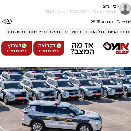
אבי יעקב
י"א בסיוון תשפ"ו, 27/05/26 15:17
עודכן: 15:24
א+
א-
הדפסה
💬
29
גזירת הגיוס
דגל התורה
המשטרה
מעצר בני ישיבות
משה גפני