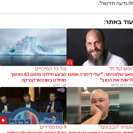
להודעה חדשה".
עוד באתר:
'נפש קול חי'
נגד כל הסיכויים
האב שלא ויתר: "יעלי לימדה אותנו
מבצע חילוץ: מינוס 43 וחושך
לראות את הטוב"
מוחלט באנטארקטיקה
יוסי חיים מימון
אבי יעקב
סערת "הבבונים"
9 מתמודדים
לאחר ההשעיה: הרופא הגזען מגיב
הקול החדש בדרכים: ילד הפלא