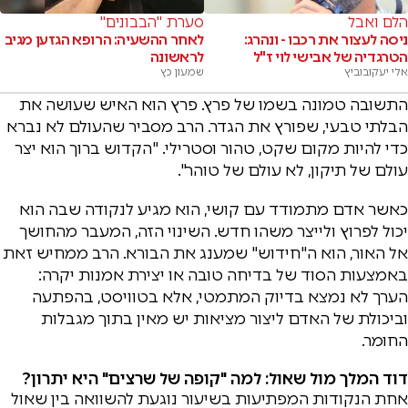
הלם ואבל
סערת "הבבונים"
ניסה לעצור את רכבו - ונהרג:
לאחר ההשעיה: הרופא הגזען מגיב
הטרגדיה של אבישי לוי ז"ל
לראשונה
אלי יעקובוביץ
שמעון כץ
התשובה טמונה בשמו של פרץ. פרץ הוא האיש שעושה את
הבלתי טבעי, שפורץ את הגדר. הרב מסביר שהעולם לא נברא
כדי להיות מקום שקט, טהור וסטרילי. "הקדוש ברוך הוא יצר
עולם של תיקון, לא עולם של טוהר".
כאשר אדם מתמודד עם קושי, הוא מגיע לנקודה שבה הוא
יכול לפרוץ ולייצר משהו חדש. השינוי הזה, המעבר מהחושך
אל האור, הוא ה"חידוש" שמענג את הבורא. הרב ממחיש זאת
באמצעות הסוד של בדיחה טובה או יצירת אמנות יקרה:
הערך לא נמצא בדיוק המתמטי, אלא בטוויסט, בהפתעה
וביכולת של האדם ליצור מציאות יש מאין בתוך מגבלות
החומר.
דוד המלך מול שאול: למה "קופה של שרצים" היא יתרון?
אחת הנקודות המפתיעות בשיעור נוגעת להשוואה בין שאול