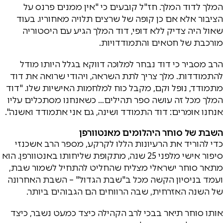
המלך לדוד המלך. חז"ל קובעים כי "אין ממנים פרנס על
הציבור אלא אם כן קופה של שרצים תלויה מאחוריו. בעוד
שאול היה צדיק ללא דופי, דוד המלך הגיע עם היסטוריה
מורכבת של חטאים והתמודדויות.
הרב מסביר כי דוד נבחר למלוכה דווקא בגלל היותו מודל
להתמודדות. מלך צריך לתת השראה, ויהודי שרואה את דוד
מתמודד, נופל וקם, מקבל כוח למלחמות האישיות שלו. "דוד
המלך מכל זה עושה ספר תהילים… כשאנחנו מסתכלים עליו
אנחנו אומרים: דוד התמודד ושינה, גם אני אתמודד ואשנה".
השבת של סוחר היהלומים מאנטוורפן
כדי להוריד את הרעיונות הללו לקרקע, מספר הרב אשכנזי
סיפור אישי מלפני 25 שנה, מתקופת שליחותו באנטוורפן. הוא
מתאר סוחר ישראלי מצליח שהחליט להתחיל לשמור שבת,
ועמד בניסיון הקשה מכל ב"שבת הגדול" – השבת האחרונה
של השנה האזרחית, שבה הרווחים הם הגבוהים ביותר.
אותו סוחר תיאר בבכי לרב הקהילה כיצד כמעט נשבר, כיצד