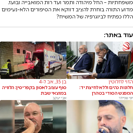
משפחתיות – החל מיהודה ותמר ועד רות המואבייה ובועז.
מדוע התורה בוחרת להציב דווקא את הסיפורים הלא-נעימים
הללו כפתיח לביוגרפיה של המשיח?
עוד באתר:
הזוי לחלוטין
בן 35, אב ל-4
חלונות כהים וללא לחיצת יד:
סוף עצוב לאסון בקפריסין: הלוויה
המפגש הסודי בטהרן
במוצאי שבת
יוני שניידר
אבי יעקב