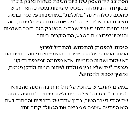
הסתובב ליד העסק שלו ביום השבת כשהוא נאבק ביצרו,
ובסוף חזר הביתה והתמוטט מעייפות נפשית. הוא הרגיש
שהשבת שלו הייתה "מלוכלכת" במחשבות על כסף ובושה.
תשובת הרב אליו הייתה: "מה אתה נתת בשביל שבת, ומה
אני בחיים נתתי בשביל שבת?". המאבק הזה, חוסר השלמות
והניסיון לפרוץ את הטבע, הם היקרים ביותר.
סיכום: להפסיק להתכחש, להתחיל לפרוץ
המסר המרכזי של הרב אשכנזי הוא שינוי תפיסה: החיים הם
לא שלום ושלווה סטטיים, אלא מלחמה יומיומית ותיקון
פגמים. "עד שלא נבין שנולדנו לפתור בעיות ולתקן פגמים,
נמשיך לסבול ולהכחיש".
במקום להתבייש בקושי, עלינו לראות בו הזמנה מהבורא
להיכנס ל"מעבדה" של החיים וליצור שינוי. כל תנועה קטנה
של יהודי לעבר הטוב, בתוך עולם של בלבולים והסחות דעת,
היא הפתעה עצומה שמביאה את הגאולה קרוב יותר.