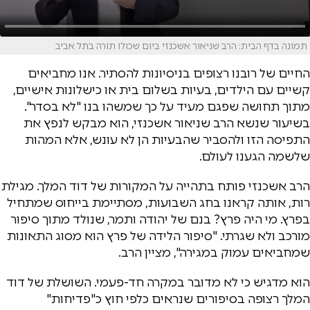
תמונה בדף הבית: הרב שניאור אשכנזי ביום שכולו תורה בתל אביב
החיים של רובנו רצופים בניסיונות להסתיר. אנו מחביאים
קשיים עם הילדים, בעיות בשלום בית או כישלונות אישיים,
מתוך תחושה שפגם מעיד על כך שמשהו בנו "לא בסדר".
בשיעור שנשא הרב שניאור אשכנזי, הוא מבקש לנפץ את
התפיסה הזו ולהסביר שהבעיות הן לא עונש, אלא המהות
שלשמה הגענו לעולם.
הרב אשכנזי פותח בתהייה על המקורות של דוד המלך. מגילת
רות, אותה קראנו בחג השבועות, מסתיימת בייחוס שמתחיל
בפרץ. מי היה פרץ? בנם של יהודה ותמר, שנולד מתוך סיפור
מורכב ולא שגרתי. "סיפור הלידה של פרץ הוא מסוג התאונות
שמחביאים עמוק במגירה", מציין הרב.
הוא מדגיש כי לא מדובר במקרה חד-פעמי. השושלת של דוד
המלך רצופה בסיפורים שנראים כלפי חוץ כ"פדיחות"