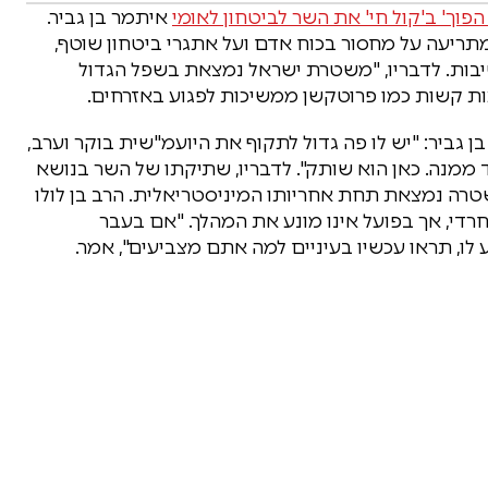
הפוך' ב'קול חי' את השר לביטחון לאומי
איתמר בן גביר.
תריעה על מחסור בכוח אדם ועל אתגרי ביטחון שוטף,
יבות. לדבריו, "משטרת ישראל נמצאת בשפל הגדול
עות קשות כמו פרוטקשן ממשיכות לפגוע באזרחים.
ן גביר: "יש לו פה גדול לתקוף את היועמ"שית בוקר וערב,
ד ממנה. כאן הוא שותק". לדבריו, שתיקתו של השר בנושא
רה נמצאת תחת אחריותו המיניסטריאלית. הרב בן לולו
חרדי, אך בפועל אינו מונע את המהלך. "אם בעבר
לו, תראו עכשיו בעיניים למה אתם מצביעים", אמר.