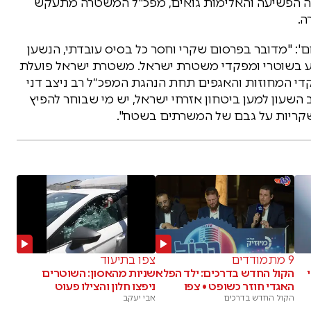
 הפשיעה והאלימות גואים, מפכ"ל המשטרה מתעקש
ה.
: "מדובר בפרסום שקרי וחסר כל בסיס עובדתי, הנשען
גוע בשוטרי ומפקדי משטרת ישראל. משטרת ישראל פועלת
י המחוזות והאגפים תחת הנהגת המפכ״ל רב ניצב דני
השעון למען ביטחון אזרחי ישראל, יש מי שבוחר להפיץ
 שקריות על גבם של המשרתים בשטח".
9 מתמודדים
צפו בתיעוד
הקול החדש בדרכים: ילד הפלא
שניות מהאסון: השוטרים
האגדי חוזר כשופט • צפו
ניפצו חלון והצילו פעוט
הקול החדש בדרכים
אבי יעקב