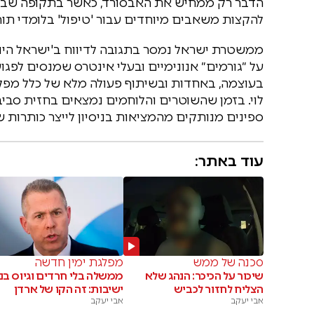
הדבר רק ממחיש את האבסורד, כאשר בתקופה שבה
להקצות משאבים מיוחדים עבור 'טיפול' בלומדי תור
ממשטרת ישראל נמסר בתגובה לדיווח ב'ישראל היום'
על ״גורמים״ אנונימיים ובעלי אינטרס שמנסים לפ
בעוצמה, באחדות ובשיתוף פעולה מלא של כלל מפקד
לוי. בזמן שהשוטרים והלוחמים נמצאים בחזית סביב 
ספינים מנותקים מהמציאות בניסיון לייצר כותרות
עוד באתר:
סכנה של ממש
מפלגת ימין חדשה
שיכור על הכיכר: הנהג שלא
ממשלה בלי חרדים וגיוס בני
הצליח לחזור לכביש
ישיבות: זה הקו של ארדן
אבי יעקב
אבי יעקב