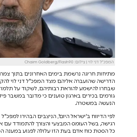
המפכ"ל דני לוי | צילום: Chaim Goldberg/Flash90
מתיחות חריגה נרשמת בימים האחרונים בתוך צמר
הדרישה שהועברה אליהם מצד המפכ"ל דני לוי להקצו
שבחרו להישמע להוראת רבותיהם, לשקוד על תלמודם 
גורמים בכירים בארגון טוענים כי מדובר במשבר פי
הנעשה במשטרה.
לפי הדיווח ב'ישראל היום', הניצבים הבהירו למפכ"
רגישה, בשל העומס המבצעי והצורך להתמודד עם איר
כל הסטת כוח אדם בעת הזו עלולה לפגוע במענה המ