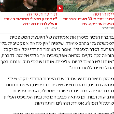
ללא הרדמה
תוך פחות מדקה
אחרי יותר מ-30 שעות: האריות
"תסתלק מכאן": ממדאני הושפל
הגיעו לאפריקה. צפו
ונאלץ לברוח מהבמה
אבי יעקב
שמעון כץ
בדבריו הזכיר מימרן את אמירתה של היועצת המשפטית
לממשלה גלי בהרב מיארה, שלפיה "אין מחאה אפקטיבית בלי
הפרעה לסדר הציבורי", ואמר כי הציבור החרדי יוכל, אם יקבל
הוראה לכך, לקיים מחאה אפקטיבית אך בלתי אלימה. לדבריו,
"אנחנו לא רוצים להיות אלימים. אנחנו שומרי חוק. אנחנו בסך
הכול רוצים ללמוד תורה".
מימרן תיאר תרחיש עתידי שבו הציבור החרדי ינקוט צעדי
מחאה רחבים, ובהם נסיעה איטית בכבישים, הצפת תחנות
רכבת, עמידה בתורים במשרדי ממשלה, הגשת עתירות
ותביעות רבות, וכן מחאה סביב הכנסת ובית המשפט העליון
שתכלול תפילה, אמירת תהילים והתחזקות.
"המחאה האפקטיבית הגדולה ביותר תהיה סביב כנסת