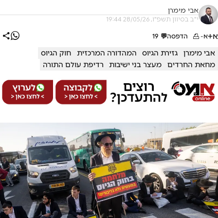
אבי מימרן
י"ב בסיוון תשפ"ו, 28/05/26 19:44
א+
א-
הדפסה
💬
19
אבי מימרן
גזירת הגיוס
המהדורה המרכזית
חוק הגיוס
מחאת החרדים
מעצר בני ישיבות
רדיפת עולם התורה