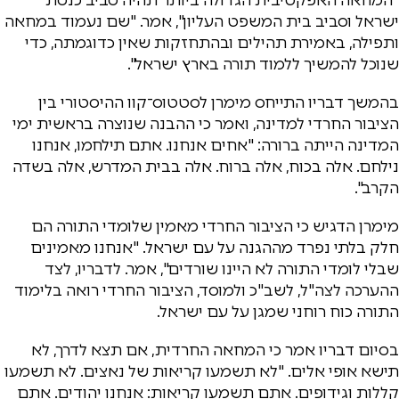
ישראל וסביב בית המשפט העליון", אמר. "שם נעמוד במחאה
ותפילה, באמירת תהילים ובהתחזקות שאין כדוגמתה, כדי
שנוכל להמשיך ללמוד תורה בארץ ישראל".
בהמשך דבריו התייחס מימרן לסטטוס־קוו ההיסטורי בין
הציבור החרדי למדינה, ואמר כי ההבנה שנוצרה בראשית ימי
המדינה הייתה ברורה: "אחים אנחנו. אתם תילחמו, אנחנו
נילחם. אלה בכוח, אלה ברוח. אלה בבית המדרש, אלה בשדה
הקרב".
מימרן הדגיש כי הציבור החרדי מאמין שלומדי התורה הם
חלק בלתי נפרד מההגנה על עם ישראל. "אנחנו מאמינים
שבלי לומדי התורה לא היינו שורדים", אמר. לדבריו, לצד
ההערכה לצה"ל, לשב"כ ולמוסד, הציבור החרדי רואה בלימוד
התורה כוח רוחני שמגן על עם ישראל.
בסיום דבריו אמר כי המחאה החרדית, אם תצא לדרך, לא
תישא אופי אלים. "לא תשמעו קריאות של נאצים. לא תשמעו
קללות וגידופים. אתם תשמעו קריאות: אנחנו יהודים. אתם