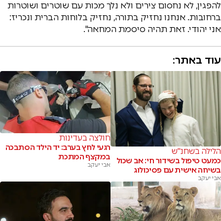
להפגין, לא נחסום צירים ולא נלך מכות עם שוטרים ושוטרות
ברחובות. אנחנו נחזיק בתורה, נחזיק בלוחות הברית ונכריז:
אני יהודי. זאת תהיה סיסמת המחאה".
עוד באתר:
חולצה בעדינות
רגעי לחץ בערב: יד הילד הסתבכה
הלילה בשחנ"ש
במקצף המתכת
כמעט טיפול בשידור חי: אב שכול
אבי יעקב
בשיחה אישית עם פסיכולוג
אבי יעקב