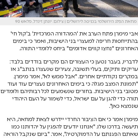
מחאת הפלג הירושלמי בכניסה לירושלים | צילום: יונתן זינדל, פלאש 90
אבי מימרן פתח הערב את 'המהדורה המרכזית' ב'קול חי'
בהתייחסות חריפה למעצרי בני הישיבות, ואמר כי בימים
האחרונים "נחצו קווים אדומים" ביחס ללומדי התורה.
לדבריו, בעבר נטען כי העצורים הם מקרים בודדים בלבד:
עריקים ותיקים, בעלי תשובה, צעירים שנעצרו בנתב"ג או
במקרים נקודתיים אחרים. "אבל ממש לא", אמר מימרן.
"תמונת המצב מגלה כי בימים האחרונים נעצרים עוד ועוד
מטובי בני הישיבות. בחורים שנשמעים לכל רבותיהם ולומדים
תורה כדי להגן על עם ישראל, כדי לשמור על העם היהודי
שנמצא כאן".
מימרן אמר כי אם הציבור החרדי יידרש לצאת למחאה, היא
תיעשה בדרכו שלו. "אנחנו יודעים להפגין על יהדותנו כמו
שאתם הפגנתם על הדמוקרטיה", אמר. "ביום שנקבל הוראה