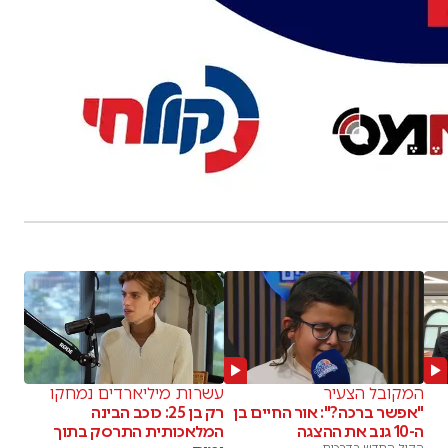
המקובל הצעיר
עשרות מיליארדים נמחקו
"אפשר ברכה?": אור החיים בן
רק בן 25: כוכב הבינה
ה-10 גנב את ההצגה
המלאכותית התרסק בתוך
הקול החדש בדרכים