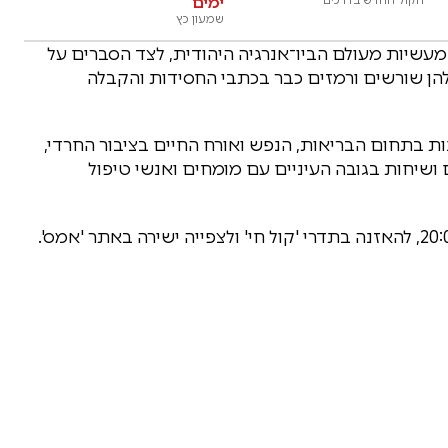
ימים
שמעון כץ
מעשיות מעולם הביו־אנרגיה היהודית, לצד הסברים על
תן למצוא להן שורשים ורמזים כבר בכתבי החסידות והקבלה
 בתחום הבריאות, הנפש ואורח החיים בציבור החרדי,
ם ושיחות בגובה העיניים עם מומחים ואנשי טיפול
"שיח בריא" עם אריאל ברמן תשודר הערב בשעה 20:00, להאזנה בתדרי 'קול חי' ולצפייה ישירה באתר 'אמס'.