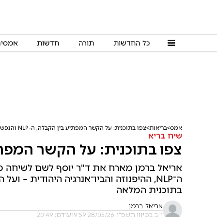
כל החדשות
תורה
חדשות
אמסי
אמס
בריאות
צפו בתוכנית: על הקשר המפתיע בין הקבלה, ה-NLP והנפש
שיח בריא
צפו בתוכנית: על הקשר המפתיע בין 
אריאל ברמן מארח את ד"ר יוסף לשם לשיחה מס
ה־NLP, ההיפנוזה והביו־אנרגיה היהודית – 
בתוכנית המלאה
אריאל ברמן
י"ב בסיוון תשפ"ו, 28/05/26 19:59
עודכן: 20:49