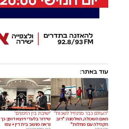
עוד באתר:
"העולם כבר מתחיל לשכוח"
'ישיבת בין הזמנים'
האם השכולה, האלמנה: "רוב
שידור בלעדי ויוצא דופן: כך
הקהילה עם מחלות"
נראה מושב בית דין • צפו
אבי יעקב
הרב נחום נוסבכר