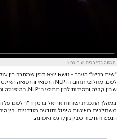
תמונה בדף הבית: שיח בריא
"שיח בריא": הערב – נושא יוצא דופן שמחבר בין עול
לשם, מחלוצי תחום ה-NLP הרפוא
שבין קבלה וחסידות לבין תחומי ה־NLP, ההיפנוזה והביו־אנרגיה היהודית.
במהלך התכנית ישוחחו אריאל ברמן וד"ר לשם על ה
משתלבים בשיטות טיפול ותודעה מודרניות. בין הית
הנפש והחיבור שבין גוף, רגש ואמונה.