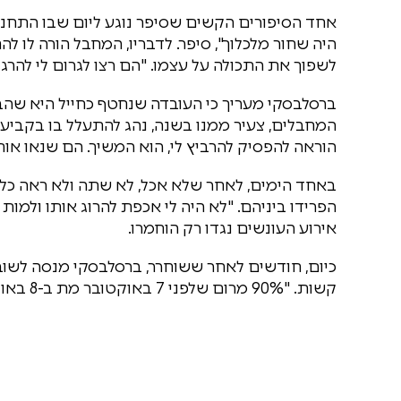
היה שחור מלכלוך", סיפר. לדבריו, המחבל הורה לו לה
לשפוך את התכולה על עצמו. "הם רצו לגרום לי להרגי
ברסלבסקי מעריך כי העובדה שנחטף כחייל היא שהבי
המחבלים, צעיר ממנו בשנה, נהג להתעלל בו בקביעות.
הוראה להפסיק להרביץ לי, הוא המשיך. הם שנאו אותי כ
באחד הימים, לאחר שלא אכל, לא שתה ולא ראה כל
הפרידו ביניהם. "לא היה לי אכפת להרוג אותו ולמות 
אירוע העונשים נגדו רק הוחמרו.
כיום, חודשים לאחר ששוחרר, ברסלבסקי מנסה לשוב ל
קשות. "90% מרום שלפני 7 באוקטובר מת ב-8 באוקטובר", אמר. "נשארו אולי 10% של שמחת חיים וציניות".