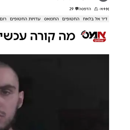
א+
א-
הדפסה
💬
29
דיר אל בלאח
החטופים
החמאס
עדויות החטופים
רום