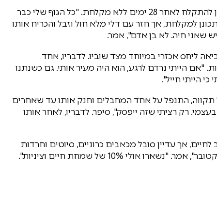
אחד הסיפורים הקשים שסיפר נוגע ליום שבו התחנן להתקלח לאחר 28 ימים ללא מקלחת. "כל הגוף שלי כבר
תכונן למקלחת, אך חזר עם דלי מלא חול וזבל והכריח אותו
ש שאני חיה. לא בן אדם", אמר.
אה ליחס אכזרי במיוחד מצד שוביו. לדבריו, אחד
 "אם הייתי נרדם לרגע, הוא היה מעיר אותי. גם כשנתנו
י הייתי חייל".
 תקווה, התנפל על אחד המחבלים וחנק אותו עד שאחרים
בעצמי. רק רציתי שזה ייפסק", סיפר. לדבריו, לאחר אותו
חיים, אך עדיין סובל מכאבים כרוניים, סיוטים וחרדות