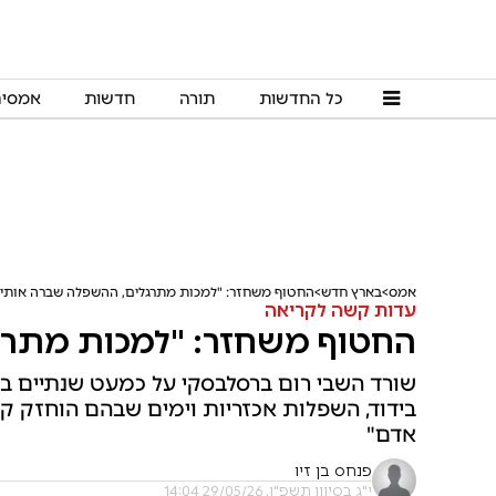
כל החדשות
תורה
חדשות
אמסי
אמס
בארץ חדש
החטוף משחזר: "למכות מתרגלים, ההשפלה שברה אותי"
עדות קשה לקריאה
החטוף משחזר: "למכות מתרג
שורד השבי רום ברסלבסקי על כמעט שנתיים בגי
בידוד, השפלות אכזריות וימים שבהם הוחזק קשור
אדם"
פנחס בן זיו
י"ג בסיוון תשפ"ו, 29/05/26 14:04