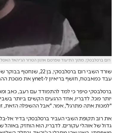
רום ברסלבסקי, מתוך התיעוד שפרסם ארגון הטרור הג'יהאד האסל
שורד השבי רום ברסלבסקי,
עבד כמאבטח, חושף בריאיון ל-ynet את מסכת ההתעללות הקשה שעבר במשך כמעט שנתיים בשבי בעזה.
ברסלבסקי סיפר כי למד להתמודד עם רעב, כאב ומכו
יותר מכל. לדבריו, אחד הרגעים הקשים ביותר בשבי 
"למכות אתה מתרגל", אמר. "אבל ההשפלה הזאת, זה 
את רוב תקופת השבי העביר ברסלבסקי בדיר אל-בלח
גדול של אוהלי עקורים. לדבריו, הוא הוחזק באוה
משפחתו, בשני שהו מחבלי הג'יהאד, ובחלק השלישי 