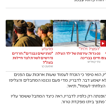
"המציל זלזל"
מזעזע
נס גדול: עירנות של ילד הצילה
"מרגישים נבגדים": חרדים
פו
חיים בבריכה
נדרשים לשרת לצד חיילות
נתי קאליש
בצה"ל
שמעון כץ
ו, הוא סיפר כי הוכרח לעמוד שעות ארוכות עם הפנים
שלא ישמע דבר. לדבריו, מדי פעם נכנסו המחבלים והצליפו
 הצלחתי לעמוד", תיאר.
לים לא הופנתה רק כלפיו. לדבריו, ראה כיצד המחבל ששמר עליו
 מתוך ביתו מפקדת טרור.