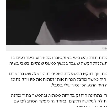
אמי
 בן 22, שנחטף בבוקר שמחת תורה (השביעי באוקטובר) מהאירוע ביער רעים בו
ת, אך דווקא ההשפלות האכזריות היו אלה ששברו אותו
היה כאשר מחבל הכריח אותו לפתוח את פיו וירק לתוכו.
היה הרגע הכי נמוך שלי בשבי".
. בתחילה הוחזק בדירות מסתור, ובהמשך בתוך מחנה
ל שחולק לשלושה חלקים: באחד גר מפקד המחבלים עם
הוחזק הוא עצמו.