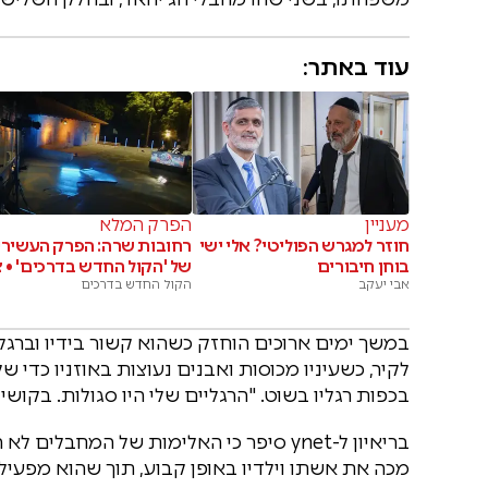
עוד באתר:
מעניין
הפרק המלא
חוזר למגרש הפוליטי? אלי ישי
רחובות שרה: הפרק העשירי
בוחן חיבורים
של 'הקול החדש בדרכים' • צ
אבי יעקב
הקול החדש בדרכים
במשך ימים ארוכים הוחזק כשהוא קשור בידיו וברגלי
לקיר, כשעיניו מכוסות ואבנים נעוצות באוזניו כדי 
בכפות רגליו בשוט. "הרגליים שלי היו סגולות. בקושי
בריאיון ל-ynet סיפר כי האלימות של המחב
מכה את אשתו וילדיו באופן קבוע, תוך שהוא מפעיל