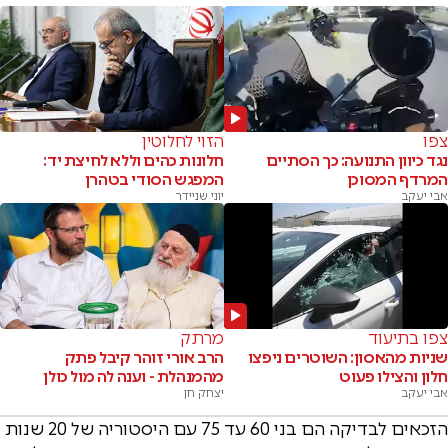
צפו
הזוי לחלוטין
נגד כיוון התנועה: כך הסתיים
חלונות כהים וללא לחיצת יד:
המרדף המסוכן
המפגש הסודי בטהרן
אבי יעקב
יוני שניידר
צפו בתיעוד
מרתק
שניות מהאסון: השוטרים ניפצו
הרב אורי זוהר קיבל פתק
חלון והצילו פעוט
מהמנהלת - וענה לה מול כולן
אבי יעקב
יצחק חן
הזכאים לבדיקה הם בני 60 עד 75 עם היסטוריה של 20 שנות