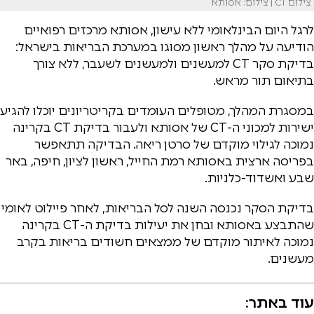
צילום CT | צילום: אסותא
לרגל היום הבינלאומי ללא עישון, אסותא מרכזים רפואיים
הודיעה על מהלך ראשון מסוגו במערכת הבריאות בישראל:
בדיקת סקר CT למעשנים ולמעשנים לשעבר, ללא צורך
בתיאום תור מראש.
במסגרת המהלך, מטופלים העומדים בקריטריונים יוכלו להגיע
ישירות למכוני ה-CT של אסותא ולעבור בדיקת CT בקרינה
נמוכה לגילוי מוקדם של סרטן ריאה. הבדיקה תתאפשר
בפריסה ארצית באסותא רמת החייל, ראשון לציון, חיפה, באר
שבע ואשדוד-כלניות.
בדיקת הסקר נכנסה השנה לסל הבריאות, לאחר פיילוט לאומי
שהתבצע באסותא ובחן את יעילות בדיקת ה-CT בקרינה
נמוכה לאיתור מוקדם של ממצאים חשודים בריאות בקרב
מעשנים.
עוד באתר: