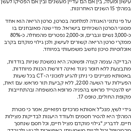
עישון ומעלה, בין אם הם עדיין מעשנים ובין אם הפסיקו לעשן
במהלך 15 השנים האחרונות.
על פי נתוני האגודה למלחמה בסרטן, סרטן הריאה הוא אחד
מסוגי הסרטן השכיחים בישראל. מדי שנה מאובחנים בו
כ-3,000 נשים וגברים, וכ-2,000 נפטרים מהמחלה. כ-80%
ממקרי סרטן הריאה קשורים לעישון, ולכן גילוי מוקדם בקרב
אוכלוסיות סיכון נחשב משמעותי במיוחד.
הבדיקה עצמה קצרה ופשוטה: היא נמשכת שניות בודדות,
מתבצעת ללא חומר ניגוד ואינה דורשת הכנות מיוחדות.
באסותא מציינים כי ניתן להגיע למכוני ה-CT בכל שעות
הפעילות עד השעה 22:00, ללא קביעת תור מראש. עם זאת,
יש להצטייד מראש בהפניה מרופא המשפחה ובהתחייבות
מקופת החולים, טופס 17.
גידי לשץ, מנכ"ל אסותא מרכזים רפואיים, אמר כי מטרת
המהלך היא להסיר חסמים ולעודד היענות לבדיקות מצילות
חיים. לדבריו, "גילוי מוקדם מציל חיים, וכל חסם שנחסך
מהמטופל יכול להיות משמעותי. האפשרות להגיע ולהיבדק