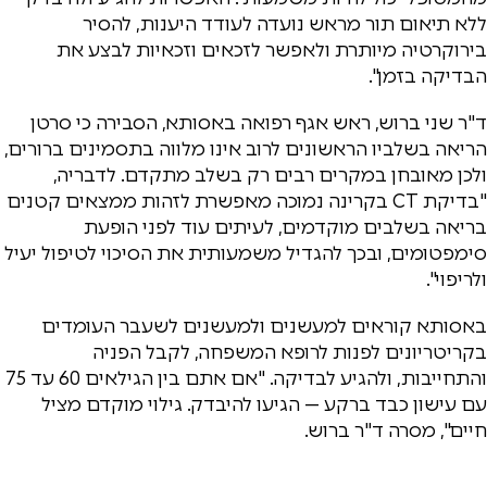
ללא תיאום תור מראש נועדה לעודד היענות, להסיר
בירוקרטיה מיותרת ולאפשר לזכאים וזכאיות לבצע את
הבדיקה בזמן".
ד"ר שני ברוש, ראש אגף רפואה באסותא, הסבירה כי סרטן
הריאה בשלביו הראשונים לרוב אינו מלווה בתסמינים ברורים,
ולכן מאובחן במקרים רבים רק בשלב מתקדם. לדבריה,
"בדיקת CT בקרינה נמוכה מאפשרת לזהות ממצאים קטנים
בריאה בשלבים מוקדמים, לעיתים עוד לפני הופעת
סימפטומים, ובכך להגדיל משמעותית את הסיכוי לטיפול יעיל
ולריפוי".
באסותא קוראים למעשנים ולמעשנים לשעבר העומדים
בקריטריונים לפנות לרופא המשפחה, לקבל הפניה
והתחייבות, ולהגיע לבדיקה. "אם אתם בין הגילאים 60 עד 75
עם עישון כבד ברקע — הגיעו להיבדק. גילוי מוקדם מציל
חיים", מסרה ד"ר ברוש.