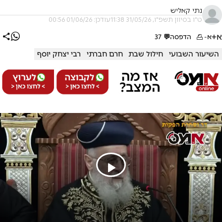
נתי קאליש
ט"ו בסיוון תשפ"ו, 31/05/26 11:38
עודכן: 01/06/26 00:56
א+
א-
הדפסה
💬
37
השיעור השבועי
חילול שבת
חרם חברתי
רבי יצחק יוסף