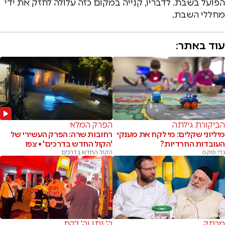
הפועל בשבת. לדבריו, קנייה במקום כזה עלולה לחזק את ידי
מחללי השבת.
עוד באתר:
הביקורת גילתה
הפרק המלא
מיליוני שקלים: מי לקח את מענקי
רחובות שרה: הפרק העשירי של
העובדות החרדיות?
'הקול החדש בדרכים' • צפו
גדי פוקס
הקול החדש בדרכים
מרתק
ה' נתן וה' לקח