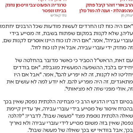
הרב אורי זוהר קיבל פתק
טרגדיה: הפעוט צבי וויסמן נחנק
מהמנהלת - וענה לה מול כולן
בביתו ונפטר
יצחק חן
נתי קאליש
"אם היה כוח לנו החרדים לעשות מודעות שכל הרבנים יחתמו
עליהן, שלא לקנות במקום שפתוח בשבת, זה מסייע בידי
עוברי עבירה", אמר. "אם היה לנו כוח היינו אוסרים לקנות שם,
זה מחזק ידי עוברי עבירה. אבל אין לנו כוח לזה".
עם זאת, הראש"ל הסביר כי כאשר מדובר בהחלטה של
יחידים בלבד, ההשפעה המעשית מוגבלת. "אם בודדים
יחליטו לא לקנות, זה לא יפריע להם", אמר. "אבל אם היו
מתאגדים, זה היה מפריע להם. לא יודע למה לא עושים את
זה, אולי מפני שזה לא מציאותי".
בסיום דבריו הדגיש הרב כי מבחינה הלכתית נפסק שאין בכך
בהכרח איסור של מסייע בידי עוברי עבירה, אך עדיין קיימת
שאלה הלכתית נוספת מצד "מעשה שבת". לדבריו: "להלכה
נפסק שאין בזה משום מסייע לידי עוברי עבירה ולא נאריך
בכך, אבל בוודאי יש בכך שאלה של מעשה שבת".