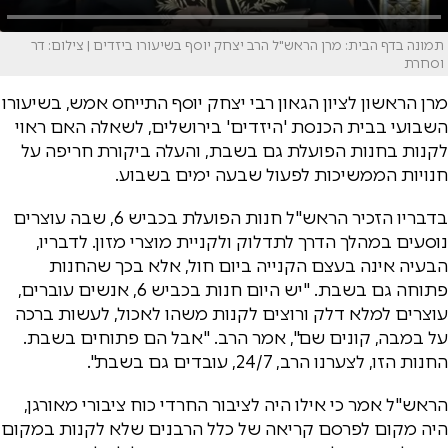
תמונה בדף הבית: מרן הראש"ל הרב יצחק יוסף בשיעורו ביזדים | צילום: דר
וסחרת
מרן הראשון לציון הגאון רבי יצחק יוסף התייחס אמש, בשיעורו
השבועי בבית הכנסת 'היזדים' בירושלים, לשאלה האם ראוי
לקנות בחנות הפועלת גם בשבת, והעלה ביקורת חריפה על
חנויות הממשיכות לפעול שבעה ימים בשבוע.
בדבריו הזכיר הראש"ל חנות הפועלת בכביש 6, שבה עוצרים
נוסעים במהלך הדרך לתדלוק ולקניית מוצרי מזון. לדבריו,
הבעיה אינה בעצם הקנייה ביום חול, אלא בכך שהחנות
פתוחה גם בשבת. "יש היום חנות בכביש 6, אנשים עוברים,
עוצרים למלא דלק ורוצים לקנות משהו לאכול, לעשות ברכה
על במבה, קונים שם", אמר הרב. "אבל הם פתוחים בשבת.
החנות הזו, לצערנו הרב, 24/7, עובדים גם בשבת".
הראש"ל אמר כי אילו היה לציבור החרדי כוח ציבורי מאורגן,
היה מקום לפרסם קריאה של כלל הרבנים שלא לקנות במקום