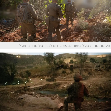
פעילות כוחות צה"ל באזור הבופור בדרום לבנון | צילום: דובר צה"ל