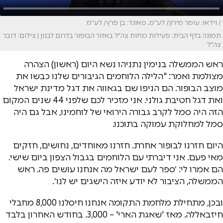
/ וידאו: עומר מירון/ לע״מ, סאונד: בן פרץ/ לע״מ
תמונה בדף הבית: פעילות כוחות צה"ל באזור הבופור בדרום לבנון | צילום: דובר
צה"ל
ראש הממשלה בנימין נתניהו נשא היום (ראשון) הצהרה
מצולמת ואמר: "הלילה הלוחמים הגיבורים שלנו כבשו את
מוצב הבופור. הם הניפו שם בגאווה את דגל מדינת ישראל
ואת דגל חטיבת גולני. אני מזכיר לכם שלפני 44 שנים המקום
הזה היה סמל לקרב גבורה הירואי של לוחמינו, אבל גם היה
סמל למחלוקת עמוקה בתוכנו.
היום חזרנו לבופור אחרת. חזרנו מאוחדים, נחושים, חזקים
מאי פעם. אני דיברתי עם הלוחמים בגבול הצפון ביום שישי.
הם אמרו לי: ׳ספר לעם ישראל מה אנחנו עושים פה. ראש
הממשלה, הציבור לא יודע איזה הישגים יש לנו׳.
ובכן, מתחילת מלחמת התקומה אנחנו חיסלנו 8,000 מחבלי
חיזבאללה. מאז 'שאגת הארי' – 3,000. בחודש האחרון בלבד