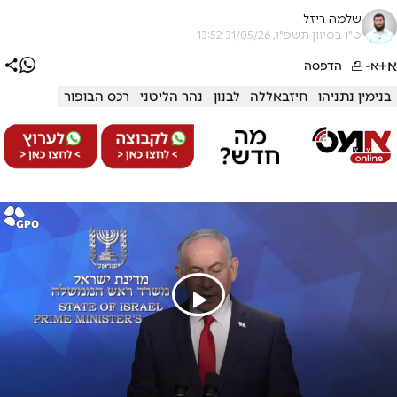
שלמה ריזל
ט"ו בסיוון תשפ"ו, 31/05/26 13:52
א+
א-
הדפסה
בנימין נתניהו
חיזבאללה
לבנון
נהר הליטני
רכס הבופור