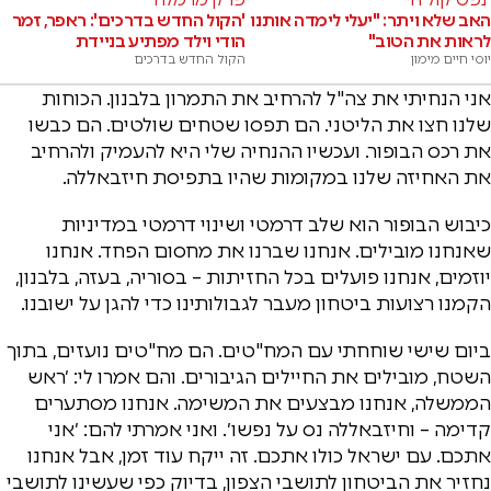
האב שלא ויתר: "יעלי לימדה אותנו
'הקול החדש בדרכים': ראפר, זמר
לראות את הטוב"
הודי וילד מפתיע בניידת
יוסי חיים מימון
הקול החדש בדרכים
אני הנחיתי את צה"ל להרחיב את התמרון בלבנון. הכוחות
שלנו חצו את הליטני. הם תפסו שטחים שולטים. הם כבשו
את רכס הבופור. ועכשיו ההנחיה שלי היא להעמיק ולהרחיב
את האחיזה שלנו במקומות שהיו בתפיסת חיזבאללה.
כיבוש הבופור הוא שלב דרמטי ושינוי דרמטי במדיניות
שאנחנו מובילים. אנחנו שברנו את מחסום הפחד. אנחנו
יוזמים, אנחנו פועלים בכל החזיתות – בסוריה, בעזה, בלבנון,
הקמנו רצועות ביטחון מעבר לגבולותינו כדי להגן על ישובנו.
ביום שישי שוחחתי עם המח"טים. הם מח"טים נועזים, בתוך
השטח, מובילים את החיילים הגיבורים. והם אמרו לי: ׳ראש
הממשלה, אנחנו מבצעים את המשימה. אנחנו מסתערים
קדימה – וחיזבאללה נס על נפשו׳. ואני אמרתי להם: ׳אני
אתכם. עם ישראל כולו אתכם. זה ייקח עוד זמן, אבל אנחנו
נחזיר את הביטחון לתושבי הצפון, בדיוק כפי שעשינו לתושבי