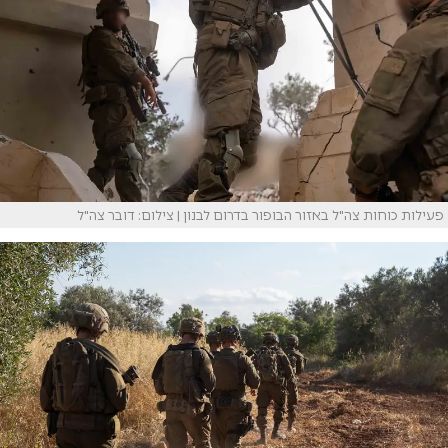
פעילות כוחות צה"ל באזור הבופור בדרום לבנון | צילום: דובר צה"ל