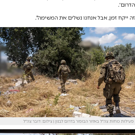
הדרום׳.
זה ייקח זמן, אבל אנחנו נשלים את המשימה".
פעילות כוחות צה"ל באזור הבופור בדרום לבנון | צילום: דובר צה"ל