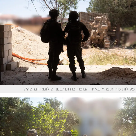
פעילות כוחות צה"ל באזור הבופור בדרום לבנון | צילום: דובר צה"ל