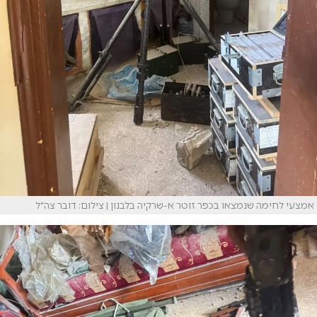
אמצעי לחימה שנמצאו בכפר זוטר א-שרקיה בלבנון | צילום: דובר צה"ל