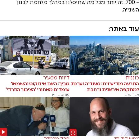
– 700. זה יותר מכל מה שחיסלנו במהלך מלחמת לבנון
השנייה.
עוד באתר:
כוננות
דיווח מסעיר
התרעה מודיעינית: סעודיה נערכת
מביך: האם איזנקוט והשמאל
למתקפה איראנית נרחבת
עומדים מאחורי 'הציבור החרדי'
אבי יעקב
פנחס בן זיו
'נפש קול חי'
פרק מרמלה