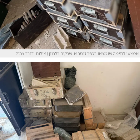
אמצעי לחימה שנמצאו בכפר זוטר א-שרקיה בלבנון | צילום: דובר צה"ל