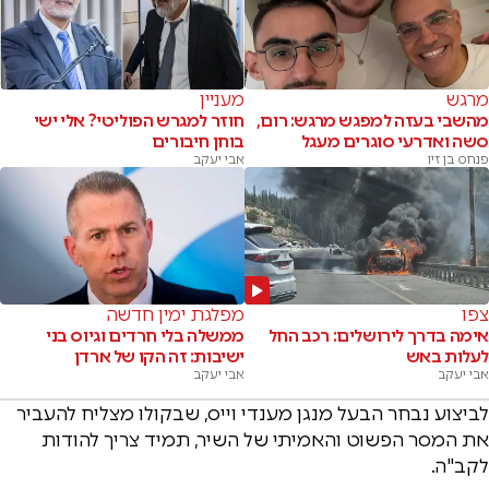
מרגש
מעניין
מהשבי בעזה למפגש מרגש: רום,
חוזר למגרש הפוליטי? אלי ישי
סשה ואדרעי סוגרים מעגל
בוחן חיבורים
פנחס בן זיו
אבי יעקב
צפו
מפלגת ימין חדשה
אימה בדרך לירושלים: רכב החל
ממשלה בלי חרדים וגיוס בני
לעלות באש
ישיבות: זה הקו של ארדן
אבי יעקב
אבי יעקב
לביצוע נבחר הבעל מנגן מענדי וייס, שבקולו מצליח להעביר
את המסר הפשוט והאמיתי של השיר, תמיד צריך להודות
לקב"ה.