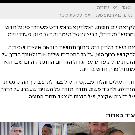
/ מענדי וייס - להודות
תמונה בדף הבית: מענדי וייס | עטיפת סינגל
לקראת יום חופתו, המלחין אברומי דרט משחרר סינגל חדש
ומרגש "להודות", בביצועו של הזמר והבעל מנגן מענדי וייס.
את השיר הלחין דרט מתוך תחושת הודאה אישית ועמוקה
להקדוש ברוך הוא, על כל החסדים שליוו אותו לאורך הדרך, על
הזכות להגיע עד לרגע הגדול הזה יום החתונה, היום שבו הוא
מתחיל פרק חדש בחיים.
דרך המילים והלחן מבקש דרט לעצור לרגע בתוך ההתרגשות
הגדולה, ולהגיד פשוט תודה. תודה על השנים שעברו, על הדרך,
על כל מה שקיבל, ועל הזכות לעמוד תחת החופה.
עוד באתר: