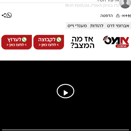
אליעזר חסיד
ט"ו בסיוון תשפ"ו, 31/05/26 18:01
א+
א-
הדפסה
אברומי דרט
להודות
מענדי וייס