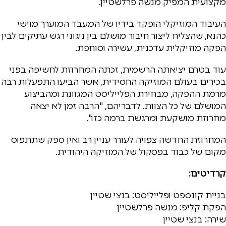
מקצועית המפיק מנשה פרלשטיין.
העיבוד המוזיקלי הופקד בידיו של המעבד המוערך מוישי
כהנא, שהצליח ליצור חיבור מושלם בין ניגוני רגש עתיקים לבין
הפקה מוזיקלית עדכנית, עשירה וסוחפת.
עוד בטרם יציאתה הרשמית, זכתה המחרוזת לחשיפה בפני
בכירים בעולם המוזיקה החסידית, אשר הביעו התפעלות רבה
מרמת ההפקה, מבחירת הפלייליסט המגוונת ומהביצוע
המושלם של כל הצוות. לדבריהם, "הרבה זמן לא יצאה
מחרוזת מושקעת ומרגשת ברמה כזו".
המחרוזת החדשה צפויה לעורר עניין רב ואין ספק שתתפוס
מקום של כבוד בפסקול של המוזיקה היהודית.
קרדיטים:
בניית קונספט ופלייליסט: בנצי שטיין
הפקת קליפ: מנשה פרלשטיין
שירה: בנצי שטיין