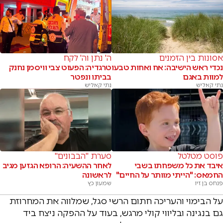
אסונות בין הזמנים
ה' נתן וה' לקח
נכדי ראש הישיבה: אח ואחות טבעו
טרגדיה: הפעוט צבי וויסמן נחנק
למוות באגם
בביתו ונפטר
נתי קאליש
נתי קאליש
פוסט מטלטל
סערת "הבבונים"
איבד את כל משפחתו בשבי
לאחר ההשעיה: הרופא הגזען מגיב
החמאס: "הייתי מוותר על החיים"
לראשונה
פנחס בן זיו
שמעון כץ
על הבימוי והעריכה חתום הרשי סגל, שמלווה את המחרוזת
גם בנגינה ובליווי קולי מרגש, בעוד על ההפקה ניצח ביד