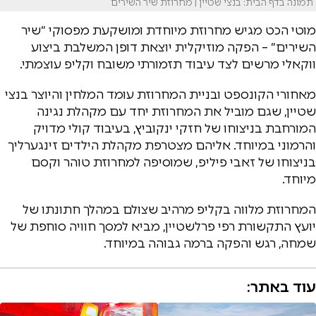
תמונה בדף הבית: בנצי שטיין | מחרוזת שיר השירים
מוטי הכט מגיש מחרוזת מיוחדת ומושקעת מפסוקי ״שיר
השירים״ – הפקה מוזיקלית יוצאת דופן המשלבת ביצוע
ווקאלי מרשים לצד עיבוד תזמורתי משובח וקליפ עוצמתי.
מאחורי הקונספט ובניית המחרוזת עומד המלחין והיוצר בנצי
שטיין, שגם מוביל את המחרוזת יחד עם מקהלת נגינה
המורחבת בניצוחו של חזקי ינקוביץ, בעיבוד קולי מדויק
והרמוני במיוחד. אליהם מצטרפת מקהלת הילדים זינגערליך
בניצוחו של זאבי פיליפ, שמוסיפה למחרוזת טוהר וקסם
מיוחד.
המחרוזת מלווה בקליפ מרהיב שצולם במהלך חתונתו של
יועץ התקשורת רפי פרלשטיין, מביא למסך חוויה סוחפת של
שמחה, רגש והפקה ברמה גבוהה במיוחד.
עוד באתר: