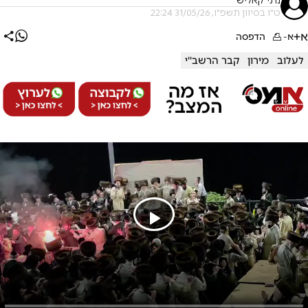
נתי קאליש
ט"ו בסיוון תשפ"ו, 31/05/26 22:24
א+
א-
הדפסה
לעלוב
מירון
קבר הרשב''י