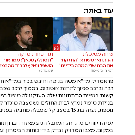
עוד באתר:
שיחה מטלטלת
תוך פחות מדקה
העיתונאי משתף: "החזקתי
"תסתלק מכאן": ממדאני
את הבת שלי המתה בידיים"
הושפל ונאלץ לברוח מהבמה
יוסי חיים מימון
שמעון כץ
פראמדיק מד"א משה בניטה וחובש בכיר במד"א חיים
קשות בגפיים התחתונות שלה. הענקנו לה טיפול רפואי
בניידת טיפול נמרץ לבית החולים כשמצבה מוגדר קשה
נוספת, נערה בת 15 במצב קל שסבלה מחבלה בפנים."
לפי הדיווחים מהזירה, המחבל הגיע מאזור חברון ונור
במקום. מצבו המדויק נבדק בידי כוחות הביטחון ועל