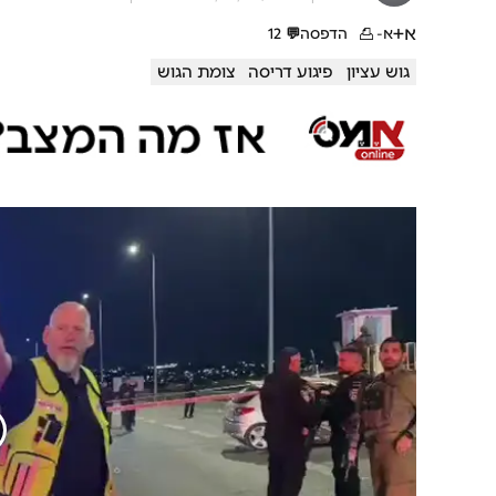
א+
א-
הדפסה
💬
12
גוש עציון
פיגוע דריסה
צומת הגוש