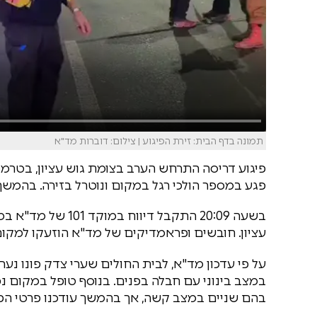
תמונה בדף הבית: זירת הפיגוע | צילום: דוברות מד"א
פיגוע דריסה התרחש הערב בצומת גוש עציון, בטרמפ
פגע במספר הולכי רגל במקום ונוטרל בזירה. בהמשך
בשעה 20:09 התקבל ד
עציון. חובשים ופראמדיקים של מד"א הוזעקו למקום 
במצב בינוני עם חבלה בפנים. בנוסף טופל במקום נ
בהם שניים במצב קשה, אך בהמשך עודכנו פרטי הפינ