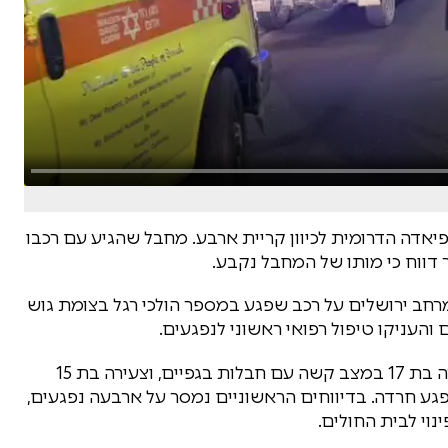
יאדה הדרומית לכיוון קריית ארבע. מחבל שהגיע עם רכבו
 דווח כי מותו של המחבל נקבע.
יווח במוקד 101 של מד"א במרחב ירושלים על רכב שפגע במספר הולכי רגל בצומת גוש
והעניקו טיפול רפואי ראשוני לנפגעים.
על פי עדכון מד"א, לבית החולים שערי צדק פונו נערה בת 17 במצב קשה עם חבלות בגפיים, וצעירה בת 15
פגע חרדה. בדיווחים הראשוניים נמסר על ארבעה נפגעים,
וי לבית החולים.