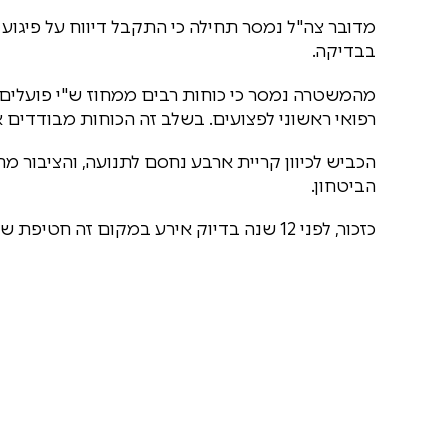
מדובר צה"ל נמסר תחילה כי התקבל דיווח על פיגוע 
בבדיקה.
מהמשטרה נמסר כי כוחות רבים ממחוז ש"י פועלים ב
רפואי ראשוני לפצועים. בשלב זה הכוחות מבודדים 
הכביש לכיוון קריית ארבע נחסם לתנועה, והציבור 
הביטחון.
כזכור, לפני 12 שנה בדיוק אירע במקום זה חטיפת שלושת הנערים ורציחתם מאוחר יותר באזור חלחול, הי"ד.