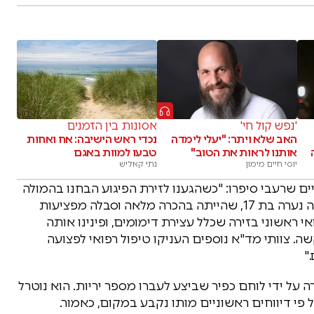
'נפש קול חי'
אסונות בין הזמנים
האב שלא ויתר: "יעלי לימדה
נכדי ראש הישיבה: אח ואחות
אותנו לראות את הטוב"
טבעו למוות באגם
יוסי חיים מימון
נתי קאליש
 שרעבי סיפרו: "כשהגענו לזירת הפיגוע הבחנו בהמולה
רבה וברכב סמוך לתחנת אוטובוס. בסמוך לרכב שכבה נערה בת 17, שהייתה בהכרה מלאה וסבלה מפציעות
 ראשוני בזירה שכלל עצירת דימומים, ופינינו אותה
. צוותי מד"א נוספים העניקו טיפול רפואי לפצועה
ה על ידי לוחם כפיר שביצע לעברו מספר יריות. הוא נוטרל
 פי דיווחים ראשוניים מותו נקבע במקום, כאמור.