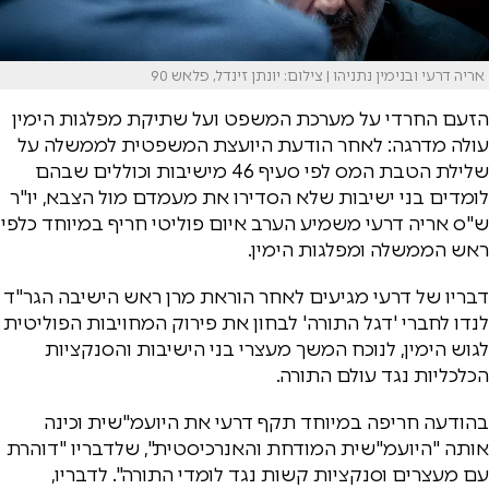
אריה דרעי ובנימין נתניהו | צילום: יונתן זינדל, פלאש 90
הזעם החרדי על מערכת המשפט ועל שתיקת מפלגות הימין
עולה מדרגה: לאחר הודעת היועצת המשפטית לממשלה על
שלילת הטבת המס לפי סעיף 46 מישיבות וכוללים שבהם
לומדים בני ישיבות שלא הסדירו את מעמדם מול הצבא, יו"ר
ש"ס אריה דרעי משמיע הערב איום פוליטי חריף במיוחד כלפי
ראש הממשלה ומפלגות הימין.
דבריו של דרעי מגיעים לאחר הוראת מרן ראש הישיבה הגר"ד
לנדו לחברי 'דגל התורה' לבחון את פירוק המחויבות הפוליטית
לגוש הימין, לנוכח המשך מעצרי בני הישיבות והסנקציות
הכלכליות נגד עולם התורה.
בהודעה חריפה במיוחד תקף דרעי את היועמ"שית וכינה
אותה "היועמ"שית המודחת והאנרכיסטית", שלדבריו "דוהרת
עם מעצרים וסנקציות קשות נגד לומדי התורה". לדבריו,