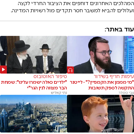
המהלכים האחרונים דוחפים את הציבור החרדי לקצה
ועלולים להביא למשבר חסר תקדים מול רשויות המדינה.
עוד באתר:
עימות חריף בשידור
סיפור האוטובוס
"מי מממן את הקמפיין?" - לייטנר
"ילדים כאלה ישמרו עלינו": שמחת
התקשה לספק תשובות
הבר מצווה לנין הגר"י
צבי טסלר
נתי קאליש