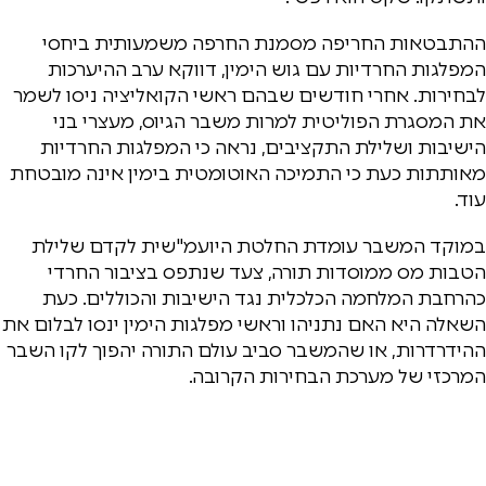
ההתבטאות החריפה מסמנת החרפה משמעותית ביחסי
המפלגות החרדיות עם גוש הימין, דווקא ערב ההיערכות
לבחירות. אחרי חודשים שבהם ראשי הקואליציה ניסו לשמר
את המסגרת הפוליטית למרות משבר הגיוס, מעצרי בני
הישיבות ושלילת התקציבים, נראה כי המפלגות החרדיות
מאותתות כעת כי התמיכה האוטומטית בימין אינה מובטחת
עוד.
במוקד המשבר עומדת החלטת היועמ"שית לקדם שלילת
הטבות מס ממוסדות תורה, צעד שנתפס בציבור החרדי
כהרחבת המלחמה הכלכלית נגד הישיבות והכוללים. כעת
השאלה היא האם נתניהו וראשי מפלגות הימין ינסו לבלום את
ההידרדרות, או שהמשבר סביב עולם התורה יהפוך לקו השבר
המרכזי של מערכת הבחירות הקרובה.