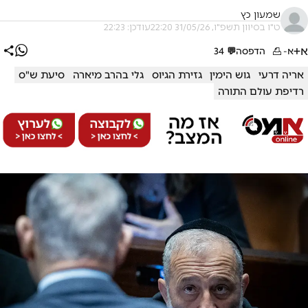
שמעון כץ
ט"ו בסיוון תשפ"ו, 31/05/26 22:20
עודכן: 22:23
א+
א-
הדפסה
💬
34
אריה דרעי
גוש הימין
גזירת הגיוס
גלי בהרב מיארה
סיעת ש"ס
רדיפת עולם התורה