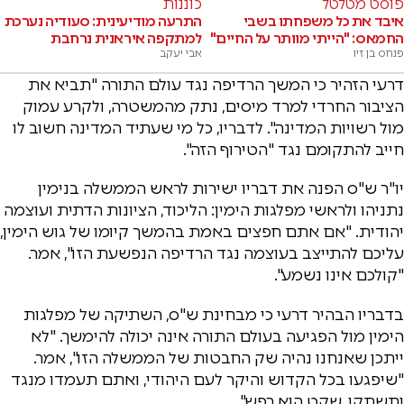
פוסט מטלטל
כוננות
איבד את כל משפחתו בשבי
התרעה מודיעינית: סעודיה נערכת
החמאס: "הייתי מוותר על החיים"
למתקפה איראנית נרחבת
פנחס בן זיו
אבי יעקב
דרעי הזהיר כי המשך הרדיפה נגד עולם התורה "תביא את
הציבור החרדי למרד מיסים, נתק מהמשטרה, ולקרע עמוק
מול רשויות המדינה". לדבריו, כל מי שעתיד המדינה חשוב לו
חייב להתקומם נגד "הטירוף הזה".
יו"ר ש"ס הפנה את דבריו ישירות לראש הממשלה בנימין
נתניהו ולראשי מפלגות הימין: הליכוד, הציונות הדתית ועוצמה
יהודית. "אם אתם חפצים באמת בהמשך קיומו של גוש הימין,
עליכם להתייצב בעוצמה נגד הרדיפה הנפשעת הזו", אמר.
"קולכם אינו נשמע".
בדבריו הבהיר דרעי כי מבחינת ש"ס, השתיקה של מפלגות
הימין מול הפגיעה בעולם התורה אינה יכולה להימשך. "לא
ייתכן שאנחנו נהיה שק החבטות של הממשלה הזו", אמר.
"שיפגעו בכל הקדוש והיקר לעם היהודי, ואתם תעמדו מנגד
ותשתקו. שקט הוא רפש".