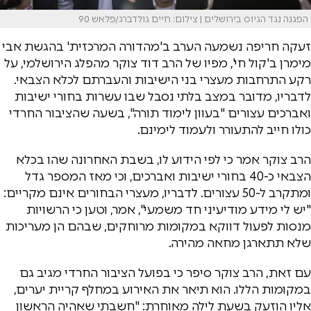
הפגנה נגד הגיוס בירושלים | צילום: חיים גולדברג/פלאש 90
זעקה חריפה נשמעה הערב ב'מהדורה המרכזית' בהגשת אבי
מימרן ב'קול חי', מפיו של הרב דוד צוקר מהפלג הירושלמי, על
רקע התרחבות מעצרי בני הישיבות והעברתם לכלא הצבאי.
לדבריו, מדובר במצב בלתי נסבל שבו עשרות בחורי ישיבות
ואברכים עצורים "בעוון לימוד תורה", בשעה שהציבור החרדי
כולו חייב להתעורר ולעמוד לימינם.
הרב צוקר אמר כי לפי הידוע לו, בשבת האחרונה שהו בכלא
הצבאי כ-40 בחורי ישיבות ואברכים, וכי מאז המספר גדל
ומתקרב ל-50 עצורים. לדבריו, מעצרי הבחורים אינם מקריים:
"יש לי מידע מודיעיני חד משמעי", אמר, וטען כי הרשויות
מנסות לפעול דווקא במקומות מרוחקים, שבהם הן מעריכות
שלא תתארגן מחאה מהירה.
עם זאת, הרב צוקר סיפר כי בפועל הציבור החרדי מגיב גם
במקומות הללו. הוא תיאר את האירוע במחלף קריית יערים,
אליו הוזעק בשעת לילה מאוחרת: "חשבתי שאהיה הראשון