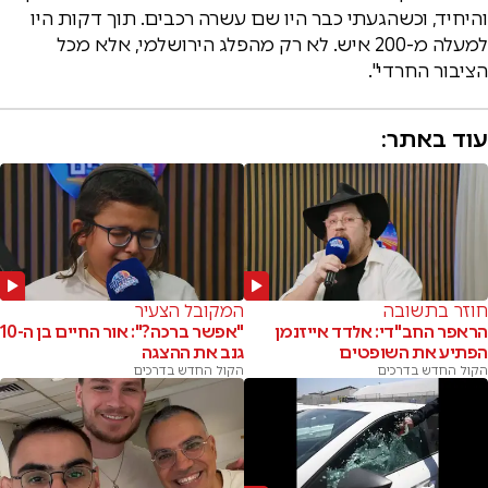
והיחיד, וכשהגעתי כבר היו שם עשרה רכבים. תוך דקות היו
למעלה מ-200 איש. לא רק מהפלג הירושלמי, אלא מכל
הציבור החרדי".
עוד באתר:
חוזר בתשובה
המקובל הצעיר
הראפר החב"די: אלדד אייזנמן
"אפשר ברכה?": אור החיים בן ה-10
הפתיע את השופטים
גנב את ההצגה
הקול החדש בדרכים
הקול החדש בדרכים