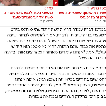
צפו בתיעוד
מרגש
שניות מהאסון: השוטרים ניפצו
מהשבי בעזה למפגש מרגש: רום,
חלון והצילו פעוט
סשה ואדרעי סוגרים מעגל
אבי יעקב
פנחס בן זיו
במרכז דבריו עמדה קריאה לשינוי תודעתי מוחלט ביחס
למעצרי בני הישיבות. לדבריו, אסור להתייחס לבחור ישיבה
שנעצר כאל אדם מסכן או מושפל, אלא כאל מי שנושא על
כתפיו את כבוד עולם התורה. "הוא לא מסכן, הוא קידוש
עולם", אמר. "אנחנו עומדים מאחוריו ומעריצים אותו בדרגה
הכי גבוהה שיש".
הרב צוקר תקף בחריפות את האדישות היחסית, לדבריו,
לנוכח העובדה שעשרות בני ישיבות נמצאים בכלא צבאי.
"חמישים בחורים בכלא, וזה נשמע רגיל? איפה אנחנו
נמצאים, בצפון קוריאה?", זעק. לדבריו, הציבור החרדי חייב
להתעורר, לא רק בהודעות ובגינויים, אלא בנוכחות ממשית,
בביקורים, בחיזוק העצורים ובמחאה ציבורית.