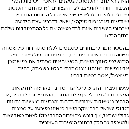
הוא קרא לחברי הכנסת, לעסקנים, לראשי הישיבות ולכלל
הציבור החרדי להתייצב לצד העצורים. "איפה חברי הכנסת
שיכולים להיכנס לכלא צבאי? איפה כל הכוחות החרדיים
שיודעים לארגן פוליטיקה?", שאל. לדבריו, עצם הידיעה
שבחורי הישיבות אינם לבד משנה את כל ההתמודדות שלהם
בתוך הכלא.
בהמשך אמר כי בחורים שנכנסים לכלא מתוך רוח של שמחה
וגאווה תורנית אינם נשברים, וכי מניסיונם של עצורי הפלג
הירושלמי לאורך השנים, המעצר אינו מפחיד את מי שמוכן
אליו נפשית. "אנחנו ניכנס לבתי הכלא בשמחה, בחיוך,
בעוצמה", אמר בסיום דבריו.
מימרן מצידו הדגיש כי כל עוד מדובר בקריאה לחזק את
העצורים ולעמוד לימין עולם התורה, הוא מצטרף לדברים, אך
הבהיר כי שאלות ציבוריות רחבות והכרעות מעשיות נתונות
לגדולי ישראל. הרב צוקר השיב כי אינו מערער על סמכות
גדולי ישראל, אך דורש מהציבור החרדי כולו לצאת מאדישות
ולהעמיד גב חזק לבחורי הישיבות העצורים.