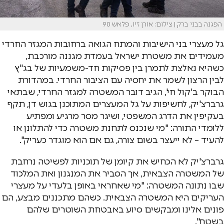
הפגנה בבני ברק | צילום: אורן זיו, פלאש 90
גל מעצרי בני הישיבות והמתח הגואה ברחובות המגזר החרדי
מעמידים את משטרת ישראל בעמדת מגננה מורכבת,
כשהיא נאלצת לתמרן בין פסיקות חד-משמעיות של בג"ץ
לבין הרצון לשמר את יחסיה עם הציבור החרדי. במהדורת
הבוקר ב'קול חי', הגיב דובר המשטרה למגזר החרדי, שבתאי
גרברצ'יק, לחשיפות על גל המעצרים המתוכנן בגוש דן, תקף
בעקיפין את הדרג המשפטי, ושיגר מסר מרגיע ומפתיע
ללומדי התורה: "מי שנכנס לתחנת משטרה כדי להתלונן או
להעיד – לא ייעצר בשום צורה, גם אם הוא מוגדר כעריק".
גרברצ'יק לא הכחיש את קיומן של תוכניות לפשיטה נרחבת
של המשטרה הצבאית, אך הסביר את המנגנון ואת המלכוד
שבו נתונה המשטרה: "מי שאחראי באופן בלעדי על מעצרי
העריקים היא המשטרה הצבאית. כשהם מתכננים מבצע, הם
פונים אלינו ומבקשים סיוע באבטחת השוטרים שלהם
בשטח".