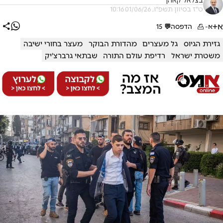
בצלאל קאהן
ט"ז בסיוון תשפ"ו, 01/06/26 10:16
א+
א-
הדפסה
💬
15
גזירת הגיוס
גל מעצרים
מהדורת הבוקר
מעצר בחורי ישיבה
משטרת ישראל
רדיפת עולם התורה
שבתאי גרברצ'יק