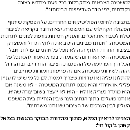
למשטרה הצבאית מתקבלות בכל פעם מחדש בצורה
נקודתית, לפי סדר העדיפויות הביטחוני".
בתגובה לאיומי הפוליטיקאים החרדים, על הפסקת שיתוף
הפעולה הקהילתי עם המשטרה, יצא הדובר בקריאה לציבור
שלא לשבור את הכלים, והעניק חסינות גורפת לפונים לתחנות
המשטרה: "אנחנו מבינים היטב את הלחץ הגדול והמוצדק
בציבור החרדי. הלחץ הזה לא נופל על אוזניים ערלות. אבל
המשטרה היא האחרונה שעומדת בפרץ, ואסור להסתכל על
הכל דרך הפריזמה של ההפגנות. הציבור החרדי ברובו הגדול
זקוק לשירותי משטרה, אם זה פגיעות חמורות שחייבים
להתלונן עליהן או עדויות שצריך למסור. לכן כל מי שיש לו עניין
פלילי או אזרחי והוא נכנס לתחנת המשטרה – לא משנה אם
הוא מוגדר כעריק או לא – הוא לא ייעצר בשום צורה שהיא.
אנחנו פועלים בתוך הנתיב הצר שבין הנחיות בית המשפט
העליון לבין הצרכים של הציבור שאנחנו משרתים".
האזינו לריאיון המלא, מתוך מהדורת הבוקר בהגשת בצלאל
קאהן ב'קול חי':