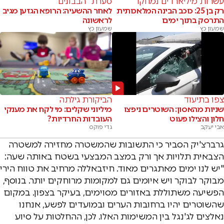
עשרות מיליארדים נמחקו
סערת "הבבונים"
רק בן 25: כוכב הבינה המלאכותית
לאחר ההשעיה: הרופא הגזען מגיב
התרסק בתוך ימים
לראשונה
שמעון כץ
שמעון כץ
צפו בתיעוד
הביקורת גילתה
שניות מהאסון: השוטרים ניפצו
מיליוני שקלים: מי לקח את מענקי
חלון והצילו פעוט
העובדות החרדיות?
אבי יעקב
גדי פוקס
גרברצ'יק הסביר כי התשובות שהמשטרה מחזירה למשטרה
הצבאית תלויות אך ורק במצב המבצעי בשטח באותה שעה:
"יש לנו ימים מאתגרים מאוד. חיזבאללה מרחיב את טווח הירי
מבוקר לבוקר ויש איומים גם למקומות מרוחקים יותר. בנוסף,
הפשיעה משתוללת באזורים מסוימים, בעיקר בצפון. במקום
שהשוטרים יהיו ברחובות הערים ובמועדים לפשע, אנחנו
נאלצים לג'נגל בין המשימות האלו. לכן, ההחלטות על סיוע