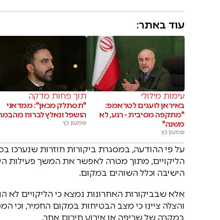
עוד באתר:
עימות מילולי
תוך פחות מדקה
באיראן לועגים לטראמפ:
"תסתלק מכאן": ממדאני
"מתקפה מסיבית - רגע, לא
הושפל ונאלץ לברוח מהבמה
משנה"
שמעון כץ
שמעון כץ
על פי ההודעה, במסגרת ביקורות חוזרות שנערכו במב
הליקויים, מתוך מטרה לאפשר את המשך פעילות היש
הישיבה וכלל השוהים במקום.
אלא שבביקורות האחרונות נמצא כי הליקויים לא הוס
והצלה ציינו כי מצב הבטיחות במקום החמיר, וכי ה
במקרה של שריפה או אירוע חירום אחר.