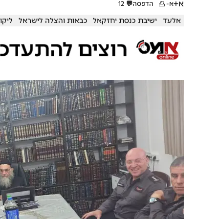
א+
א-
הדפסה
💬
12
אלעד
ישיבת כנסת יחזקאל
כבאות והצלה לישראל
ליקו