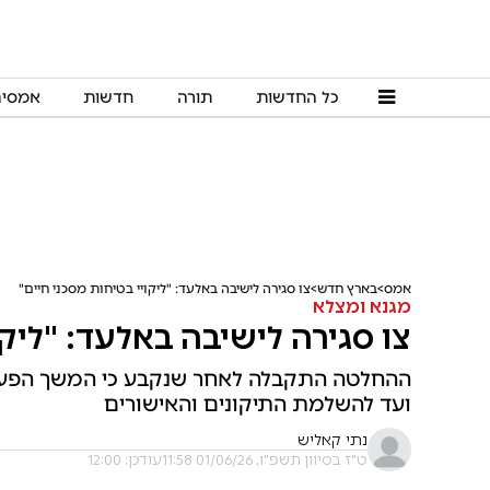
כל החדשות
תורה
חדשות
אמסי
אמס
בארץ חדש
צו סגירה לישיבה באלעד: "ליקויי בטיחות מסכני חיים"
מגנא ומצלא
צו סגירה לישיבה באלעד: "ליקו
ההחלטה התקבלה לאחר שנקבע כי המשך הפעילו
ועד להשלמת התיקונים והאישורים
נתי קאליש
ט"ז בסיוון תשפ"ו, 01/06/26 11:58
עודכן: 12:00