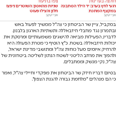
חולצה בעדינות
צפו בתיעוד
רגעי לחץ בערב: יד הילד הסתבכה
שניות מהאסון: השוטרים ניפצו
במקצף המתכת
חלון והצילו פעוט
אבי יעקב
אבי יעקב
במקביל, ציין שר הביטחון כי צה"ל ממשיך לפעול באש
ובתמרון נגד מחבלי חיזבאללה ותשתיות הארגון בלבנון.
לדבריו, הפעילות מביאה להישגים משמעותיים ומרסקת את
יכולות חיזבאללה בשטח. כ"ץ הוסיף כי מטרת הפעולה היא
להרחיק איומים מעל כוחות צה"ל ומתושבי מדינת ישראל,
ולהפוך את מרחב הליטני לשטח הנתון לשליטה ביטחונית של
צה"ל, נקי מנשק וממחבלים.
בסיום דבריו חיזק שר הביטחון את מפקדי וחיילי צה"ל, ואמר
כי הם מנהלים "מלחמת גבורה להגנת הצפון".