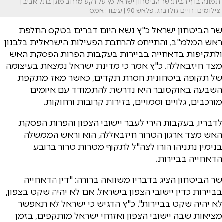
תמונה בדף הבית: שר הביטחון ישראל כץ על רקע מרחב מוגן בתל אביב |
צילומים: חיים גולדברג, פלאש 90 | עיבוד: אמס
שר הביטחון ישראל כ"ץ נשא היום דברים בטקס החלפת
ראש המלמ"ב, והתייחס להרחבת הפעילות הישראלית בלבנון
ולתקיפות בדאחייה בביירות בעקבות הפרות הפסקת האש
מצד חיזבאללה. כ"ץ אמר כי מדינת ישראל נמצאת בעיצומה
של תקופה ביטחונית חסרת תקדים, כאשר מאז מתקפת
השבעה באוקטובר היא נדרשת להתמודד עם איומים
מורכבים, גלויים וסמויים, בזירות קרובות ורחוקות.
לדבריו, בעקבות הירי לעבר יישובי הצפון והפרות הפסקת
האש מצד ארגון הטרור חיזבאללה, הוא וראש הממשלה
בנימין נתניהו הורו לצה"ל לתקוף מטרות טרור ברובע
הדאחייה בביירות.
שר הביטחון הציג בדבריו משוואה ברורה: "דין הדאחייה
בביירות כדין יישובי הצפון בישראל. אם לא יהיה שקט בצפון,
לא יהיה שקט בביירות". כ"ץ הדגיש כי ישראל לא תאפשר
מציאות שבה יישובי הצפון ואזרחי ישראל מותקפים, בזמן