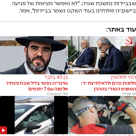
שבביירות נמשכת שגרה. "לא נאפשר מציאות של פגיעה
ביישובינו ואזרחינו בעוד השקט נשמר בביירות", אמר.
עוד באתר:
הזוי לחלוטין
בן 45 בלבד
חלונות כהים וללא לחיצת יד:
טרגדיה: נפטר בליל שבת והותיר
המפגש הסודי בטהרן
אלמנה עם 7 יתומים
יוני שניידר
אלי יעקובוביץ