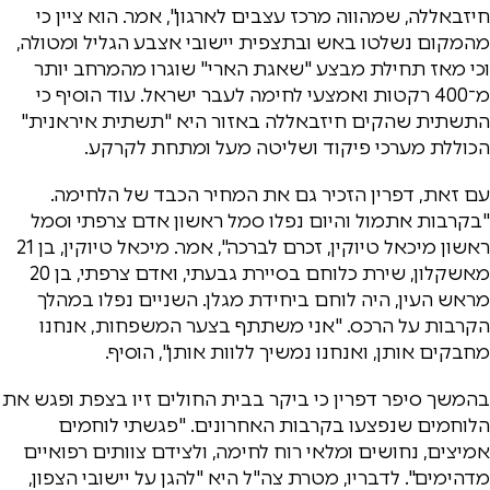
חיזבאללה, שמהווה מרכז עצבים לארגון", אמר. הוא ציין כי
מהמקום נשלטו באש ובתצפית יישובי אצבע הגליל ומטולה,
וכי מאז תחילת מבצע "שאגת הארי" שוגרו מהמרחב יותר
מ־400 רקטות ואמצעי לחימה לעבר ישראל. עוד הוסיף כי
התשתית שהקים חיזבאללה באזור היא "תשתית איראנית"
הכוללת מערכי פיקוד ושליטה מעל ומתחת לקרקע.
עם זאת, דפרין הזכיר גם את המחיר הכבד של הלחימה.
"בקרבות אתמול והיום נפלו סמל ראשון אדם צרפתי וסמל
ראשון מיכאל טיוקין, זכרם לברכה", אמר. מיכאל טיוקין, בן 21
מאשקלון, שירת כלוחם בסיירת גבעתי, ואדם צרפתי, בן 20
מראש העין, היה לוחם ביחידת מגלן. השניים נפלו במהלך
הקרבות על הרכס. "אני משתתף בצער המשפחות, אנחנו
מחבקים אותן, ואנחנו נמשיך ללוות אותן", הוסיף.
בהמשך סיפר דפרין כי ביקר בבית החולים זיו בצפת ופגש את
הלוחמים שנפצעו בקרבות האחרונים. "פגשתי לוחמים
אמיצים, נחושים ומלאי רוח לחימה, ולצידם צוותים רפואיים
מדהימים". לדבריו, מטרת צה"ל היא "להגן על יישובי הצפון,