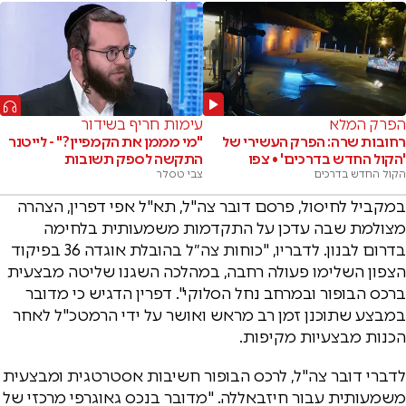
הפרק המלא
עימות חריף בשידור
רחובות שרה: הפרק העשירי של
"מי מממן את הקמפיין?" - לייטנר
'הקול החדש בדרכים' • צפו
התקשה לספק תשובות
הקול החדש בדרכים
צבי טסלר
במקביל לחיסול, פרסם דובר צה"ל, תא"ל אפי דפרין, הצהרה
מצולמת שבה עדכן על התקדמות משמעותית בלחימה
בדרום לבנון. לדבריו, "כוחות צה״ל בהובלת אוגדה 36 בפיקוד
הצפון השלימו פעולה רחבה, במהלכה השגנו שליטה מבצעית
ברכס הבופור ובמרחב נחל הסלוקי". דפרין הדגיש כי מדובר
במבצע שתוכנן זמן רב מראש ואושר על ידי הרמטכ"ל לאחר
הכנות מבצעיות מקיפות.
לדברי דובר צה"ל, לרכס הבופור חשיבות אסטרטגית ומבצעית
משמעותית עבור חיזבאללה. "מדובר בנכס גאוגרפי מרכזי של