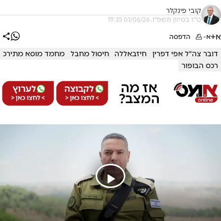
קובי פינקלר
ט"ז בסיוון תשפ"ו, 01/06/26 19:35
א+
א-
הדפסה
דובר צה"ל אפי דפרין
חיזבאללה
חיסול מחבל
מחמד מוסא מתירכ
רכס הבופור