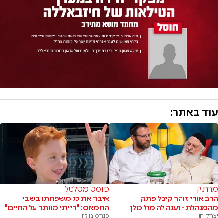
עוד באתר:
מרתק
פוסט מטלטל
הרב אורי זוהר קיבל פתק
איבד את כל משפחתו בשבי
מהמנהלת - וענה לה מול כולן
החמאס: "הייתי מוותר על החיים"
יצחק חן
פנחס בן זיו