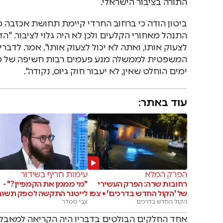
התורה בציבור הישראלי.
ביטון הודה כי ברחוב החרדי קיימת תחושת אכזבה כ
התנהל מאחורי הקלעים ולכן לא היה גלוי לציבור. 
לצעוק אותו, ואתה לא יכול לצעוק אותו", אמר. לד
המשפטית לממשלה מנע פעמים רבות חשיפה של מהלכ
ימים הוחלט שאין, לא יעבור חוק גיוס, נקודה".
עוד באתר:
הפרק המלא
עימות חריף בשידור
רחובות שרה: הפרק העשירי
"מי מממן את הקמפיין?" -
של 'הקול החדש בדרכים' • צפו
לייטנר התקשה לספק תשוב
הקול החדש בדרכים
צבי טסלר
אחד החלקים הבולטים בדבריו היה הקריאה למאבק צ