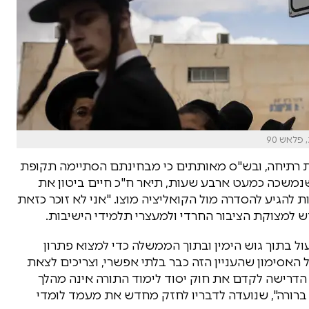
פלאש 90
 רתיחה, ובש"ס מאותתים כי מבחינתם הסתיימה תקופת
שנמשכה כמעט ארבע שעות, תיאר ח"כ חיים ביטון את
 להגיע להסדרה מול הקואליציה מוצו. "אני לא זוכר כזאת
קדש למצוקת הציבור החרדי ולמעצרי תלמידי הישיבות.
פעול בתוך גוש הימין ובתוך הממשלה כדי למצוא פתרון
האסימון שהעניין הזה כבר בלתי אפשרי, וצריכים לצאת
י הדרישה לקדם את חוק יסוד לימוד התורה אינה מהלך
ברורה", שנועדה לדבריו לחזק מחדש את מעמד לומדי