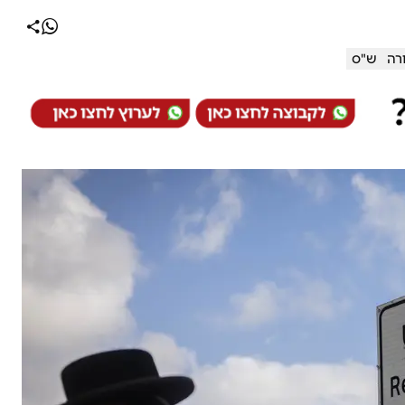
רה
ש"ס