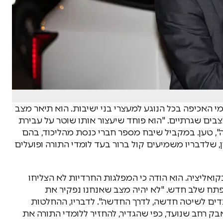
 האכיפה בכל הנוגע למעצרי בני ישיבות. הוא תיאר מצב
 שגרתיים. "הוא פוחד שיעצור אותו שוטר על עבירת
רה", טען. במקביל שיבח מספר חברי כנסת מהליכוד, בהם
ן, שלדבריו משמיעים קול ברור בעד לומדי התורה ופועלים
קואליציה. הוא הודה כי המפלגות החרדיות לא הצליחו
נפתח שלב חדש. "לא יהיה מצב שאנחנו נפקיר את
 עובדים לשיטה חדשה, לדרך החדשה". לדבריו, ההחלטות
 רחב שנועד, כפי שהגדיר, להחזיר ללומדי התורה את