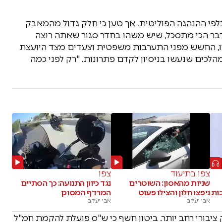
לפי ההנהגה הפוליטית, אך טען כי חלק גדול מהמאבק
"הדבר הכי מתסכל, שיש משהו בחדר סגור שאתה רוצה
בריו, החשש מפני התערבות משפטית וצעדים מצד היועצת
ים שנעשו בניסיון לקדם פתרונות. "רק לפני כמה
צפו בתיעוד
צפו
שניות מהאסון: השוטרים
נגד כיוון התנועה: כך הסתיים
ות
ניפצו חלון והצילו פעוט
המרדף המסוכן
אבי יעקב
אבי יעקב
יבורי רחב יותר. ביטון חשף כי ש"ס פועלת להקמת חמ"ל