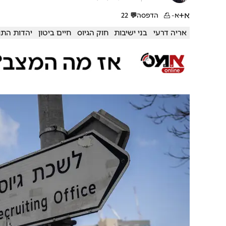
א+
א-
הדפסה
💬
22
אריה דרעי
בני ישיבות
חוק הגיוס
חיים ביטון
יהדות התו