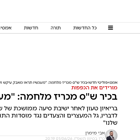
כל החדשות
תורה
חדשות
אמסי
אמס
פוליטי חדש
בכיר ש"ס מכריז מלחמה: "מעכשיו תראו מאבק עיקש ו
מורידים את הכפפות
בכיר ש"ס מכריז מלחמה: "מע
בריאיון טעון לאחר ישיבת סיעה ממושכת של ש"ס
לדבריו, גל המעצרים והצעדים נגד מוסדות התור
שלנו"
אבי מימרן
ט"ז בסיוון תשפ"ו, 01/06/26 20:19