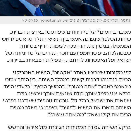
נתניהו וטראמפ, אילוסטרציה | צילום:Yonatan Sindel , פלאש 90
משבר ביחסים? על פי דיווחים שפורסמו בארצות הברית,
שיחת הטלפון שנערכה אמש בין הנשיא דונלד טראמפ לראש
הממשלה בנימין נתניהו הפכה לעימות חריף במיוחד,
שבמהלכו הביע טראמפ זעם חסר תקדים על מדיניותה של
ישראל ועל האפשרות להרחבת הפעילות הצבאית בביירות.
לפי מקורות שצוטטו באתר "אקסיוס", הנשיא האמריקני
הטיח בנתניהו דברים קשים במהלך השיחה. בין היתר צוטט
טראמפ כאומר: "אתה מטורף". בהמשך הוסיף: "בלעדיי היית
בכלא. אני מציל אותך, כולם שונאים אותך עכשיו, כולם
שונאים את ישראל בגלל זה". גורמים נוספים שעודכנו בפרטי
השיחה תיארו את הנשיא כ"זועם" וסיפרו כי בשלב מסוים
הרים את קולו ושאל: "מה אתה עושה?".
ברקע השיחה עמדה המתיחות הגוברת מול איראן והחשש