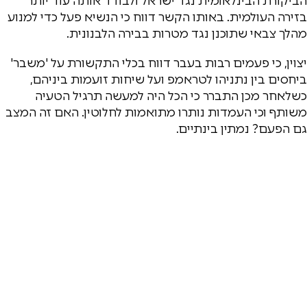
הביקורת הבינלאומית נגד ישראל ולבודד אותה עוד יותר
בזירה העולמית. באותו הקשר דווח כי הנשיא פעל כדי למנוע
מהלך צבאי שתוכנן נגד מטרות בבירה הלבנונית.
יצוין, כי פעמים רבות בעבר דווח בכלי התקשורת על 'משבר'
ביחסים בין נתניהו לטראמפ ועל שיחות זועמות ביניהם,
כשלאחר מכן התברר כי הכל היה למעשה תרגיל הטעיה
משותף וכי העמדות נותרו מתואמות לחלוטין. האם זה המצב
גם הפעם? נמתין בינתיים.