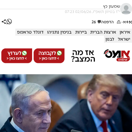
שמעון כץ
י"ז בסיוון תשפ"ו, 02/06/26 07:23
א+
א-
הדפסה
💬
26
איראן
ארצות הברית
ביירות
בנימין נתניהו
דונלד טראמפ
ישראל
לבנון