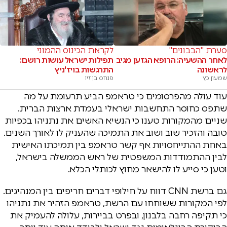
סערת "הבבונים"
לקראת הכינוס ההמוני
לאחר ההשעיה: הרופא הגזען מגיב
תפילות ישראל עושות רושם:
לראשונה
התרגשות בויז'ניץ
שמעון כץ
פנחס בן זיו
עוד עולה מהפרסומים כי טראמפ הביע תרעומת על מה
שתפס כחוסר התחשבות ישראלי בעמדת ארצות הברית.
שניים מהמקורות טענו כי הנשיא האשים את נתניהו בכפיות
טובה והזכיר שוב ושוב את התמיכה שהעניק לו לאורך השנים.
באחת ההתייחסויות אף קשר טראמפ בין תמיכתו האישית
לבין ההתמודדות המשפטית של ראש הממשלה בישראל,
וטען כי סייע לו להישאר מחוץ לכותלי הכלא.
גם ברשת CNN דווח על חילופי דברים חריפים בין המנהיגים.
לפי המקורות ששוחחו עם הרשת, טראמפ הזהיר את נתניהו
כי תקיפה רחבה בלבנון, ובפרט בביירות, עלולה להעמיק את