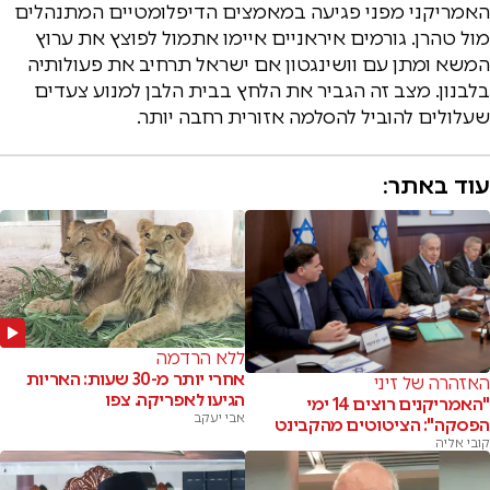
האמריקני מפני פגיעה במאמצים הדיפלומטיים המתנהלים
מול טהרן. גורמים איראניים איימו אתמול לפוצץ את ערוץ
המשא ומתן עם וושינגטון אם ישראל תרחיב את פעולותיה
בלבנון. מצב זה הגביר את הלחץ בבית הלבן למנוע צעדים
שעלולים להוביל להסלמה אזורית רחבה יותר.
עוד באתר:
ללא הרדמה
אחרי יותר מ-30 שעות: האריות
האזהרה של זיני
הגיעו לאפריקה. צפו
"האמריקנים רוצים 14 ימי
אבי יעקב
הפסקה": הציטוטים מהקבינט
קובי אליה