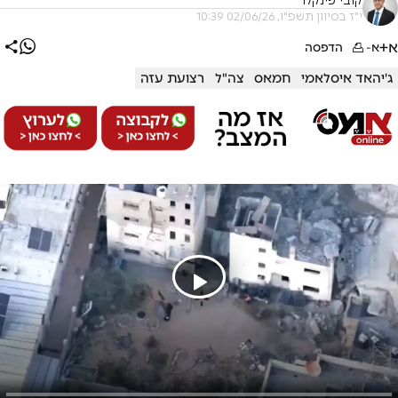
קובי פינקלר
י"ז בסיוון תשפ"ו, 02/06/26 10:39
א+
א-
הדפסה
ג'יהאד איסלאמי
חמאס
צה"ל
רצועת עזה