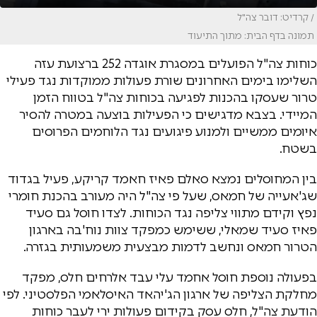
/ קרדיט: דובר צה"ל
תמונה בדף הבית: מתוך התיעוד
כוחות צה"ל הפועלים במסגרת אוגדה 252 ברצועת עזה
השלימו בימים האחרונים שורת פעולות ממוקדות נגד פעילי
טרור שעסקו בהכנות לפגיעה בכוחות צה"ל בטווח הזמן
המיידי. בצבא מדגישים כי הפעילות בוצעה במטרה להסיר
איומים ממשיים ולמנוע פיגועים נגד הלוחמים הפרוסים
בשטח.
בין המחוסלים נמצא סאלם פאיז חאמד קריקע, פעיל בגדוד
שג'אעייה של חמאס, שעל פי צה"ל היה מעורב בהכנת חומרי
נפץ וקידם מתווי צליפה נגד הכוחות. לצדו חוסל גם סעיד
פאיז סעיד שמאלי, ששימש כמפקד צוות נוח'בה בארגון
הטרור חמאס ונחשב לדמות מבצעית משמעותית בגזרה.
בפעולה נוספת חוסל אחמד עלי עבד אלרחים חלס, מפקד
מחלקת הצליפה של ארגון הג'יהאד האיסלאמי הפלסטיני. לפי
הודעת צה"ל, חלס עסק בקידום פעולות ירי לעבר כוחות