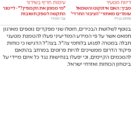
דיווח מסעיר
עימות חריף בשידור
מביך: האם איזנקוט והשמאל
"מי מממן את הקמפיין?" - לייטנר
עומדים מאחורי 'הציבור החרדי'
התקשה לספק תשובות
פנחס בן זיו
צבי טסלר
בנוסף לשלושת הבכירים, חוסלו שני מפקדים נוספים מארגון
חמאס אשר על פי המידע המודיעיני פעלו להטמנת מטעני
חבלה במטרה לפגוע בלוחמי צה"ל. בצה"ל הדגישו כי כוחות
פיקוד הדרום ממשיכים להיות פרוסים במרחב בהתאם
להסכמים הקיימים, וכי יפעלו בנחישות נגד כל איום מיידי על
ביטחון הכוחות ואזרחי ישראל.