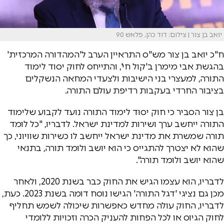
יואב בן צור | צילום: דוד כהן, פלאש 90
ח"כ יואב בן צור מש"ס התראיין הערב ל'המהדורה המרכזית'
בהגשת אבי מימרן ב'קול חי', והתייחס לחוק יסוד לימוד
התורה, למעצרי בני הישיבות ולצעדי המחאה הנשקלים
בציבור החרדי בעקבות רדיפת עולם התורה.
בן צור הסביר כי חוק יסוד לימוד התורה נועד לקבוע שלימוד
התורה ייחשב ערך ושירות למדינת ישראל. לדבריו, "כל לומד
תורה שמשרת את מדינת ישראל ייחשב לו כשירות שוויוני, כך
שהוא לא יצטרך להתגייס כי הוא יושב ולומד תורה, בתנאי
שהוא יושב ולומד תורה".
לדבריו, הוא עצמו הגיש את החוק כבר בשנת 2020, ולאחר
מכן גם נציגי 'דגל התורה' הגישו נוסח דומה בשנת 2023. כעת,
לדבריו, החוק עולה מחדש כאפשרות שיכולה לשמש תחליף
לחוק הגיוס או לכל הפחות להעניק הכרה וזכויות ללומדי