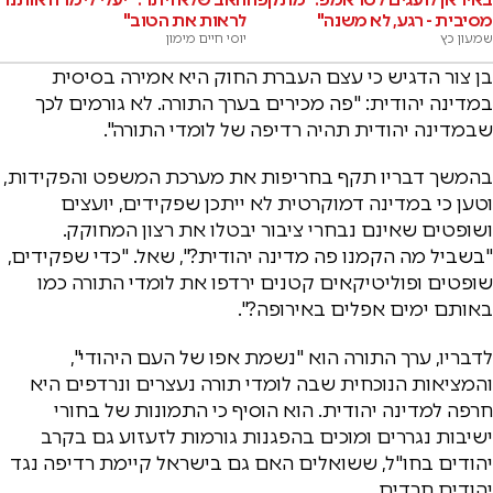
מסיבית - רגע, לא משנה"
לראות את הטוב"
שמעון כץ
יוסי חיים מימון
בן צור הדגיש כי עצם העברת החוק היא אמירה בסיסית
במדינה יהודית: "פה מכירים בערך התורה. לא גורמים לכך
שבמדינה יהודית תהיה רדיפה של לומדי התורה".
בהמשך דבריו תקף בחריפות את מערכת המשפט והפקידות,
וטען כי במדינה דמוקרטית לא ייתכן שפקידים, יועצים
ושופטים שאינם נבחרי ציבור יבטלו את רצון המחוקק.
"בשביל מה הקמנו פה מדינה יהודית?", שאל. "כדי שפקידים,
שופטים ופוליטיקאים קטנים ירדפו את לומדי התורה כמו
באותם ימים אפלים באירופה?".
לדבריו, ערך התורה הוא "נשמת אפו של העם היהודי",
והמציאות הנוכחית שבה לומדי תורה נעצרים ונרדפים היא
חרפה למדינה יהודית. הוא הוסיף כי התמונות של בחורי
ישיבות נגררים ומוכים בהפגנות גורמות לזעזוע גם בקרב
יהודים בחו"ל, ששואלים האם גם בישראל קיימת רדיפה נגד
יהודים חרדים.