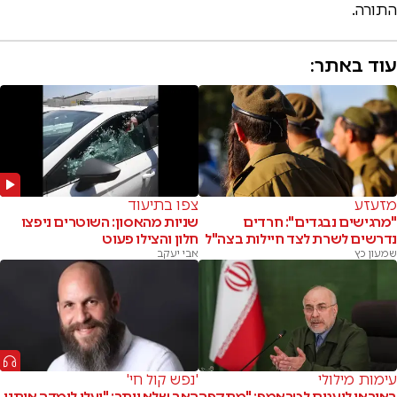
התורה.
עוד באתר:
מזעזע
צפו בתיעוד
"מרגישים נבגדים": חרדים
שניות מהאסון: השוטרים ניפצו
נדרשים לשרת לצד חיילות בצה"ל
חלון והצילו פעוט
שמעון כץ
אבי יעקב
עימות מילולי
'נפש קול חי'
באיראן לועגים לטראמפ: "מתקפה
האב שלא ויתר: "יעלי לימדה אותנו