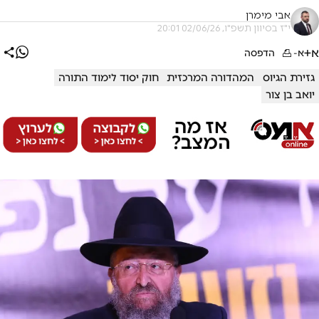
אבי מימרן
י"ז בסיוון תשפ"ו, 02/06/26 20:01
א+
א-
הדפסה
גזירת הגיוס
המהדורה המרכזית
חוק יסוד לימוד התורה
יואב בן צור