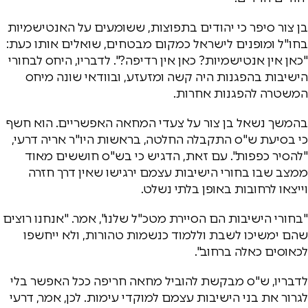
בן צור סיפר כי יהודים בתפוצות, ששומעים על האנטישמיות
בחו"ל ומופנים לישראל כמקום מבטחים, שואלים אותו כעת:
"כאן אין אנטישמיות? כאן אין רדיפה?". לדבריו, היחס לבחורי
הישיבות בהפגנות היה קשה ומזעזע, ובוודאי שונה מיחס
המשטרה להפגנות אחרות.
בהמשך נשאל בן צור על צעדי המחאה האפשריים. הוא חשף
כי בסיעת ש"ס התקבלה החלטה, בראשות היו"ר אריה דרעי,
"להסיר כפפות". עם זאת, הדגיש כי בש"ס חוששים מאוד
ממצב שבו בחורי הישיבות עצמם ירגישו שאין דרך חזרה
וייצאו לרחובות באופן בלתי נשלט.
"בחורי הישיבות הם הסיירת מטכ"ל שלנו", אמר. "אנחנו רוצים
שהם ימשיכו לשבת וללמוד כנשמות טהורות, ולא ייחשפו
לכאוסים כאלה ברחוב".
לדבריו, ש"ס מבקשת להוביל מחאה חריפה ככל האפשר בלי
לגרור את בני הישיבות עצמם למוקדי עימות. לכן, אמר, דרעי