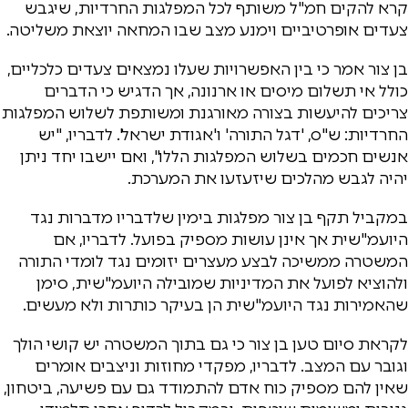
קרא להקים חמ"ל משותף לכל המפלגות החרדיות, שיגבש
צעדים אופרטיביים וימנע מצב שבו המחאה יוצאת משליטה.
בן צור אמר כי בין האפשרויות שעלו נמצאים צעדים כלכליים,
כולל אי תשלום מיסים או ארנונה, אך הדגיש כי הדברים
צריכים להיעשות בצורה מאורגנת ומשותפת לשלוש המפלגות
החרדיות: ש"ס, 'דגל התורה' ו'אגודת ישראל'. לדבריו, "יש
אנשים חכמים בשלוש המפלגות הללו", ואם יישבו יחד ניתן
יהיה לגבש מהלכים שיזעזעו את המערכת.
במקביל תקף בן צור מפלגות בימין שלדבריו מדברות נגד
היועמ"שית אך אינן עושות מספיק בפועל. לדבריו, אם
המשטרה ממשיכה לבצע מעצרים יזומים נגד לומדי התורה
ולהוציא לפועל את המדיניות שמובילה היועמ"שית, סימן
שהאמירות נגד היועמ"שית הן בעיקר כותרות ולא מעשים.
לקראת סיום טען בן צור כי גם בתוך המשטרה יש קושי הולך
וגובר עם המצב. לדבריו, מפקדי מחוזות וניצבים אומרים
שאין להם מספיק כוח אדם להתמודד גם עם פשיעה, ביטחון,