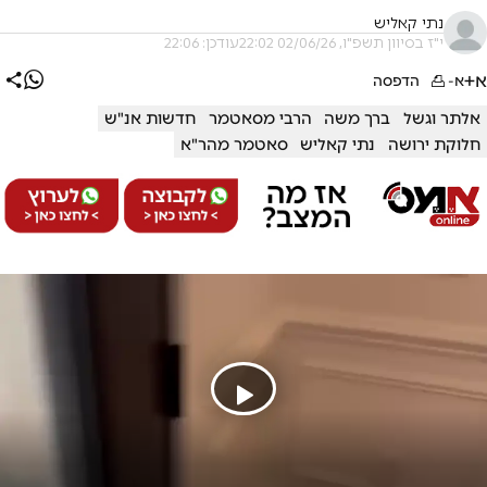
נתי קאליש
י"ז בסיוון תשפ"ו, 02/06/26 22:02
עודכן: 22:06
א+
א-
הדפסה
אלתר וגשל
ברך משה
הרבי מסאטמר
חדשות אנ"ש
חלוקת ירושה
נתי קאליש
סאטמר מהר"א