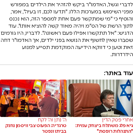
לדברי וגשל, האדמו"ר ביקש להזהיר את הילדים במפורש
מפני השימוש במערכות הללו. "תדעו לכם, זו בעיה", אמר,
והוסיף כי "מי שמתקשר פעם אחת למספר הזה, הוא נכנס
לתוך הרשת של הס"מ ויהיה מאוד קשה להוציא אותו". עוד
הדגיש: "אל תתקשרו אפילו פעם ראשונה". לדבריו, היו גורמים
שסברו שאין לחשוף את הנושא בפני ילדים, אך האדמו"ר דחה
זאת וטען כי דווקא הידיעה המוקדמת תסייע למנוע
הידרדרות.
עוד באתר:
אחרי פסק הדין
ה' נתן וה' לקח
גיא פלג משתלח ביצחק עמית:
טרגדיה: הפעוט צבי וויסמן נחנק
"התנהלות רופסת"
בביתו ונפטר