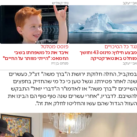
אבי יעקב
נתי קאליש
נגד כל הסיכויים
פוסט מטלטל
מבצע חילוץ: מינוס 43 וחושך
איבד את כל משפחתו בשבי
מוחלט באנטארקטיקה
החמאס: "הייתי מוותר על החיים"
אבי יעקב
פנחס בן זיו
במקביל, החלה חלוקת ירושת ה"ברך משה" זצ"ל, כעשרים
שנה לאחר פטירתו. וגשל טען כי כל מי שהחזיק בחפצים
השייכים ל"ברך משה" או לאדמו"ר ה"דברי יואל" התבקש
להשיבם. לדבריו, "אחרי עשרים שנה סוף סוף הם הבינו את
העוול הגדול שהם עשו והחליטו לחלק את זה".