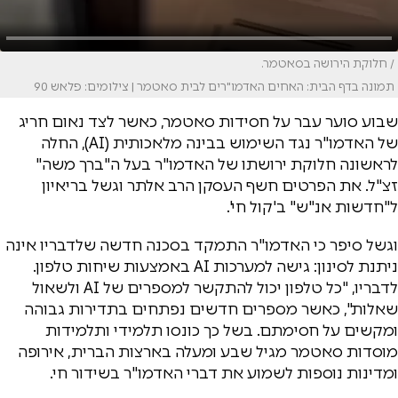
/ חלוקת הירושה בסאטמר.
תמונה בדף הבית: האחים האדמו"רים לבית סאטמר | צילומים: פלאש 90
שבוע סוער עבר על חסידות סאטמר, כאשר לצד נאום חריג
של האדמו"ר נגד השימוש בבינה מלאכותית (AI), החלה
לראשונה חלוקת ירושתו של האדמו"ר בעל ה"ברך משה"
זצ"ל. את הפרטים חשף העסקן הרב אלתר וגשל בריאיון
ל"חדשות אנ"ש" ב'קול חי'.
וגשל סיפר כי האדמו"ר התמקד בסכנה חדשה שלדבריו אינה
ניתנת לסינון: גישה למערכות AI באמצעות שיחות טלפון.
לדבריו, "כל טלפון יכול להתקשר למספרים של AI ולשאול
שאלות", כאשר מספרים חדשים נפתחים בתדירות גבוהה
ומקשים על חסימתם. בשל כך כונסו תלמידי ותלמידות
מוסדות סאטמר מגיל שבע ומעלה בארצות הברית, אירופה
ומדינות נוספות לשמוע את דברי האדמו"ר בשידור חי.