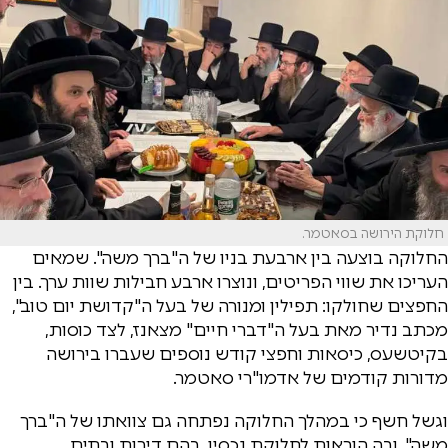
חלוקת הירושה בסאטמר.
החלוקה בוצעה בין ארבעת בניו של ה"ברך משה". שמאים
העריכו את שווי הפריטים, ונוצרו ארבע חבילות שוות ערך. בין
החפצים שחולקו: תפילין ומנורה של בעל ה"קדושת יום טוב",
מכתב נדיר מאת בעל ה"דברי חיים" מצאנז, לצד כוסות,
בקיטשעס, כיסאות וחפצי קודש נוספים שעברו בירושה
מדורות קודמים של אדמו"רי סאטמר.
וגשל חשף כי במהלך החלוקה נפתחה גם צוואתו של ה"ברך
משה", ובה הוראות לחלוקת נכסיו, בהם דירות ובתים