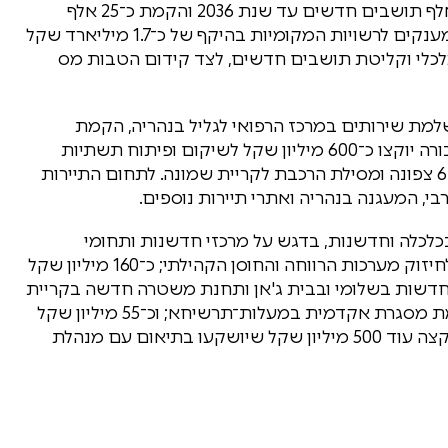
במרכז התוכנית ניצב יעד שאפתני של תוספת 100 אלף תושבים חדשים עד שנת 2036 והקמת כ־25 אלף
יחידות דיור חדשות עד שנת 2031. לצורך כך יוענקו מענקים לרשויות המקומיות בהיקף של כ־1.7 מיליארד שקל
 כלכלי וקליטת תושבים חדשים, לצד קידום הטבות מס
 מיליון שקל, כולל השלמת שירותים במרכז הרפואי לגליל בנהריה, הקמת
מרפאות אזוריות ושירותים קהילתיים. בתחום התחבורה יוקצו כ־600 מיליון שקל לשיקום ופיתוח תשתיות
ולקידום פרויקטים אסטרטגיים ובהם הארכת כביש 6 צפונה ומסילת הרכבת לקריית שמונה. לתחום התיירות
שקעה של כ־200 מיליון שקל בכלכלה וחדשנות, בדגש על מרכזי חדשנות ותחומי
הדיפנס־טק, הביוטק והאגרוטק; כ־340 מיליון שקל לחיזוק מערכות הרווחה והחוסן הקהילתי; כ־160 מיליון שקל
 חדשות בשלומי ובבית ג'אן ותחנת משטרה חדשה בקריית
שמונה; כ־120 מיליון שקל להשכלה גבוהה, כולל הקמת מסגרת אקדמית במעלות־תרשיחא; וכ־55 מיליון שקל
לתרבות, ספורט ומדע. בנוסף, קרן קיימת לישראל תקצה עוד 500 מיליון שקל שיושקעו בתיאום עם מנהלת