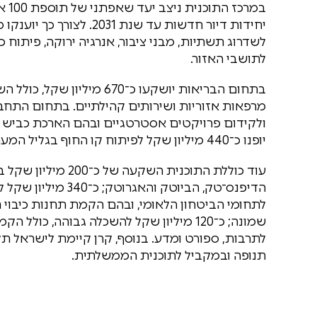
לשדרוג תשתיות, מבני ציבור, אנרגיה ירוקה, פיתוח
לתושבי האזור.
בתחום הבריאות יושקעו כ־670
יופנו כ־440 מיליון שקל לפיתוח קו החוף בגליל המערבי, המעגנה בנהריה ואתרי תיירות נוספים.
עוד כוללת התוכנית ה
לתחומי הביטחון הלאומי, ובהם הקמת תחנות כיבוי
תנופה ובמקביל לתוכנית הממשלתית.