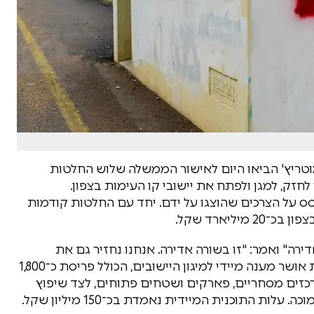
וטריץ' הביאו היום לאישור הממשלה שלוש החלטות
יארד שקל, שנועדו לחזק, למגן ולפתח את יישובי קו העימות בצפון.
 על הצרכים שהוצגו על ידם. יחד עם החלטות קודמות
יארד שקל.
ה" ואמר: "זו בשורה אדירה. אנחנו נחזיר גם את
הביטחון וגם את השגשוג לצפון". במסגרת ההחלטות אושר מענה מיידי למיגון היישובים, הכולל פריסת כ־1,800
רכזים מסחריים, פארקים ושטחים פתוחים, לצד שיפוץ