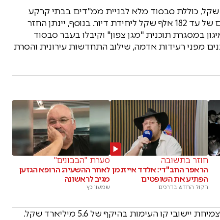
רוך הטווח, בהיקף של 6.6 מיליארד שקל, כוללת סבסוד מלא לבניית ממ"דים בבתי קרקע
בטווח של עד תשעה קילומטרים מגבול לבנון, בסכום של עד 182 אלף שקל ליחידת דיור. בנוסף, יינתן החזר
שביצעו מיגון במסגרת תוכנית "מגן צפון" וקיבלו בעבר סבסוד
 מבנים מפני רעידות אדמה, שילוב התחדשות עירונית והסרת
חוזר בתשובה
סערת "הבבונים"
הראפר החב"די: אלדד אייזנמן
לאחר ההשעיה: הרופא הגזען
הפתיע את השופטים
מגיב לראשונה
הקול החדש בדרכים
שמעון כץ
במקביל אושרה תוכנית חומש אסטרטגית לשיקום וצמיחת יישובי קו העימות בהיקף של 5.6 מיליארד שקל.