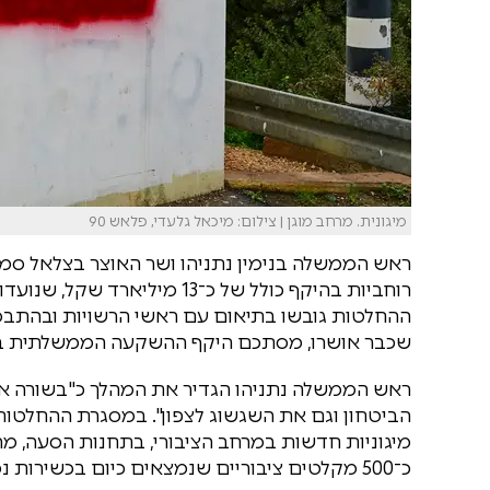
מיגונית. מרחב מוגן | צילום: מיכאל גלעדי, פלאש 90
ראש הממשלה בנימין נתניהו ושר האוצר בצלאל סמ
רוחביות בהיקף כולל של כ־13 מיל
ההחלטות גובשו בתיאום עם ראשי הרשויות ובהתבסס
שכבר אושרו, מסתכם היקף ההשקעה הממשלתית בצפון בכ־20 מיל
ראש הממשלה נתניהו הגדיר את המהלך כ"בשורה אדיר
מיגוניות חדשות במרחב הציבורי, בתחנות הסעה, מ
כ־500 מקלטים ציבוריים שנמצאים כיום בכשירות נמוכה. עלות התוכנית המיידית נאמדת בכ־150 מיליון שקל.