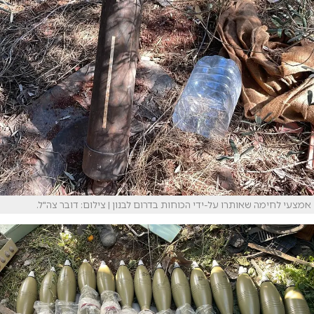
אמצעי לחימה שאותרו על-ידי הכוחות בדרום לבנון | צילום: דובר צה"ל.