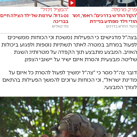
פרק מרמלה
"המציל זלזל"
'הקול החדש בדרכים': ראפר, זמר
נס גדול: עירנות של ילד הצילה חיים
הודי וילד מפתיע בניידת
בבריכה
הקול החדש בדרכים
נתי קאליש
בצה״ל מדגישים כי הפעילות נמשכת וכי הכוחות ממשיכים
לפעול במרחב במטרה לאתר תשתיות נוספות ולפגוע ביכולות
האויב. המבצע מתבצע תוך הקפדה על מטרותיו: השגת
שליטה מבצעית והסרת איום ישיר על יישובי הצפון.
דובר צה״ל מסר כי ״צה״ל ימשיך לפעול להסרת כל איום על
מדינת ישראל״, וכי הכוחות ערוכים להמשך הפעילות בהתאם
לצורך המבצעי.