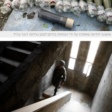
אמצעי לחימה שאותרו על-ידי הכוחות בדרום לבנון | צילום: דובר צה"ל.