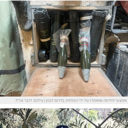
אמצעי לחימה שאותרו על-ידי הכוחות בדרום לבנון | צילום: דובר צה"ל.