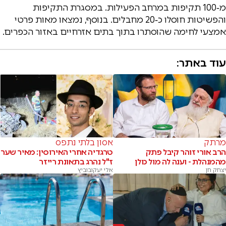
מ‑100 תקיפות במרחב הפעילות. במסגרת התקיפות
והפשיטות חוסלו כ‑20 מחבלים. בנוסף, נמצאו מאות פרטי
אמצעי לחימה שהוסתרו בתוך בתים אזרחיים באזור הכפרים.
עוד באתר:
מרתק
אסון בלתי נתפס
הרב אורי זוהר קיבל פתק
טרגדיה אחרי האירוסין: מאיר שער
מהמנהלת - וענה לה מול כולן
ז"ל נהרג בתאונת רייזר
יצחק חן
אלי יעקובוביץ