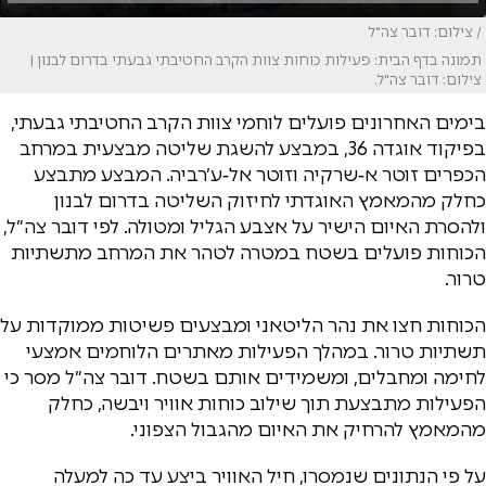
/ צילום: דובר צה"ל
תמונה בדף הבית: פעילות כוחות צוות הקרב החטיבתי גבעתי בדרום לבנון |
צילום: דובר צה"ל.
בימים האחרונים פועלים לוחמי צוות הקרב החטיבתי גבעתי,
בפיקוד אוגדה 36, במבצע להשגת שליטה מבצעית במרחב
הכפרים זוטר א‑שרקיה וזוטר אל‑ע׳רביה. המבצע מתבצע
כחלק מהמאמץ האוגדתי לחיזוק השליטה בדרום לבנון
ולהסרת האיום הישיר על אצבע הגליל ומטולה. לפי דובר צה״ל,
הכוחות פועלים בשטח במטרה לטהר את המרחב מתשתיות
טרור.
הכוחות חצו את נהר הליטאני ומבצעים פשיטות ממוקדות על
תשתיות טרור. במהלך הפעילות מאתרים הלוחמים אמצעי
לחימה ומחבלים, ומשמידים אותם בשטח. דובר צה״ל מסר כי
הפעילות מתבצעת תוך שילוב כוחות אוויר ויבשה, כחלק
מהמאמץ להרחיק את האיום מהגבול הצפוני.
על פי הנתונים שנמסרו, חיל האוויר ביצע עד כה למעלה