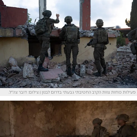
פעילות כוחות צוות הקרב החטיבתי גבעתי בדרום לבנון | צילום: דובר צה"ל.