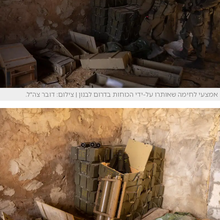
אמצעי לחימה שאותרו על-ידי הכוחות בדרום לבנון | צילום: דובר צה"ל.