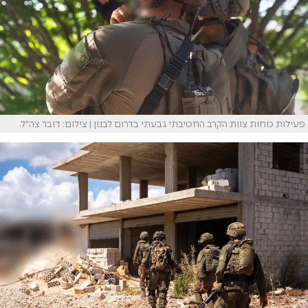
פעילות כוחות צוות הקרב החטיבתי גבעתי בדרום לבנון | צילום: דובר צה"ל.