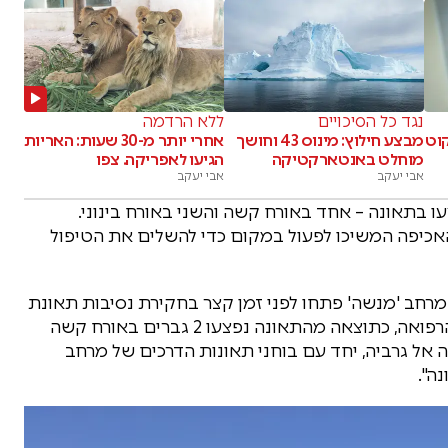
נגד כל הסיכויים
ללא הרדמה
קוט
מבצע חילוץ: מינוס 43 וחושך
אחרי יותר מ-30 שעות: האריות
מוחלט באנטארקטיקה
הגיעו לאפריקה. צפו
אבי יעקב
אבי יעקב
עו בתאונה – אחד באורח קשה והשני באורח בינוני.
האכיפה המשיכו לפעול במקום כדי להשלים את הטיפול
רחב 'מנשה' פתחו לפני זמן קצר בחקירת נסיבות תאונת
דרכים בין רכב פרטי למשאית בכביש 6. עפ"י גורמי הרפואה, כתוצאה מהתאונה נפצעו 2 גברים באורח קשה
אל גרביה, יחד עם בוחני תאונות הדרכים של מרחב
ה".