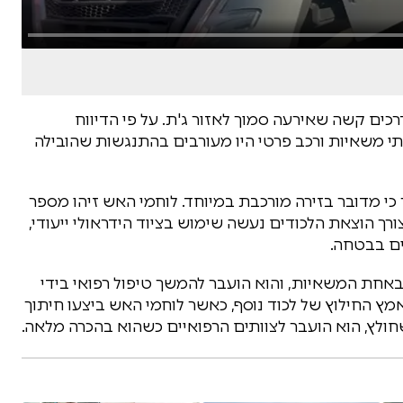
קר בכביש 6 לאחר תאונת דרכים קשה שאירעה סמוך לאזור ג'ת. על פי הדיווח
ל במוקד 102 של מחוז חוף בשעה 06:59, שתי משאיות ורכב פרטי היו מעורבים בהתנגשות שהובילה
י מדובר בזירה מורכבת במיוחד. לוחמי האש זיהו מספר
צורך הוצאת הלכודים נעשה שימוש בציוד הידראולי ייעודי,
ים בבטחה.
אחת המשאיות, והוא הועבר להמשך טיפול רפואי בידי
ץ החילוץ של לכוד נוסף, כאשר לוחמי האש ביצעו חיתוך
ולץ, הוא הועבר לצוותים הרפואיים כשהוא בהכרה מלאה.