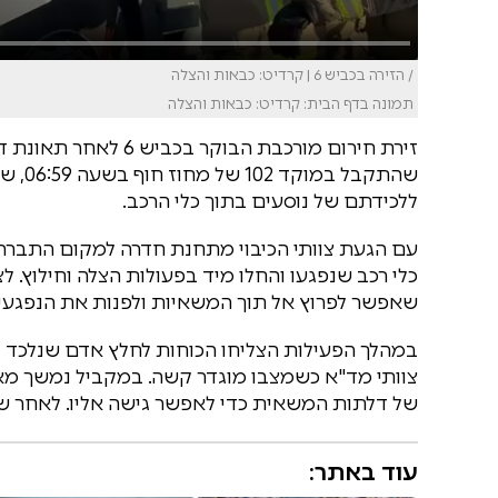
/ הזירה בכביש 6 | קרדיט: כבאות והצלה
תמונה בדף הבית: קרדיט: כבאות והצלה
זירת חירום מורכבת הבו
שהתקב
ללכידתם של נוסעים בתוך כלי הרכב.
עם הגעת צוותי הכיבוי מתחנת חדרה למקום התברר כ
כלי רכב שנפגעו והחלו מיד בפעולות הצלה וחילוץ. ל
שאפשר לפרוץ אל תוך המשאיות ולפנות את הנפגע
במהלך הפעילות הצליחו הכוחות לחלץ אדם שנלכד ב
צוותי מד"א כשמצבו מוגדר קשה. במקביל נמשך מאמ
של דלתות המשאית כדי לאפשר גישה אליו. לאחר שח
עוד באתר: