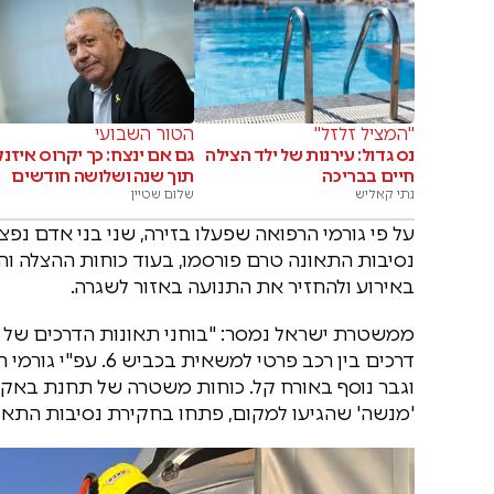
"המציל זלזל"
הטור השבועי
נס גדול: עירנות של ילד הצילה
גם אם ינצח: כך יקרוס איזנ
חיים בבריכה
תוך שנה ושלושה חודשים
נתי קאליש
שלום שטיין
על פי גורמי הרפואה שפעלו בזירה, שני בני אדם נפצ
נסיבות התאונה טרם פורסמו, בעוד כוחות ההצלה ו
באירוע ולהחזיר את התנועה באזור לשגרה.
ממשטרת ישראל נמסר: "בוחני תאונות הדרכים של מ
וגבר נוסף באורח קל. כוחות משטרה של תחנת באקה 
'מנשה' שהגיעו למקום, פתחו בחקירת נסיבות התאונ