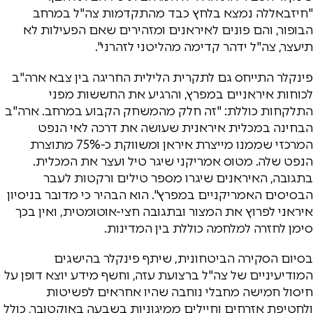
"חיזבאללה נמצא בלחץ כבד מהתקדמות צה"ל במרחב
הבופור, והם פונים לאיראנים ומזהירים שאם הפעילות לא
תיעצר, צה"ל ידהר קדימה מהליטני לזהרני".
פינקלר התייחס גם לתקרית הלילית החריגה בין צבא ארה"ב
לכוחות איראניים במפרץ, והרגיע את החששות מפני
התלקחות כוללת: "זה חלק מהמשחק הקבוע במרחב. ארה"ב
הבחינה במכלית איראנית שעושה את דרכה לאי הנפט
המרכזי שממנו מייצרת איראן ומשווקת כ-75% מתוצרת
הנפט שלה. מטוס אמריקני שיגר טיל ועצר את המכלית.
בתגובה, האיראנים שיגרו מספר טילים ורקטות לעבר
הבסיסים האמריקניים במפרץ". הוא הבהיר כי מדובר בניסיון
איראני לפרוץ את המצור ובתגובה חצי-אוטומטית, ואין בכך
סימן לחזרה למלחמה כוללת בין המדינות.
בסיום הסקירה הביטחונית, שיתף פינקלר בהישגים
המודיעיניים של צה"ל ברצועת עזה, וחשף מידע יוצא דופן על
חיסול חמישה מחבלי נוחבה שהיו אחראים לפשיטות
ולחטיפת אזרחים וחיילים ממיגוניות בשבעה באוקטובר, כולל