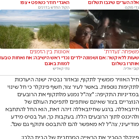
אלה הערים שיגבו תשלום
האגדי חוזר כשופט • צפו
גדי פוקס
הקול החדש בדרכים
משפחה 'נעדרת'
אסונות בין הזמנים
שעות ללא קשר: אם ושמונה ילדים
נכדי ראש הישיבה: אח ואחות טבעו
אותרו בשלום
למוות באגם
קובי אליה
נתי קאליש
חיל האוויר ממשיך לתקוף, ובאזור נבטיה ישנה היערכות
לתקיפות נוספות. באשר לעיר צור, חשף פינקלר כי חל שינוי
במדיניות התקיפה: "צה"ל נמנע מלתקוף את הרובעים
הנוצריים בצור שאינם שותפים לתפיסת העולם של
חיזבאללה. ברגע שחיזבאללה זיהה זאת, הוא החל להתחבא
ולהיכנס לתוך הרובעים הללו. בעקבות כך, ועל בסיס מידע
מודיעיני, צה"ל לא מאפשר להם להתבסס ותוקף גם שם".
פינקלר הסביר את הראייה המרחבית של הבית הלבן: