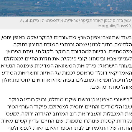
עשן בדרום לבנון לאחר תקיפה ישראלית, אילוסטרציה | צילום: Ayal
Margolin/Flash90
בעוד שתושבי צפון הארץ מתעוררים לבוקר שקט באופן יחסי,
הלחימה בתוך לבנון עצמה וברחבי המזרח התיכון רחוקה
מלהסתיים. בדיווח למהדורת הבוקר ב'קול חי', ניתח הפרשן
לענייני צבא וביטחון, קובי פינקלר, את חזרת החיים למסלולם
בעורף הישראלי, פירק את המשוואה המדינית שמנסה הנשיא
האמריקאי דונלד טראמפ לכפות על האזור, וחשף את המידע
על חיסול חמישה מחבלים בעזה שהיו אחראים לחטיפת אלון
אוהל שחזר מהשבי.
"ביישובי הצפון אכן נרשם שקט מוחלט, ובעקבותיו הבוקר
שבו הלימודים והחיים יחסית למסלולם. פיקוד העורף הסיר
את המגבלות והעביר את רוב המרחב להגדרה ירוקה, למעט
נקודות קטנות שנותרו כתומות, שם החיים עדיין קשים מאוד.
החזרה של התלמידים לבתי הספר היא בריאות לנפש ולגוף