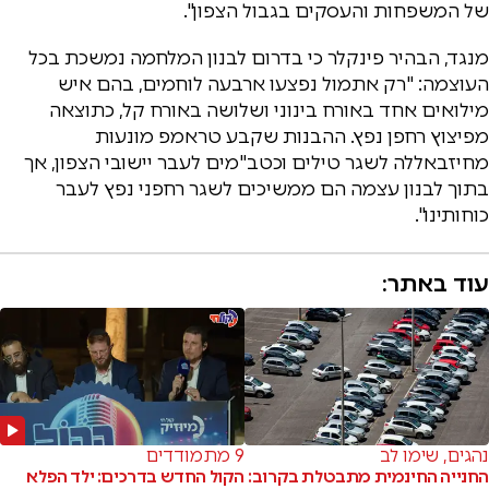
של המשפחות והעסקים בגבול הצפון".
מנגד, הבהיר פינקלר כי בדרום לבנון המלחמה נמשכת בכל
העוצמה: "רק אתמול נפצעו ארבעה לוחמים, בהם איש
מילואים אחד באורח בינוני ושלושה באורח קל, כתוצאה
מפיצוץ רחפן נפץ. ההבנות שקבע טראמפ מונעות
מחיזבאללה לשגר טילים וכטב"מים לעבר יישובי הצפון, אך
בתוך לבנון עצמה הם ממשיכים לשגר רחפני נפץ לעבר
כוחותינו".
עוד באתר:
נהגים, שימו לב
9 מתמודדים
החנייה החינמית מתבטלת בקרוב:
הקול החדש בדרכים: ילד הפלא