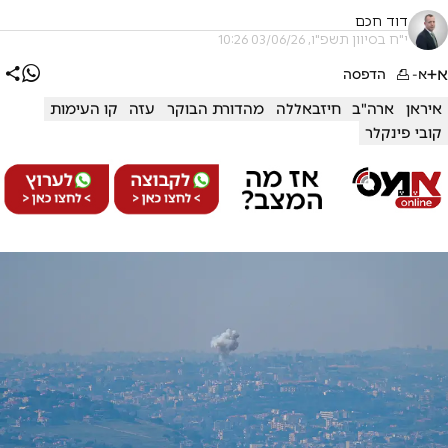
דוד חכם
י"ח בסיוון תשפ"ו, 03/06/26 10:26
א+
א-
הדפסה
איראן
ארה"ב
חיזבאללה
מהדורת הבוקר
עזה
קו העימות
קובי פינקלר