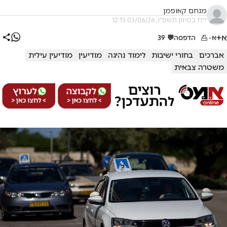
מנחם קאופמן
י"ח בסיוון תשפ"ו, 03/06/26 12:13
א+
א-
הדפסה
💬
39
אברכים
בחורי ישיבות
לימוד נהיגה
מודיעין
מודיעין עילית
משטרה צבאית