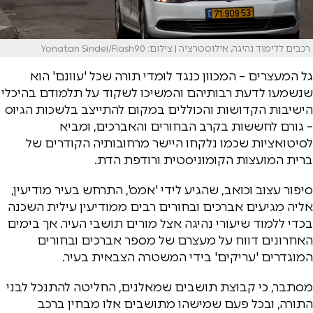
רכבים ללימוד נהיגה, אילוסטרציה | צילום: Yonatan Sindel/Flash90
גל המעצרים – המכוון כנגד לומדי תורה שכל 'עוונם' הוא
שנשמעו לדעת רבותיהם והמשיכו לשקוד על תלמודם בהיכלי
הישיבות הקדושות והכוללים במקום להתייצב בלשכות הגיוס
– גורם לחששות בקרב הבחורים והאברכים, ומביא
לסיטואציות שכמו נלקחו היישר מרחובותיה הקודרים של
ברית המועצות הקומוניסטית ורודפת הדת.
סיפור עצוב וכואב, שהגיע לידי 'אמס', התרחש בעיר מודיעין,
אליה מגיעים אברכים ובחורים רבים ממודיעין עילית השכנה
בכדי ללמוד שיעורי נהיגה אצל מורים תושבי העיר. אך בימים
האחרונים דווח על מעצרם של מספר אברכים ובחורים
המוגדרים 'עריקים' בידי המשטרה הצבאית בעיר.
מסתבר, כי קבוצת תושבים שמאלנים, החליטה להתנכל לבני
התורה, ובכל פעם שמישהו מתושבים אלו מבחין ברכב