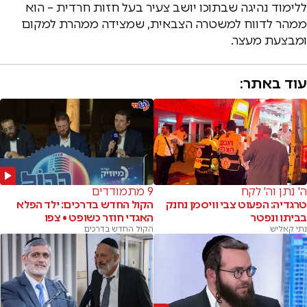
ללימוד נהיגה שבתוכו יושב צעיר בעל חזות חרדית – הוא
ממהר לדווח למשטרה הצבאית, שמצידה ממהרת למקום
ומבצעת מעצר.
עוד באתר:
ה' נתן וה' לקח
9 מתמודדים
טרגדיה: הפעוט צבי וויסמן נחנק
הקול החדש בדרכים: ילד הפלא
בביתו ונפטר
האגדי חוזר כשופט • צפו
נתי קאליש
הקול החדש בדרכים