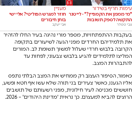
עימות חריף בשידור
מעניין
"מי מממן את הקמפיין?" - לייטנר
חוזר למגרש הפוליטי? אלי ישי
התקשה לספק תשובות
בוחן חיבורים
צבי טסלר
אבי יעקב
בעקבות ההתפתחויות, מספר מורי נהיגה בעיר החלו להזהיר
את תלמידיהם החרדים מפני הגעה לשיעורים בתקופה
הקרובה בלבוש חרדי שעלול למשוך תשומת לב. המורים
המליצו לתלמידים להגיע בלבוש צבעוני, לפחות עד
להתבהרות המצב.
כאמור, הסיפור העצוב רק ממחיש את המצב הבלתי נתפס
אליו הגענו, כאשר צעירים בני תורה שלא עשו אף חטא ופשע,
חוששים מכניסה לעיר חילונית, מפני רשעותם של תושבים
הרוצים להביא למעצרם. כך נראית 'מדינת היהודים' – 2026.