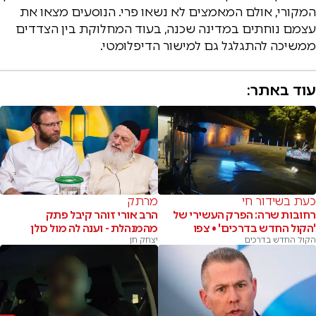
המקורי, אולם המאמצים לא נשאו פרי. הנוסעים מצאו את
עצמם נוחתים במדינה שכנה, בעוד המחלוקת בין הצדדים
ממשיכה להתגלגל גם למישור הדיפלומטי.
עוד באתר:
כעת בשידור חי
מרתק
רחובות שרה: הפרק העשירי של
הרב אורי זוהר קיבל פתק
'הקול החדש בדרכים' • צפו
מהמנהלת - וענה לה מול כולן
הקול החדש בדרכים
יצחק חן