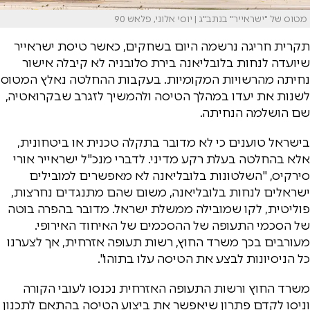
מטוס של "ישראייר" בנתב"ג | יוסי אלוני, פלאש 90
תקרית חריגה נרשמה היום בשחקים, כאשר טיסת ישראייר
שיועדה לנחות בלובליאנה בירת סלובניה לא קיבלה אישור
נחיתה מהרשויות המקומיות. בעקבות ההחלטה נאלץ המטוס
לשנות את יעדו במהלך הטיסה ולהמשיך לזגרב שבקרואטיה,
שם הושלמה הנחיתה.
בישראל טוענים כי לא מדובר בתקלה טכנית או ביטחונית,
אלא בהחלטה בעלת רקע מדיני. לדברי מנכ"ל ישראייר אורי
סירקיס, "השלטונות בלובליאנה לא מאפשרים למובילים
ישראלים לנחות בלובליאנה, משום שהם מתנגדים נחרצות,
פוליטית, לקו שמובילה ממשלת ישראל. מדובר בהפרה בוטה
של הסכמי התעופה של ההסכמים של האיחוד האירופי.
מעורבים בכך משרד החוץ, רשות תעופה אזרחית, אך לצערנו
כל הניסיונות לבצע את הטיסה עלו בתוהו".
משרד החוץ ורשות התעופה האזרחית נכנסו לעובי הקורה
וניסו לקדם פתרון שיאפשר את ביצוע הטיסה בהתאם לתכנון