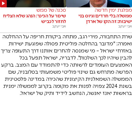
מפלגת ימין חדשה
סכנה של ממש
ממשלה בלי חרדים וגיוס בני
שיכור על הכיכר: הנהג שלא הצליח
ישיבות: זה הקו של ארדן
לחזור לכביש
אבי יעקב
אבי יעקב
שרת התחבורה, מירי רגב, מתחה ביקורת חריפה על ההחלטה
ואמרה: "מדובר בהחלטה פוליטית פסולה שפוגעת ישירות
באזרחי ישראל – מי שמנסה להחרים אותנו דרך התעופה צריך
להבין שיהיו לכך השלכות". לדבריה, ישראל תפעל בכל
האמצעים העומדים לרשותה כדי להתמודד עם המצב. ברקע
הפרשה מתרחש גם שינוי פוליטי משמעותי בסלובניה, שם
הממשלה השמאלנית הקיצונית שהכירה במדינה פלסטינית
בשנת 2024 צפויה לפנות את מקומה בקרוב לממשלה ימנית
בראשות יאנז יאנשה, הנחשב לידיד ותיק של ישראל.