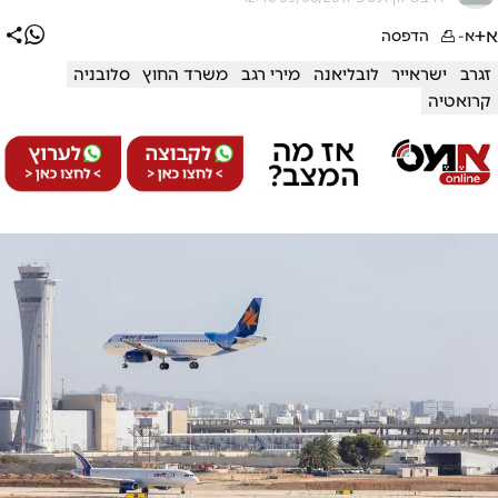
א+
א-
הדפסה
זגרב
ישראייר
לובליאנה
מירי רגב
משרד החוץ
סלובניה
קרואטיה