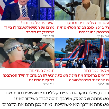
עשרות מיליארדים נמחקו
השפיעה על כהונתו?
רק בן 25: כוכב הבינה המלאכותית
מצבו של הנשיא לשעבר ג'ו ביידן
התרסק בתוך ימים
מחמיר; בנו מספר
שמעון כץ
יוני שניידר
אלעד כמרקחה
חולצה בעדינות
"רואים בחומרה את חילול השבת":
רגעי לחץ בערב: יד הילד הסתבכה
בומבה לנד מגיבה לסערה
במקצף המתכת
אבי יעקב
אבי יעקב
כדרכו, שילב טוקר גם רגעים קלילים ומשועשעים סביב שם
משפחתה של הכלה, אוירבך, וניסה לברר בשידור לאיזו
משפחת אוירבך היא משתייכת. לאחר מכן חתם את הדברים