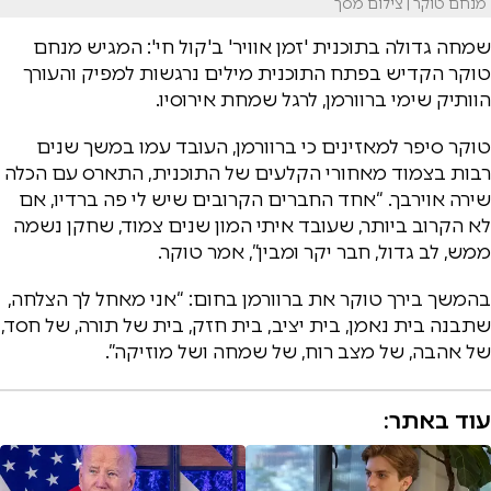
מנחם טוקר | צילום מסך
שמחה גדולה בתוכנית 'זמן אוויר' ב'קול חי': המגיש מנחם
טוקר הקדיש בפתח התוכנית מילים נרגשות למפיק והעורך
הוותיק שימי ברוורמן, לרגל שמחת אירוסיו.
טוקר סיפר למאזינים כי ברוורמן, העובד עמו במשך שנים
רבות בצמוד מאחורי הקלעים של התוכנית, התארס עם הכלה
שירה אוירבך. “אחד החברים הקרובים שיש לי פה ברדיו, אם
לא הקרוב ביותר, שעובד איתי המון שנים צמוד, שחקן נשמה
ממש, לב גדול, חבר יקר ומבין”, אמר טוקר.
בהמשך בירך טוקר את ברוורמן בחום: “אני מאחל לך הצלחה,
שתבנה בית נאמן, בית יציב, בית חזק, בית של תורה, של חסד,
של אהבה, של מצב רוח, של שמחה ושל מוזיקה”.
עוד באתר: