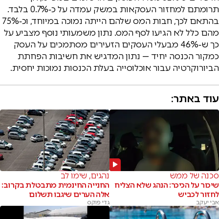
תרומתם למחזור העסקאות במשק עמדה על כ‑0.7% בלבד.
בהתאם לכך, חבות המס שלהם הייתה נמוכה במיוחד, וכ‑75%
מהם כלל לא הגיעו לסף המס. נתון משמעותי נוסף מצביע על
כך ש‑46% מבעלי העסקים הזעירים מסתמכים על העסק
כמקור הכנסה יחיד — נתון המדגיש את חשיבות הפחתת
הביורוקרטיה עבור אוכלוסייה בעלת הכנסות נמוכות יחסית.
עוד באתר:
סכנה של ממש
נהגים, שימו לב
שיכור על הכיכר: הנהג שלא הצליח
החנייה החינמית מתבטלת בקרוב:
לחזור לכביש
אלה הערים שיגבו תשלום
אבי יעקב
גדי פוקס