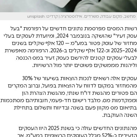
מחשב, מקום עבודה, משרדים. אילוסטרציה | קרדיט: unsplash
רשות המסים מפרסמת נתונים חדשים על רפורמת "בעל
עסק זעיר" שהושקה בנובמבר 2024, ומיועדת לעסקים בעלי
מחזור של עוסק פטור במע"מ — 120 אלף שקלים בשנים
2024–2025 וכ‑122 אלף שקלים ב‑2026. הרפורמה מאפשרת
לבעלי עסקים קטנים להירשם כעסק זעיר במס הכנסה
וליהנות מממשקים פשוטים יותר מול הרשויות.
עסקים אלה רשאים לנכות הוצאות בשיעור של 30%
מהמחזור במקום לדווח על הוצאות בפועל, וברוב המקרים
הם פטורים מהגשת דו"ח שנתי, מהגשת הצהרת הון
וממקדמות מס. מלבד רישום חד‑פעמי, חובותיהם מסתכמות
בתיאום מס מקוון פעם בשנה ובדיווח ותשלום בתחילת
השנה העוקבת.
מהנתונים החדשים עולה כי בשנת 2025 היוו העסקים
הזעירים כ‑52% מכלל העוסקים הרשומים במע"מ, אך