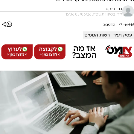
גדי פוקס
י"ח בסיוון תשפ"ו, 03/06/26 15:36
א+
א-
הדפסה
עסק זעיר
רשות המסים