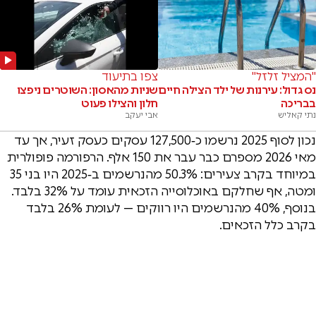
"המציל זלזל"
צפו בתיעוד
נס גדול: עירנות של ילד הצילה חיים
שניות מהאסון: השוטרים ניפצו
בבריכה
חלון והצילו פעוט
נתי קאליש
אבי יעקב
נכון לסוף 2025 נרשמו כ‑127,500 עסקים כעסק זעיר, אך עד
מאי 2026 מספרם כבר עבר את 150 אלף. הרפורמה פופולרית
במיוחד בקרב צעירים: 50.3% מהנרשמים ב‑2025 היו בני 35
ומטה, אף שחלקם באוכלוסייה הזכאית עומד על 32% בלבד.
בנוסף, 40% מהנרשמים היו רווקים — לעומת 26% בלבד
בקרב כלל הזכאים.