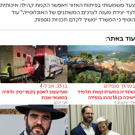
צעד משמעותי בפיתוח האזור ויאפשר הקמת קהילה איכותית
לצד יצירת מענה לצרכים המשתנים של האוכלוסייה." עוד
הוסיף כי המשרד ימשיך לקדם תכניות נוספות.
עוד באתר:
במהלך סנפלינג
בן 35, אב ל-4
טרגדיה במערת קשת: תלמיד
סוף עצוב לאסון בקפריסין: הלוויה
ישיבה בן 16 נהרג בנפילה
במוצאי שבת
אלי יעקובוביץ
אבי יעקב