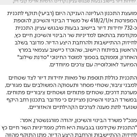
יחידות דיור ביישוב גבעות שבגוש עציון | קרדיט: הדמיות אדיכל קובי זיק.
מועצת התכנון העליונה העניקה היום (רביעי) תוקף לתכנית
המפורטת א/418/2/1 של משרד הבינוי והשיכון, להוספת
כ‑732 יחידות דיור ביישוב גבעות שבגוש עציון. התכנית
מקודמת בהתאם למדיניות שר הבינוי והשיכון, חיים כץ,
לחיזוק ההתיישבות ולהרחבת היצע הדיור. מדובר בשלב
הראשון בפיתוח היישוב, שהוכרז כיישוב עצמאי במרץ
האחרון, וממוקם בסמוך למוסד החינוכי "סדנת שילוב"
המיועד לאוכלוסייה עם צרכים מיוחדים.
התכנית כוללת תוספת של מאות יחידות דיור לצד שטחים
למבני ציבור, שטחי מסחר ותעסוקה המשולבים עם מגורים,
מערכת דרכים, שטחים פתוחים ושטחים ציבוריים פתוחים.
במשרד הבינוי והשיכון מציינים כי מדובר בתכנון רחב היקף
שנועד לתת מענה לצרכים הקהילתיים והאזוריים.
מנכ"ל משרד הבינוי והשיכון, יהודה מורגנשטרן, אמר:
"התכנית שקידמנו בגבעות היא חלק ממדיניות השר חיים כץ
לחיזוק ההתיישבות והרחבת היצע הדיור. מתן התוקף מהווה