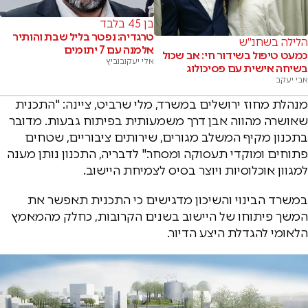
בן 45 בלבד
טרגדיה: נפטר בליל שבת והותיר
הלילה בשחנ"ש
אלמנה עם 7 יתומים
כמעט טיפול בשידור חי: אב שכול
אלי יעקובוביץ
בשיחה אישית עם פסיכולוג
אבי יעקב
מנהלת מחוז ירושלים במשרד, מלי שרביט, ציינה: "התכנית
שאושרה מהווה אבן דרך משמעותית בפיתוח גבעות. מדובר
בתכנון מקיף המשלב מגורים, שירותים ציבוריים, שטחים
פתוחים ומוקדי תעסוקה ומסחר." לדבריה, התכנון נותן מענה
למגוון אוכלוסיות ויוצר בסיס לצמיחת היישוב.
במשרד הבינוי והשיכון מדגישים כי התכנית תאפשר את
המשך פיתוחו של היישוב בשנים הקרובות, כחלק מהמאמץ
הלאומי להגדלת היצע הדיור.