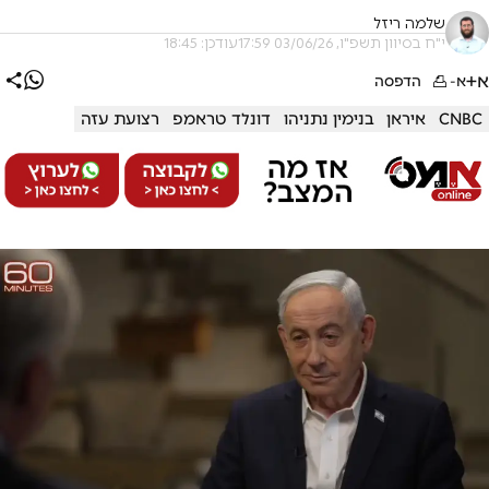
שלמה ריזל
י"ח בסיוון תשפ"ו, 03/06/26 17:59
עודכן: 18:45
א+
א-
הדפסה
CNBC
איראן
בנימין נתניהו
דונלד טראמפ
רצועת עזה