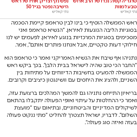
טרגדיה קשה: נכדו של הרב ארוש
נפש נקי וצדיק: אחיו של ראש
טבע למוות
הישיבה נפטר בגיל 50
נתי קאליש
נתי קאליש
ראש הממשלה הוסיף כי בינו לבין טראמפ קיימת הסכמה
בסוגיות הליבה הנוגעות לאיראן. “הנשיא טראמפ ואני
מסכימים בסוגיות המרכזיות בנוגע לאיראן. לפעמים יש לנו
חילוקי דעות טקטיים, אבל אנחנו פותרים אותם”, אמר.
נתניהו אף שיבח את הנשיא האמריקני ואמר כי טראמפ הוא
“החבר הכי טוב שהיה לישראל בבית הלבן”. בכך ביקש ראש
הממשלה להמעיט בחשיבות הדיווחים על מתיחות בין
השניים, ולהציג את היחסים עם וושינגטון כיציבים וקרובים.
בריאיון התייחס נתניהו גם להמשך המהלכים ברצועת עזה,
ואמר כי ההחלטות על עיתוי ואופי הפעולה יתקבלו בהתאם
לשיקולים המדיניים והביטחוניים, ובתיאום עם “מועצת
השלום”. לדבריו, ישראל תצטרך להחליט “מתי ננקוט פעולה
בעזה ואיזה סוג פעולה”.