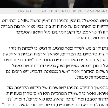
ראש הממשלה בנימין נתניהו בראיון לתוכנית '60 דקות' ברשת CBS
ראש הממשלה בנימין נתניהו התראיין לרשת CNBC והתייחס
לדיווחים האחרונים על מתיחות בינו לבין נשיא ארצות הברית
דונלד טראמפ, על רקע המגעים מול איראן והמערכה
המתמשכת באזור.
נתניהו ביקש לשדר מסר מרגיע, והדגיש כי למרות חילוקי
דעות טקטיים בין הצדדים, ישראל וארצות הברית רואות עין
בעין את היעדים האסטרטגיים המרכזיים. “אנחנו מסכימים
על הצורך למנוע מאיראן נשק גרעיני ולהרחיב את מעגל
השלום האזורי”, אמר ראש הממשלה. לדבריו, “יש ריבים גם
במשפחות טובות”.
בהמשך התייחס נתניהו לאפשרות של חידוש הלחימה מול
איראן, ואמר כי השאלה המרכזית היא האם טהרן מעוניינת
לחזור לסבב נוסף. “נחכה ונראה, כמו שאומרים”, הוסיף. “לנו
ולארה"ב יש יעדים משותפים, ונראה מה נוכל להשיג בהסכם”.