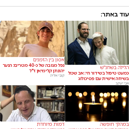
עוד באתר:
אסון בין הזמנים
נפל מגובה של כ-40 מטרים: הנער
הלילה בשחנ"ש
יהונתן קלימיאן ז"ל
כמעט טיפול בשידור חי: אב שכול
קובי אליה
בשיחה אישית עם פסיכולוג
אבי יעקב
במהלך חופשה
דמות מיוחדת