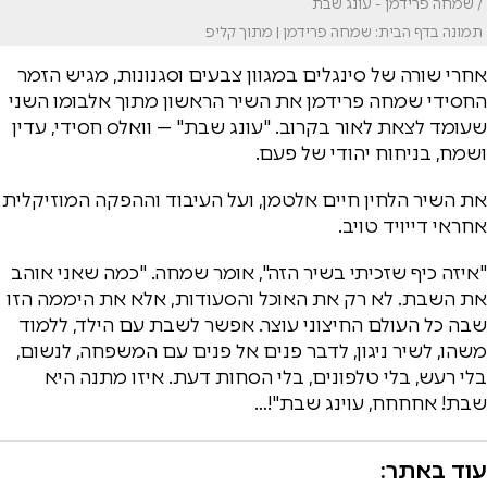
/ שמחה פרידמן - עונג שבת
תמונה בדף הבית: שמחה פרידמן | מתוך קליפ
אחרי שורה של סינגלים במגוון צבעים וסגנונות, מגיש הזמר
החסידי שמחה פרידמן את השיר הראשון מתוך אלבומו השני
שעומד לצאת לאור בקרוב. "עונג שבת" — וואלס חסידי, עדין
ושמח, בניחוח יהודי של פעם.
את השיר הלחין חיים אלטמן, ועל העיבוד וההפקה המוזיקלית
אחראי דייויד טויב.
"איזה כיף שזכיתי בשיר הזה", אומר שמחה. "כמה שאני אוהב
את השבת. לא רק את האוכל והסעודות, אלא את היממה הזו
שבה כל העולם החיצוני עוצר. אפשר לשבת עם הילד, ללמוד
משהו, לשיר ניגון, לדבר פנים אל פנים עם המשפחה, לנשום,
בלי רעש, בלי טלפונים, בלי הסחות דעת. איזו מתנה היא
שבת! אחחחח, עוינג שבת"!…
עוד באתר: