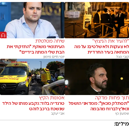
"להעיר את הניצוץ"
שיחה מטלטלת
לא צעקות ולא שלטים: על מה
העיתונאי משתף: "החזקתי את
המחאה בעיר החרדית
הבת שלי המתה בידיים"
קובי סגל
יוסי חיים מימון
תוך פחות מדקה
אסונות הקיץ
"תסתלק מכאן": ממדאני הושפל
טרגדיה בלוד: נקבע מותו של הילד
ונאלץ לברוח מהבמה
שנשכח ברכב לוהט
שמעון כץ
אבי יעקב
מילים: