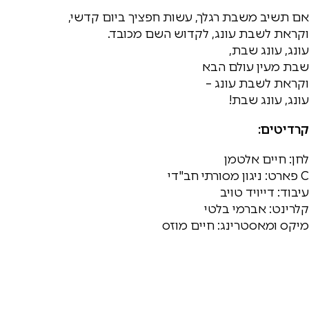
אם תשיב משבת רגלך, עשות חפציך ביום קדשי,
וקראת לשבת עונג, לקדוש השם מכובד.
עונג, עונג שבת,
שבת מעין עולם הבא
וקראת לשבת עונג –
עונג, עונג שבת!
קרדיטים:
לחן: חיים אלטמן
C פארט: ניגון מסורתי חב"די
עיבוד: דייויד טויב
קלרינט: אברמי בלטי
מיקס ומאסטרינג: חיים מוזס