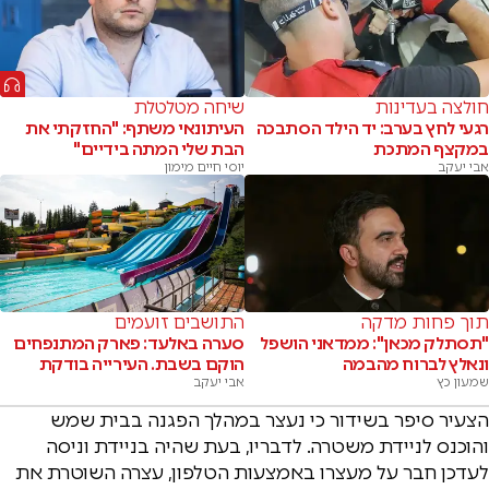
חולצה בעדינות
שיחה מטלטלת
רגעי לחץ בערב: יד הילד הסתבכה
העיתונאי משתף: "החזקתי את
במקצף המתכת
הבת שלי המתה בידיים"
אבי יעקב
יוסי חיים מימון
תוך פחות מדקה
התושבים זועמים
"תסתלק מכאן": ממדאני הושפל
סערה באלעד: פארק המתנפחים
ונאלץ לברוח מהבמה
הוקם בשבת. העירייה בודקת
שמעון כץ
אבי יעקב
הצעיר סיפר בשידור כי נעצר במהלך הפגנה בבית שמש
והוכנס לניידת משטרה. לדבריו, בעת שהיה בניידת וניסה
לעדכן חבר על מעצרו באמצעות הטלפון, עצרה השוטרת את