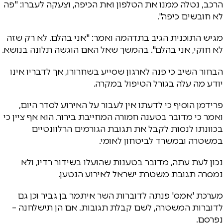
הרכב, נטלה ממנו את הטלפון ואת הכיפה, וצעקה לעברו: "פה
לא חובשים כיפה".
מגיש התוכנית הגיב בתדהמה ואמר: "אני בהלם. לא רק שזה
לא חוקי, אני בהלם". בהמשך שאל האם הוגשה תלונה בנושא.
הבחור השיב כי פנה לארגון שסייע בשחרורו, אך לדבריו אינו
יודע מה עלה בגורל הטיפול במקרה.
פרידמן הוסיף כי לדעתו אין לעבור על האירוע לסדר היום,
ואמר כי מדובר בטענה חמורה המחייבת בירור. הוא אף ציין כי
בכוונתו לנסות לקבל את תגובת הגורמים הרלוונטיים
במשטרה ובמשרד לביטחון לאומי.
נכון לעת עתה, מדובר בטענות שהועלו בשידור רדיו, ולא
נמסרה תגובת משטרת ישראל לאירוע הנטען.
מערכת 'אמס' פנתה לדוברות השר איתמר בן גביר וכן גם
לדוברות המשטרה, לשם קבלת תגובות. אם הן תישלחנה –
נפרסם.