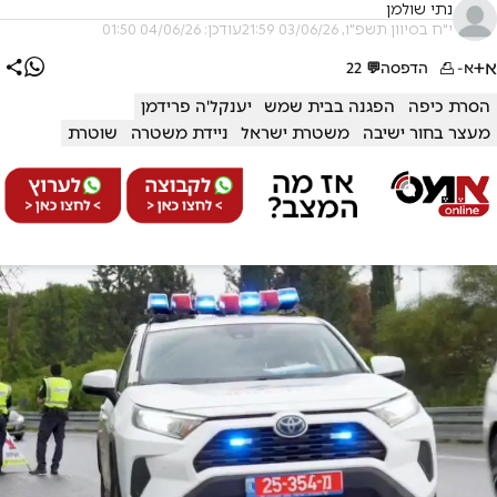
נתי שולמן
י"ח בסיוון תשפ"ו, 03/06/26 21:59
עודכן: 04/06/26 01:50
א+
א-
הדפסה
💬
22
הסרת כיפה
הפגנה בבית שמש
יענקל'ה פרידמן
מעצר בחור ישיבה
משטרת ישראל
ניידת משטרה
שוטרת